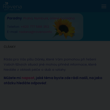
Skip to content
Poradny
:
Praha
,
Nymburk
,
online poradna
Telefon:
+420 777 588 352
E-mail:
radana@rovena.info
ČLÁNKY
Ráda pro Vás píšu články, které Vám pomohou při řešení
Vašich tíživých situací jiné mohou přinést informace, které
hledáte z oblasti péče o duši a vztahy.
Můžete mi
napsat
, jaké téma byste zde rádi našli, na jako
otázku hledáte odpověď.