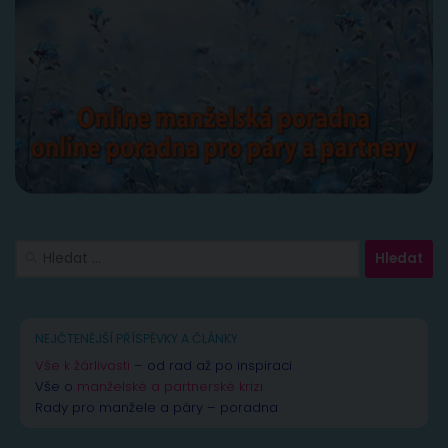
Vyhledávání
NEJČTENĚJŠÍ PŘÍSPĚVKY A ČLÁNKY
Vše k žárlivosti
– od rad až po inspiraci
Vše o
manželské a partnerské krizi
Rady pro manžele a páry – poradna