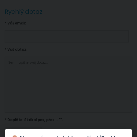
Rychlý dotaz
* Váš email:
* Váš dotaz:
* Doplňte: Skákal pes, přes ... "
".