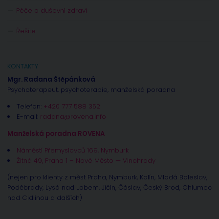
Péče o duševní zdraví
Řešíte
KONTAKTY
Mgr. Radana Štěpánková
Psychoterapeut, psychoterapie, manželská poradna
Telefon:
+420 777 588 352
E-mail:
radana@rovena.info
Manželská poradna ROVENA
Náměstí Přemyslovců 169, Nymburk
Žitná 49, Praha 1 – Nové Město — Vinohrady
(nejen pro klienty z měst Praha, Nymburk, Kolín, Mladá Boleslav,
Poděbrady, Lysá nad Labem, Jíčín, Čáslav, Český Brod, Chlumec
nad Cidlinou a dalších)