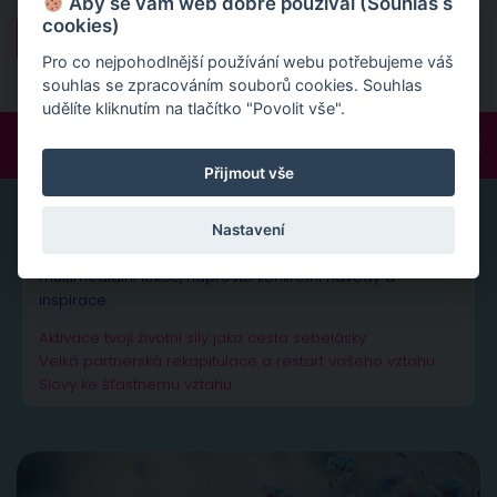
Aby se vám web dobře používal (Souhlas s
cookies)
Pro co nejpohodlnější používání webu potřebujeme váš
souhlas se zpracováním souborů cookies. Souhlas
udělíte kliknutím na tlačítko "Povolit vše".
FOLLOW:
Přijmout vše
ONLINE SEMINÁŘE A LEKCE
Nastavení
Nově v nabídce naleznete online semináře – unikátní
multimediální lekce, naprosto konkrétní návody a
inspirace.
Aktivace tvojí životní síly jako cesta sebelásky
Velká partnerská rekapitulace a restart vašeho vztahu
Slovy ke šťastnému vztahu