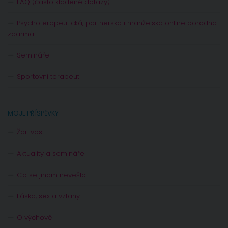
FAQ (často kladené dotazy)
Psychoterapeutická, partnerská i manželská online poradna
zdarma
Semináře
Sportovní terapeut
MOJE PŘÍSPĚVKY
Žárlivost
Aktuality a semináře
Co se jinam nevešlo
Láska, sex a vztahy
O výchově