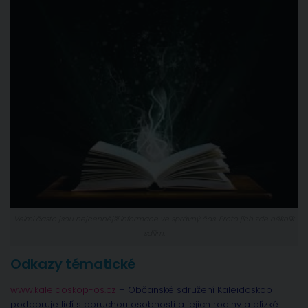
Velmi často jsou nejcennější informace ve správný čas. Proto jich zde několik
sdílím.
Odkazy tématické
www.kaleidoskop-os.cz
– Občanské sdružení Kaleidoskop
podporuje lidí s poruchou osobnosti a jejich rodiny a blízké.