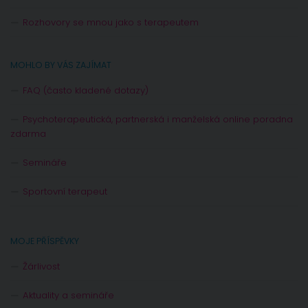
Rozhovory se mnou jako s terapeutem
MOHLO BY VÁS ZAJÍMAT
FAQ (často kladené dotazy)
Psychoterapeutická, partnerská i manželská online poradna
zdarma
Semináře
Sportovní terapeut
MOJE PŘÍSPĚVKY
Žárlivost
Aktuality a semináře