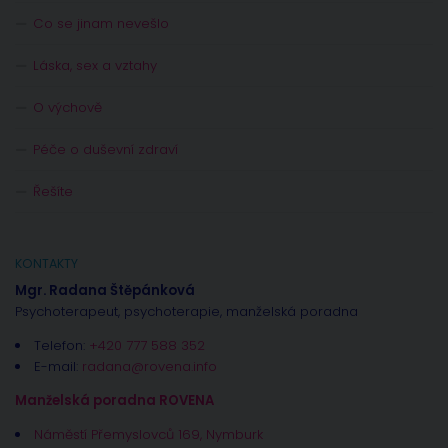
Co se jinam nevešlo
Láska, sex a vztahy
O výchově
Péče o duševní zdraví
Řešíte
KONTAKTY
Mgr. Radana Štěpánková
Psychoterapeut, psychoterapie, manželská poradna
Telefon:
+420 777 588 352
E-mail:
radana@rovena.info
Manželská poradna ROVENA
Náměstí Přemyslovců 169, Nymburk