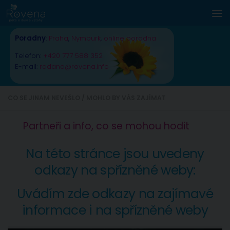
Skip to content
Poradny
:
Praha
,
Nymburk
,
online poradna
Telefon:
+420 777 588 352
E-mail:
radana@rovena.info
CO SE JINAM NEVEŠLO
/
MOHLO BY VÁS ZAJÍMAT
Partneři a info, co se mohou hodit
Na této stránce jsou uvedeny
odkazy na spřízněné weby:
Uvádím zde odkazy na zajímavé
informace i na spřízněné weby