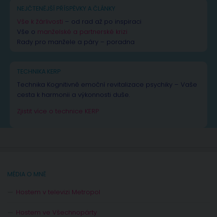
NEJČTENĚJŠÍ PŘÍSPĚVKY A ČLÁNKY
Vše k žárlivosti
– od rad až po inspiraci
Vše o
manželské a partnerské krizi
Rady pro manžele a páry – poradna
TECHNIKA KERP
Technika Kognitivně emoční revitalizace psychiky – Vaše
cesta k harmonii a výkonnosti duše.
Zjistit více o technice KERP
MÉDIA O MNĚ
Hostem v televizi Metropol
Hostem ve Všechnopárty