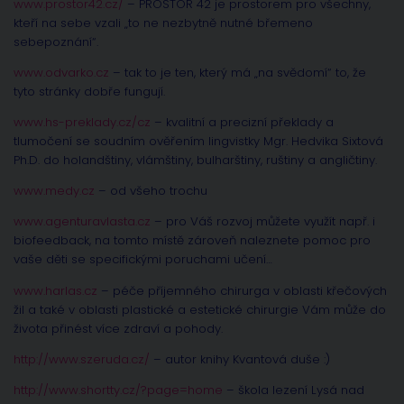
www.prostor42.cz/
– PROSTOR 42 je prostorem pro všechny,
kteří na sebe vzali „to ne nezbytně nutné břemeno
sebepoznání“.
www.odvarko.cz
– tak to je ten, který má „na svědomí“ to, že
tyto stránky dobře fungují.
www.hs-preklady.cz/cz
– kvalitní a precizní překlady a
tlumočení se soudním ověřením lingvistky Mgr. Hedvika Sixtová
Ph.D. do holandštiny, vlámštiny, bulharštiny, ruštiny a angličtiny.
www.medy.cz
– od všeho trochu
www.agenturavlasta.cz
– pro Váš rozvoj můžete využít např. i
biofeedback, na tomto místě zároveň naleznete pomoc pro
vaše děti se specifickými poruchami učení…
www.harlas.cz
– péče příjemného chirurga v oblasti křečových
žil a také v oblasti plastické a estetické chirurgie Vám může do
života přinést více zdraví a pohody.
http://www.szeruda.cz/
– autor knihy Kvantová duše :)
http://www.shortty.cz/?page=home
– škola lezení Lysá nad