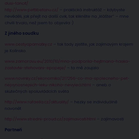
dusi-tancit/
http://www.pettibetanu.cz/
– praktická instruktáž – kdybyste
nevěděli, jak přejít na další cvik, tak klikněte na „klášter“ – mne
chvíli trvalo, než jsem to objevila :)
Z jiného soudku
www.cestyapamatky.cz
– tak tady zjistíte, jak zajímavým krajem
je Kolínsko.
www.zamoravu.eu/2010/10/mno-podporila-hejtmana-haska-
zastavte-stehovani-epopeje/
– to mě zaujalo
www.novinky.cz/ekonomika/217256-co-ma-spolecneho-pet-
nejvynosnejsich-leku-nikoho-nevyleci.html
– aneb o
skutečných spoluvládcích světa
http://www.rafaella.cz/aktuality/
– hezky se individuálně
navonět
http://www.stredni-proud.cz/zajimavosti.html
– zajímavosti
Partneři