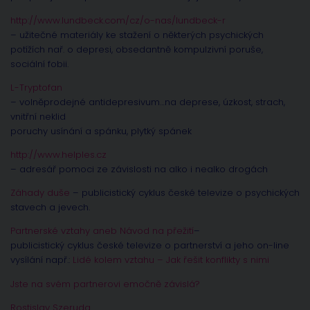
http://www.lundbeck.com/cz/o-nas/lundbeck-r
– užitečné materiály ke stažení o některých psychických
potížích nař. o depresi, obsedantně kompulzivní poruše,
sociální fobii.
L-Tryptofan
– volněprodejné antidepresivum…na deprese, úzkost, strach,
vnitřní neklid
poruchy usínání a spánku, plytký spánek
http://www.helples.cz
– adresář pomoci ze závislosti na alko i nealko drogách
Záhady duše
– publicistický cyklus české televize o psychických
stavech a jevech.
Partnerské vztahy aneb Návod na přežití
–
publicistický cyklus české televize o partnerství a jeho on-line
vysílání např.:
Lidé kolem vztahu – Jak řešit konflikty s nimi
Jste na svém partnerovi emočně závislá?
Rostislav Szeruda