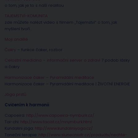
o tom, jak je to s naší realitou
TAJEMSTVÍ-KOMUNITA
zde můžete nalézt video s filmem „Tajemství“ o tom, jak
myšlení tvoří…
Moji andělé
Čakry
– funkce čaker, rozbor
Celostní medicína – informační server o zdraví
7 podob lásky
a čakry
Harmonizace čaker – Pyramidální meditace
Harmonizace čaker – Pyramidální meditace | ŽIVOTNÍ ENERGIE
Jóga prstů
Cvičením k harmonii
Capoeira:
http://www.capoeira-nymburk.cz/
Tai-chi:
http://www.taoist.cz/mnymburk.html
Kundalini joga:
http://www.kundaliniyoga.cz/
Taneční terapie:
http://www.slunecnivitr.cz/products/nechte-