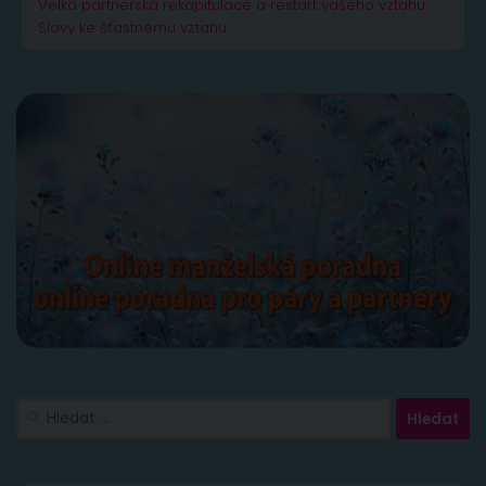
Velká partnerská rekapitulace a restart vašeho vztahu
Slovy ke šťastnému vztahu
Vyhledávání