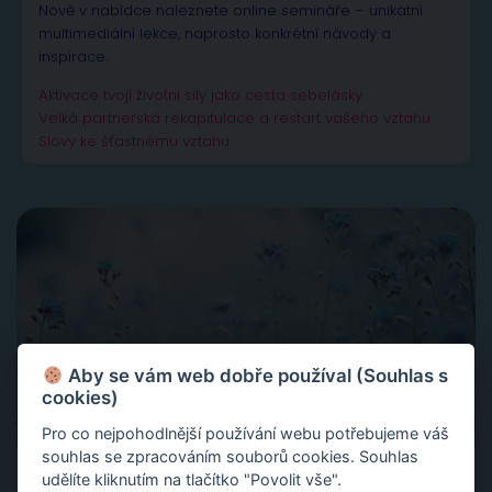
Nově v nabídce naleznete online semináře – unikátní
multimediální lekce, naprosto konkrétní návody a
inspirace.
Aktivace tvojí životní síly jako cesta sebelásky
Velká partnerská rekapitulace a restart vašeho vztahu
Slovy ke šťastnému vztahu
Aby se vám web dobře používal (Souhlas s
cookies)
Pro co nejpohodlnější používání webu potřebujeme váš
souhlas se zpracováním souborů cookies. Souhlas
udělíte kliknutím na tlačítko "Povolit vše".