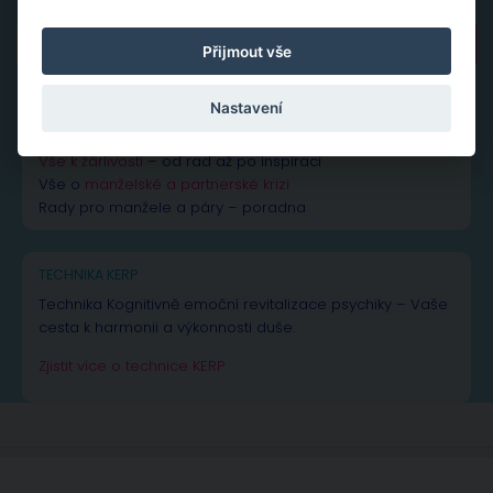
Vyhledávání
Přijmout vše
Nastavení
NEJČTENĚJŠÍ PŘÍSPĚVKY A ČLÁNKY
Vše k žárlivosti
– od rad až po inspiraci
Vše o
manželské a partnerské krizi
Rady pro manžele a páry – poradna
TECHNIKA KERP
Technika Kognitivně emoční revitalizace psychiky – Vaše
cesta k harmonii a výkonnosti duše.
Zjistit více o technice KERP