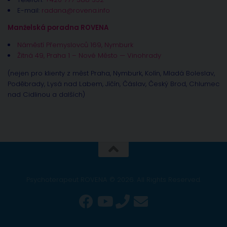
E-mail:
radana@rovena.info
Manželská poradna ROVENA
Náměstí Přemyslovců 169, Nymburk
Žitná 49, Praha 1 – Nové Město — Vinohrady
(nejen pro klienty z měst Praha, Nymburk, Kolín, Mladá Boleslav,
Poděbrady, Lysá nad Labem, Jíčín, Čáslav, Český Brod, Chlumec
nad Cidlinou a dalších)
Psychoterapeut ROVENA © 2026. All Rights Reserved.