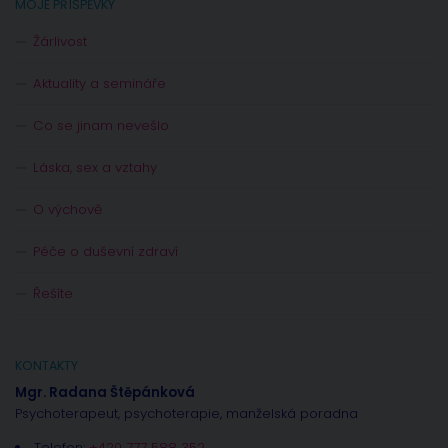
MOJE PŘÍSPĚVKY
Žárlivost
Aktuality a semináře
Co se jinam nevešlo
Láska, sex a vztahy
O výchově
Péče o duševní zdraví
Řešíte
KONTAKTY
Mgr. Radana Štěpánková
Psychoterapeut, psychoterapie, manželská poradna
Telefon:
+420 777 588 352