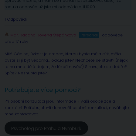
opravdu možné, a mám se nechat hospitalizovat děkuji za
radu a odpověd už jste mi odpovídala 11.10.09
1 Odpovědi
Mgr. Radana Rovena Štěpánková
Personál
odpověděl
před 17 roky
Milá Gábino, úzkost je emoce, kterou byste měla cítit, měla
byste si jí být vědoma… odkud jste? Nechcete se stavit? (nějak
to na mne dělá dojem, že lékaři nevědí) Stravujete se dobře?
Spíte? Nezhubla jste?
Potřebujete více pomoci?
Při osobní konzultaci jsou informace k Vaší osobě zcela
konkrétní. Potřebujete-li dohovořit osobní konzultaci, neváhejte
mne kontaktovat.
Psycholog pro Prahu a Nymburk