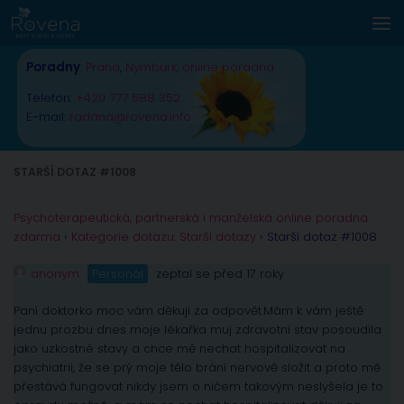
Skip to content
Poradny
:
Praha
,
Nymburk
,
online poradna
Telefon:
+420 777 588 352
E-mail:
radana@rovena.info
STARŠÍ DOTAZ #1008
Psychoterapeutická, partnerská i manželská online poradna
zdarma
›
Kategorie dotazu: Starší dotazy
›
Starší dotaz #1008
anonym
Personál
zeptal se před 17 roky
Paní doktorko moc vám děkuji za odpovět.Mám k vám ještě
jednu prozbu dnes moje lékařka muj zdravotní stav posoudila
jako uzkostné stavy a chce mě nechat hospitalizovat na
psychiatrii, že se prý moje tělo brání nervově složit a proto mě
přestává fungovat nikdy jsem o ničem takovým neslyšela je to