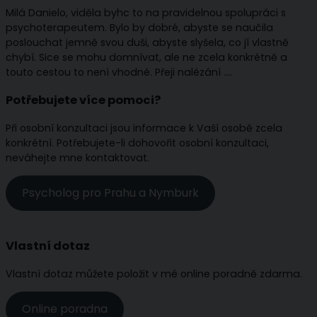
Milá Danielo, viděla byhc to na pravidelnou spolupráci s
psychoterapeutem. Bylo by dobré, abyste se naučila
poslouchat jemně svou duši, abyste slyšela, co jí vlastně
chybí. Sice se mohu domnívat, ale ne zcela konkrétně a
touto cestou to není vhodné. Přeji nalézání ….
Potřebujete více pomoci?
Při osobní konzultaci jsou informace k Vaší osobě zcela
konkrétní. Potřebujete-li dohovořit osobní konzultaci,
neváhejte mne kontaktovat.
Psycholog pro Prahu a Nymburk
Vlastní dotaz
Vlastní dotaz můžete položit v mé online poradně zdarma.
Online poradna