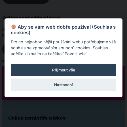
Online semináře a lekce
Aby se vám web dobře používal (Souhlas s
Nově v nabídce naleznete online semináře - unikátní
cookies)
multimediální lekce.
Pro co nejpohodlnější používání webu potřebujeme váš
souhlas se zpracováním souborů cookies. Souhlas
Online semináře
udělíte kliknutím na tlačítko "Povolit vše".
Follow:
Přijmout vše
Nastavení
Online semináře a lekce