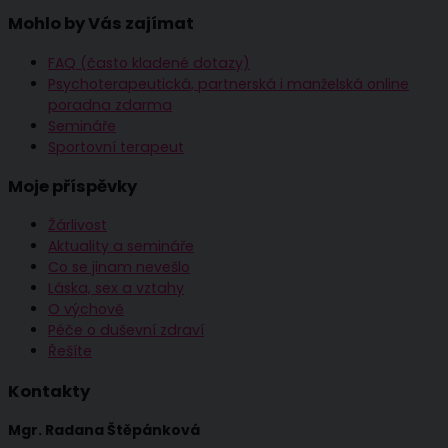
Mohlo by Vás zajímat
FAQ (často kladené dotazy)
Psychoterapeutická, partnerská i manželská online
poradna zdarma
Semináře
Sportovní terapeut
Moje příspěvky
Žárlivost
Aktuality a semináře
Co se jinam nevešlo
Láska, sex a vztahy
O výchově
Péče o duševní zdraví
Řešíte
Kontakty
Mgr. Radana Štěpánková