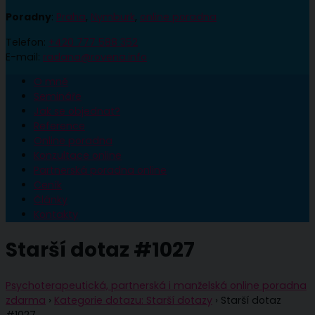
Poradny
:
Praha
,
Nymburk
,
online poradna
Telefon:
+420 777 588 352
E-mail:
radana@rovena.info
O mně
Semináře
Jak se objednat?
Reference
Online poradna
Konzultace online
Partnerská poradna online
Ceník
Články
Kontakty
Starší dotaz #1027
Psychoterapeutická, partnerská i manželská online poradna
zdarma
›
Kategorie dotazu: Starší dotazy
›
Starší dotaz