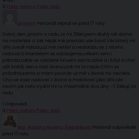
#1027
0
Palec nahoru
Palec dolů
anonym
Personál
zeptal se před 17 roky
Dobrý den, prosím o radu.Je mi 26let,jsem druhý rok doma
na mateřské a tak nějak mě přestalo vše bavit.Věci,který mi
dřív zvedli náladu,už mě netěší a nedokážu se z ničeho
radovat.S manželem se odcizujeme,celkem sem i
přibrala,takže se vyloženě hnusim sama sobě a i když si chci
užít každý den s naší dcerou,tak mi to nejde.Cítím se
prázdná,sama a mám pocit,že už mě v životě nic nečeká.
Chci se zase radovat z života a maličkostí jako dřív,ale
nevím jak nato.Vydrží mi to maximálně dva dny :-( Děkuji za
radu
1 Odpovědi
0
Palec nahoru
Palec dolů
Mgr. Radana Rovena Štěpánková
Personál
odpověděl
před 17 roky