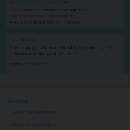
NEJČTENĚJŠÍ PŘÍSPĚVKY A ČLÁNKY
Vše k žárlivosti
– od rad až po inspiraci
Vše o
manželské a partnerské krizi
Rady pro manžele a páry – poradna
TECHNIKA KERP
Technika Kognitivně emoční revitalizace psychiky – Vaše
cesta k harmonii a výkonnosti duše.
Zjistit více o technice KERP
MÉDIA O MNĚ
Hostem v televizi Metropol
Hostem ve Všechnopárty