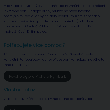
Milá Gabko, myslím, že váš manžel se nezmění. Hledejte řešení,
jak z toho ven. Hledejte práci, naučte se něco nového…
přemýšlejte, kde a jak by se dalo bydlet… můžete zažádat o
stanovení výživného pro děti a pro manželku (dokud se
nerozvedete) Skutečně hledejte řešení pro sebe a děti
(nejvyšší čas). Držím palce.
Potřebujete více pomoci?
Při osobní konzultaci jsou informace k Vaší osobě zcela
konkrétní. Potřebujete-li dohovořit osobní konzultaci, neváhejte
mne kontaktovat.
Psycholog pro Prahu a Nymburk
Vlastní dotaz
Vlastní dotaz můžete položit v mé online poradně zdarma.