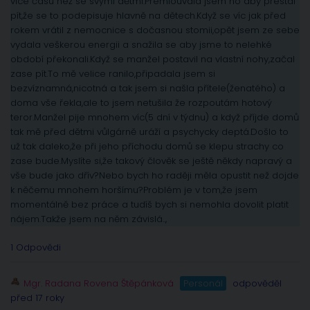
více času než se svými dětmi.Přemlouvala jsem ho aby přestal
pít,že se to podepisuje hlavně na dětech.Když se víc jak před
rokem vrátil z nemocnice s dočasnou stomii,opět jsem ze sebe
vydala veškerou energii a snažila se aby jsme to nelehké
období překonali.Když se manžel postavil na vlastní nohy,začal
zase pít.To mě velice ranilo,připadala jsem si
bezvíznamná,nicotná a tak jsem si našla přítele(ženatého) a
doma vše řekla,ale to jsem netušila že rozpoutám hotový
teror.Manžel pije mnohem víc(5 dní v týdnu) a když příjde domů
tak mě před dětmi vůlgárně uráží a psychycky deptá.Došlo to
už tak daleko,že při jeho příchodu domů se klepu strachy co
zase bude.Myslíte si,že takový člověk se ještě někdy napravý a
vše bude jako dřív?Nebo bych ho raději měla opustit než dojde
k něčemu mnohem horšímu?Problém je v tom,že jsem
momentálně bez práce a tudíš bych si nemohla dovolit platit
nájem.Takže jsem na něm závislá..,
1 Odpovědi
Mgr. Radana Rovena Štěpánková
Personál
odpověděl
před 17 roky