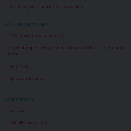
Rozhovory se mnou jako s terapeutem
MOHLO BY VÁS ZAJÍMAT
FAQ (často kladené dotazy)
Psychoterapeutická, partnerská i manželská online poradna
zdarma
Semináře
Sportovní terapeut
MOJE PŘÍSPĚVKY
Žárlivost
Aktuality a semináře