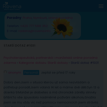
Skip to content
Poradny
:
Praha
,
Nymburk
,
online poradna
Telefon:
+420 777 588 352
E-mail:
radana@rovena.info
STARŠÍ DOTAZ #1031
Psychoterapeutická, partnerská i manželská online poradna
zdarma
›
Kategorie dotazu: Starší dotazy
›
Starší dotaz #1031
anonym
Personál
zeptal se před 17 roky
Dobrý den.Jsem v situaci kterou už sama nezvládám a
potřebuji poradit.Jsem vdaná 14 let a máme dvě děti.Syn 13 a
dcerka 9.Manžel je diabetes a má chronické záněty slinivky
břišní.To vše zpusobilo nadměrné požívání alkoholu.Snažila
jsem se mu vždy víc než pomoc,v nemocnicích jsem strávila