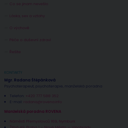
Co se jinam nevešlo
Láska, sex a vztahy
O výchově
Péče o duševní zdraví
Řešíte
KONTAKTY
Mgr. Radana Štěpánková
Psychoterapeut, psychoterapie, manželská poradna
Telefon:
+420 777 588 352
E-mail:
radana@rovena.info
Manželská poradna ROVENA
Náměstí Přemyslovců 169, Nymburk
Žitná 49, Praha 1 – Nové Město — Vinohrady