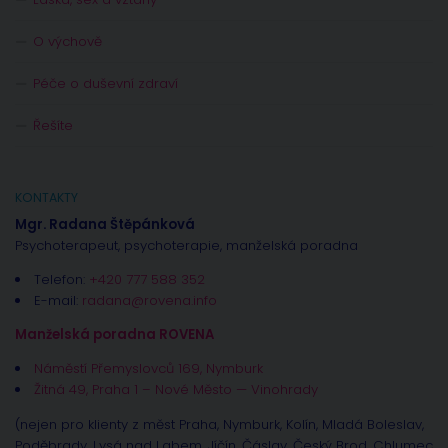
O výchově
Péče o duševní zdraví
Řešíte
KONTAKTY
Mgr. Radana Štěpánková
Psychoterapeut, psychoterapie, manželská poradna
Telefon:
+420 777 588 352
E-mail:
radana@rovena.info
Manželská poradna ROVENA
Náměstí Přemyslovců 169, Nymburk
Žitná 49, Praha 1 – Nové Město — Vinohrady
(nejen pro klienty z měst Praha, Nymburk, Kolín, Mladá Boleslav,
Poděbrady, Lysá nad Labem, Jíčín, Čáslav, Český Brod, Chlumec