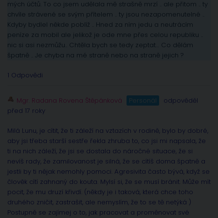
mých účtů. To co jsem udělala mě strašně mrzí .. ale přitom .. ty
chvíle strávené se svým přítelem .. ty jsou nezapomenutelné ..
Kdyby bydlel někde poblíž .. Hned za ním jedu a neutrácím
peníze za mobil ale jelikož je ode mne přes celou republiku ..
nic si asi nezmůžu.. Chtěla bych se tedy zeptat… Co dělám
špatně .. Je chyba na mé straně nebo na straně jejich ?
1 Odpovědi
Mgr. Radana Rovena Štěpánková
Personál
odpověděl
před 17 roky
Milá Lunu, je cítit, že ti záleží na vztazích v rodině, bylo by dobré,
aby jsi třeba starší sestře řekla zhruba to, co jsi mi napsala, že
ti na nich záleží, že jsi se dostala do náročné situace, že si
nevíš rady, že zamilovanost je silná, že se cítíš doma špatně a
jestli by ti nějak nemohly pomoci. Agresivita často bývá, když se
člověk cítí zahnaný do kouta. Mylsí si, že se musí bránit. Může mít
pocit, že mu druzí křivdí. (někdy je i taková, která chce toho
druhého zničit, zastrašit, ale nemyslím, že to se tě netýká )
Postupně se zajímej o to, jak pracovat a proměnovat své