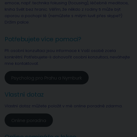
emoce, např. technika fokusing (focusing), léčebné meditace,
kniha Svět bez hranic. Věřím, že někdo z rodiny ti může být
oporou a pochopí tě. (nemůžete s milým luvit přes skype?)
Držím palce.
Potřebujete více pomoci?
Při osobní konzultaci jsou informace k Vaší osobě zcela
konkrétní. Potřebujete-li dohovořit osobní konzultaci, neváhejte
mne kontaktovat.
Psycholog pro Prahu a Nymburk
Vlastní dotaz
Vlastní dotaz můžete položit v mé online poradně zdarma.
Online poradna