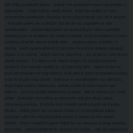
mít vždy poslední slovo .. avšak mé poslední slovo nevychází z
agresivity … Trápí mě to delší dobu… Když se vrátím k mým
utraceným penězům. Rodiče mi to připomínají i po 14-ti dnech
… Pokusila jsem se rodičům říct že jim to zaplatím a vše
vynahradím .. avšak když jsem se pokusila jim něco vysvětlit
odešla jsem s brekem do svého pokoje.. Kvůli problému s mou
rodinou brečím skoro každý den … Jednou jsem odešla i z
domu .. celá vynervačená z toho že mi pořád dokola opakují
jedno a to samé .. ikdyž není to všechno .. do dnes to neví moje
starší sestra .. ( o kterou se nejvíc bojím, že jí kvůli tomuhle
ztratím) mé mladší sestře to už řekl můj táta .. řekla mi že mi
pod stromeček mi dají faktury účtů, které jsem protelefonovala
a že to bude můj dárek .. Vánoce si nezakládám na dárcích,
ikdyž také patří k vánocům, avšak určitě to není hlavní věc
vánoc … jsou to svátky klidu,míru a lásky .. téhož názoru je i můj
přítel .. bohužel mí rodiče o vánocích vidí jen stres, uklid,
utracené peníze… Protože má mladší sestra bydlí ve Frýdku
Místku… Ještě jsem se za tento měsíc s ní nesetkala takže
počítám stím že mě pořádně seřve a řekne to mé starší
sestře… Svým rodičům jsem řekla že na vánoce si přeji peníze
na mobil .. samozdřejmě to nechci na mobil … ale na zaplacení