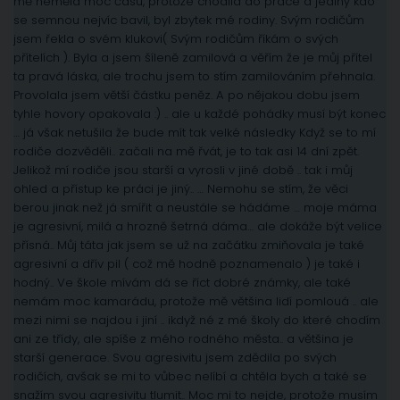
mě neměla moc času, protože chodila do práce a jediný kdo
se semnou nejvíc bavil, byl zbytek mé rodiny. Svým rodičům
jsem řekla o svém klukovi( Svým rodičům říkám o svých
přítelích ). Byla a jsem šíleně zamilová a věřím že je můj přítel
ta pravá láska, ale trochu jsem to stím zamilováním přehnala.
Provolala jsem větší částku peněz. A po nějakou dobu jsem
tyhle hovory opakovala :) .. ale u každé pohádky musí být konec
… já však netušila že bude mít tak velké následky Když se to mí
rodiče dozvěděli.. začali na mě řvát, je to tak asi 14 dní zpět.
Jelikož mí rodiče jsou starší a vyrosli v jiné době .. tak i můj
ohled a přístup ke práci je jiný.. … Nemohu se stím, že věci
berou jinak než já smířit a neustále se hádáme … moje máma
je agresivní, milá a hrozně šetrná dáma… ale dokáže být velice
přísná.. Můj táta jak jsem se už na začátku zmiňovala je také
agresivní a dřív pil ( což mě hodně poznamenalo ) je také i
hodný.. Ve škole mívám dá se říct dobré známky, ale také
nemám moc kamarádu, protože mě většina lidí pomlouá .. ale
mezi nimi se najdou i jiní .. ikdyž né z mé školy do které chodím
ani ze třídy, ale spíše z mého rodného města.. a většina je
starší generace. Svou agresivitu jsem zdědila po svých
rodičích, avšak se mi to vůbec nelíbí a chtěla bych a také se
snažím svou agresivitu tlumit.. Moc mi to nejde, protože musím