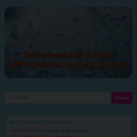
Vyhledávání
NEJČTENĚJŠÍ PŘÍSPĚVKY A ČLÁNKY
Vše k žárlivosti
– od rad až po inspiraci
Vše o
manželské a partnerské krizi