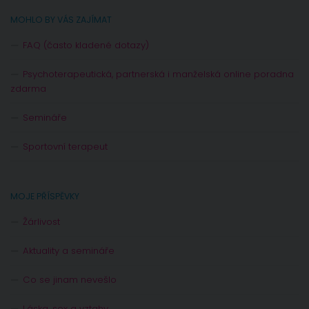
MOHLO BY VÁS ZAJÍMAT
FAQ (často kladené dotazy)
Psychoterapeutická, partnerská i manželská online poradna
zdarma
Semináře
Sportovní terapeut
MOJE PŘÍSPĚVKY
Žárlivost
Aktuality a semináře
Co se jinam nevešlo
Láska, sex a vztahy