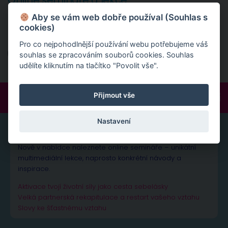
Online semináře a lekce
Aby se vám web dobře používal (Souhlas s
Nově v nabídce naleznete online semináře - unikátní
cookies)
multimediální lekce.
Pro co nejpohodlnější používání webu potřebujeme váš
Online semináře
souhlas se zpracováním souborů cookies. Souhlas
udělíte kliknutím na tlačítko "Povolit vše".
Přijmout vše
FOLLOW:
Nastavení
ONLINE SEMINÁŘE A LEKCE
Nově v nabídce naleznete online semináře – unikátní
multimediální lekce, naprosto konkrétní návody a
inspirace.
Aktivace tvojí životní síly jako cesta sebelásky
Velká partnerská rekapitulace a restart vašeho vztahu
Slovy ke šťastnému vztahu