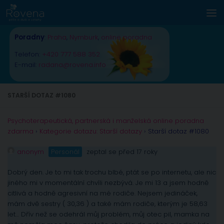
Skip to content
Poradny
:
Praha
,
Nymburk
,
online poradna
Telefon:
+420 777 588 352
E-mail:
radana@rovena.info
STARŠÍ DOTAZ #1080
Psychoterapeutická, partnerská i manželská online poradna
zdarma
›
Kategorie dotazu: Starší dotazy
›
Starší dotaz #1080
anonym
Personál
zeptal se před 17 roky
Dobrý den. Je to mi tak trochu blbé, ptát se po internetu, ale nic
jiného mi v momentální chvíli nezbývá. Je mi 13 a jsem hodně
citlivá a hodně agresivní na mé rodiče. Nejsem jedináček,
mám dvě sestry ( 30,36 ) a také mám rodiče, kterým je 58,63
let… Dřív než se odehrál můj problém, můj otec pil, mamka na