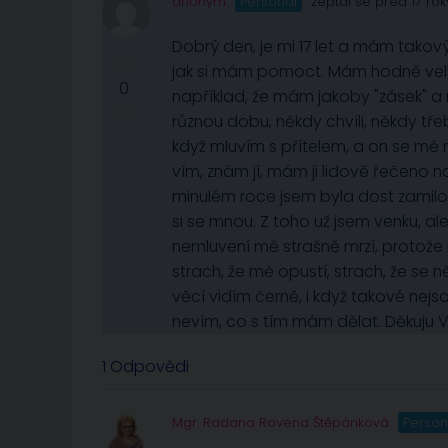
anonym
Personál
zeptal se před 17 rok
Dobrý den, je mi 17 let a mám takový
jak si mám pomoct. Mám hodně velké
0
například, že mám jakoby "zásek" a 
různou dobu, někdy chvíli, někdy tř
když mluvím s přítelem, a on se m
vím, znám jí, mám ji lidově řečeno na
minulém roce jsem byla dost zamilov
si se mnou. Z toho už jsem venku, a
nemluvení mě strašně mrzí, protože
strach, že mě opustí, strach, že se ně
věcí vidím černě, i když takové nejs
nevím, co s tím mám dělat. Děkuju
1 Odpovědi
Mgr. Radana Rovena Štěpánková
Person