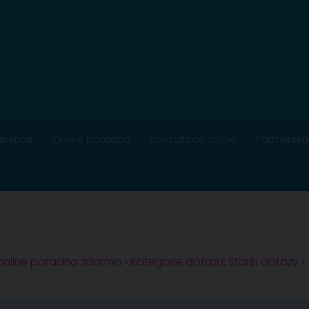
ference
Online poradna
Konzultace online
Partnerská
 online poradna zdarma
›
Kategorie dotazu: Starší dotazy
›