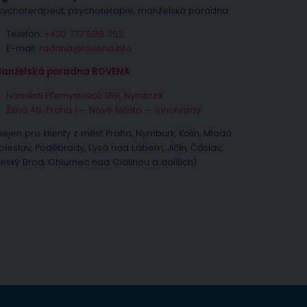
sychoterapeut, psychoterapie, manželská poradna
Telefon:
+420 777 588 352
E-mail:
radana@rovena.info
anželská poradna ROVENA
Náměstí Přemyslovců 169, Nymburk
Žitná 49, Praha 1 – Nové Město — Vinohrady
nejen pro klienty z měst Praha, Nymburk, Kolín, Mladá
oleslav, Poděbrady, Lysá nad Labem, Jíčín, Čáslav,
eský Brod, Chlumec nad Cidlinou a dalších)