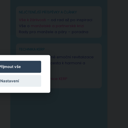
NEJČTENĚJŠÍ PŘÍSPĚVKY A ČLÁNKY
Vše k žárlivosti
– od rad až po inspiraci
Vše o
manželské a partnerské krizi
Rady pro manžele a páry – poradna
TECHNIKA KERP
Technika Kognitivně emoční revitalizace
psychiky – Vaše cesta k harmonii a
Přijmout vše
výkonnosti duše.
Zjistit více o technice KERP
Nastavení