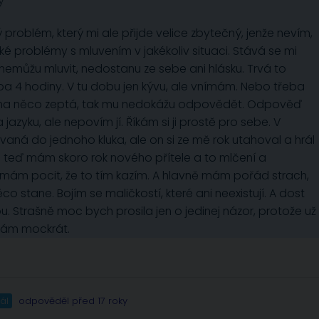
y
 problém, který mi ale přijde velice zbytečný, jenže nevím,
 problémy s mluvením v jakékoliv situaci. Stává se mi
nemůžu mluvit, nedostanu ze sebe ani hlásku. Trvá to
eba 4 hodiny. V tu dobu jen kývu, ale vnímám. Nebo třeba
ě na něco zeptá, tak mu nedokážu odpovědět. Odpověď
 jazyku, ale nepovím jí. Říkám si ji prostě pro sebe. V
aná do jednoho kluka, ale on si ze mě rok utahoval a hrál
le teď mám skoro rok nového přítele a to mlčení a
 mám pocit, že to tím kazím. A hlavně mám pořád strach,
co stane. Bojím se maličkostí, které ani neexistují. A dost
ou. Strašně moc bych prosila jen o jedinej názor, protože už
 Vám mockrát.
ál
odpověděl před 17 roky