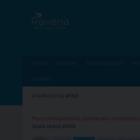
Skip to content
O mně
Semináře
Jak se objednat?
Re
Kontakty
STARŠÍ DOTAZ #1159
Psychoterapeutická, partnerská i manželská
Starší dotaz #1159