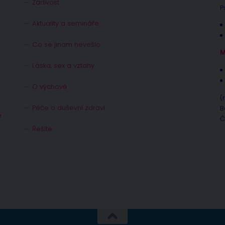
Žárlivost
P
Aktuality a semináře
Co se jinam nevešlo
M
Láska, sex a vztahy
O výchově
(
Péče o duševní zdraví
B
e
Č
Řešíte