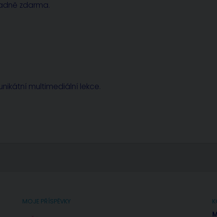
radně zdarma.
nikátní multimediální lekce.
MOJE PŘÍSPĚVKY
K
M