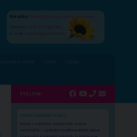
Poradny
:
Praha
,
Nymburk
,
online poradna
Telefon:
+420 777 588 352
E-mail:
radana@rovena.info
 poradna online
Ceník
Články
FOLLOW:
ONLINE SEMINÁŘE A LEKCE
Nově v nabídce naleznete online
semináře – unikátní multimediální lekce,
naprosto konkrétní návody a inspirace.