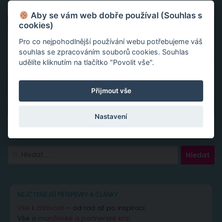
Aby se vám web dobře používal (Souhlas s
cookies)
Pro co nejpohodlnější používání webu potřebujeme váš
souhlas se zpracováním souborů cookies. Souhlas
udělíte kliknutím na tlačítko "Povolit vše".
Přijmout vše
Nastavení
Vyhledávání
NEJČTENĚJŠÍ PŘÍSPĚVKY A ČLÁNKY
Vše k žárlivosti
– od rad až po inspiraci
Vše o
manželské a partnerské krizi