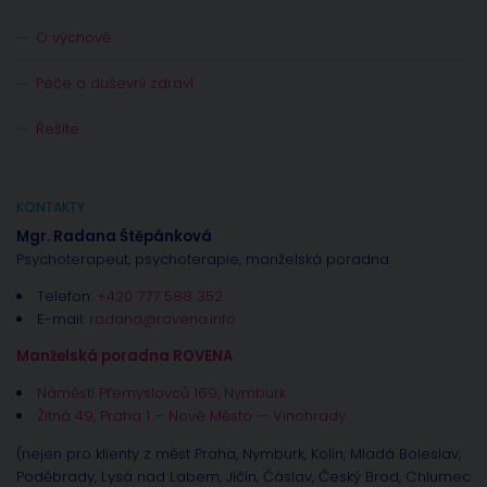
O výchově
Péče o duševní zdraví
Řešíte
KONTAKTY
Mgr. Radana Štěpánková
Psychoterapeut, psychoterapie, manželská poradna
Telefon:
+420 777 588 352
E-mail:
radana@rovena.info
Manželská poradna ROVENA
Náměstí Přemyslovců 169, Nymburk
Žitná 49, Praha 1 – Nové Město — Vinohrady
(nejen pro klienty z měst Praha, Nymburk, Kolín, Mladá Boleslav,
Poděbrady, Lysá nad Labem, Jíčín, Čáslav, Český Brod, Chlumec