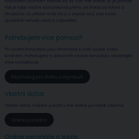
rozvodem souhlasí? Manžel by se Vás měl zastat, to je pravda.
Pak je také možné komunikovat přímo, jet třeba za tchýní a
zhruba to, co píšete mně, říci jí a zeptat se jí, zda byste
společně nenašli cestu k odpuštění…
Potřebujete více pomoci?
Při osobní konzultaci jsou informace k Vaší osobě zcela
konkrétní. Potřebujete-li dohovořit osobní konzultaci, neváhejte
mne kontaktovat.
Psycholog pro Prahu a Nymburk
Vlastní dotaz
Vlastní dotaz můžete položit v mé online poradně zdarma.
Online poradna
Online semináře a lekce