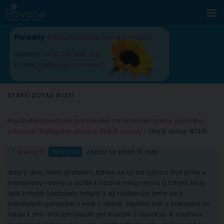
Skip to content
Poradny
:
Praha
,
Nymburk
,
online poradna
Telefon:
+420 777 588 352
E-mail:
radana@rovena.info
STARŠÍ DOTAZ #1391
Psychoterapeutická, partnerská i manželská online poradna
zdarma
›
Kategorie dotazu: Starší dotazy
›
Starší dotaz #1391
anonym
Personál
zeptal se před 16 roky
dobrý den, mám problém, táhne se to od Vánoc. byli jsme u
manželovy rodiny a došlo k hádce mezi mnou a tchyní. tedy
spíš tchyně nadávala mě,ptž s ejí nelíbilo,že jsme se s
manželem pohádali u nich v domě. Zavrhla mě a zakázala mi
vstup k nim. Smí tam jezdit jen manžel s dcerkou. A nastává