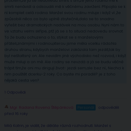
problém,že já se nedovedu smířit s tím,že jeho rodina mě k
smrti nenávidí a odsoudili mě k věčnému zavržení. Připojila se k
ní komplet celá rodina. Manžel svou rodinu miluje i když ví ,že
způsobili něco co bylo uplně zbytečné,dalo se to snadno
vyřešit bez dramatických nadávek na mou osobu. Nyní nám to
ve vztahu velmi skřípe, ptž já se s to situací nedovedu srovnat.
To že budu ochuzena o to, stýkat se s manželovými
přáteli,známými i rodinou,kterou jsme měla vcelku ráda.Na
druhou stranu, kdybych manželovi zakázala tam jezdit,tak by
byl neštattsný on. Ale nevidím jiné východisko než rozvod, i když
muže miluji a on mě. Ale rodiny se nevzdá a já se budu věčně
trápit tím,že oni mu dirigují život- jezdi sem,ale bez ní., Nechci k
nim pouštět dcerku-2 roky. Co byste mi poradili? je z toho
nějaká cesta ven?
1 Odpovědi
Mgr. Radana Rovena Štěpánková
Personál
odpověděl
před 16 roky
Milá Katrin, je vidět, že děláte rázná rozhodnutí. Manžel s