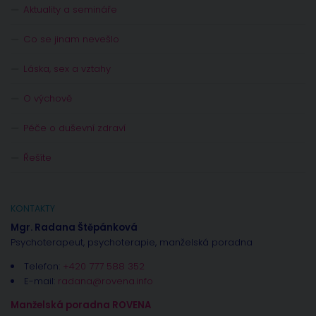
Aktuality a semináře
Co se jinam nevešlo
Láska, sex a vztahy
O výchově
Péče o duševní zdraví
Řešíte
KONTAKTY
Mgr. Radana Štěpánková
Psychoterapeut, psychoterapie, manželská poradna
Telefon:
+420 777 588 352
E-mail:
radana@rovena.info
Manželská poradna ROVENA