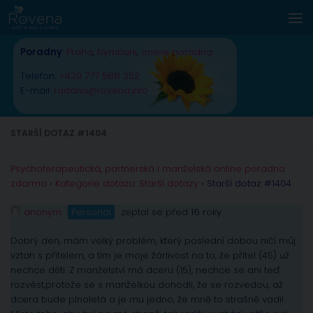
Skip to content
Poradny
:
Praha
,
Nymburk
,
online poradna
Telefon:
+420 777 588 352
E-mail:
radana@rovena.info
STARŠÍ DOTAZ #1404
Psychoterapeutická, partnerská i manželská online poradna
zdarma
›
Kategorie dotazu: Starší dotazy
›
Starší dotaz #1404
anonym
Personál
zeptal se před 16 roky
Dobrý den, mám velký problém, který poslední dobou ničí můj
vztah s přítelem, a tím je moje žárlivost na to, že přítel (45) už
nechce děti. Z manželství má dceru (15), nechce se ani teď
rozvést,protože se s manželkou dohodli, že se rozvedou, až
dcera bude plnoletá a je mu jedno, že mně to strašně vadí!