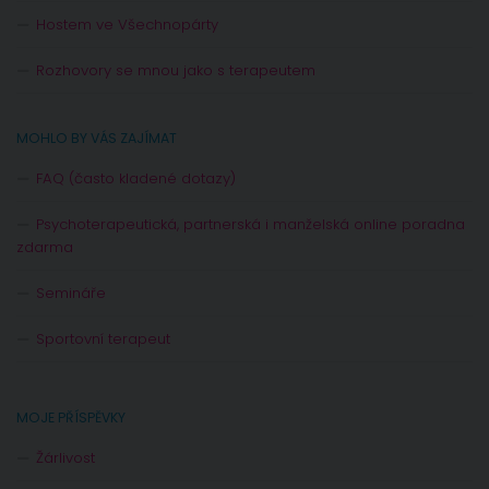
Hostem ve Všechnopárty
Rozhovory se mnou jako s terapeutem
MOHLO BY VÁS ZAJÍMAT
FAQ (často kladené dotazy)
Psychoterapeutická, partnerská i manželská online poradna
zdarma
Semináře
Sportovní terapeut
MOJE PŘÍSPĚVKY
Žárlivost