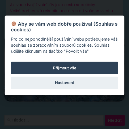
Aktivace tvojí životní síly jako cesta sebelásky
Velká partnerská rekapitulace a restart vašeho vztahu
Slovy ke šťastnému vztahu
Aby se vám web dobře používal (Souhlas s
cookies)
Pro co nejpohodlnější používání webu potřebujeme váš
souhlas se zpracováním souborů cookies. Souhlas
udělíte kliknutím na tlačítko "Povolit vše".
Přijmout vše
Nastavení
Vyhledávání