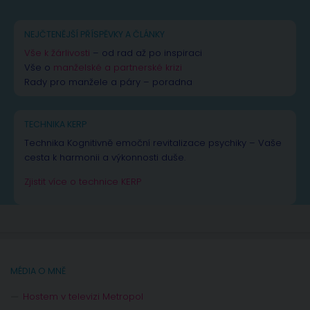
NEJČTENĚJŠÍ PŘÍSPĚVKY A ČLÁNKY
Vše k žárlivosti
– od rad až po inspiraci
Vše o
manželské a partnerské krizi
Rady pro manžele a páry – poradna
TECHNIKA KERP
Technika Kognitivně emoční revitalizace psychiky – Vaše
cesta k harmonii a výkonnosti duše.
Zjistit více o technice KERP
MÉDIA O MNĚ
Hostem v televizi Metropol