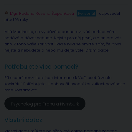
Mgr. Radana Rovena Štěpánková
Personál
odpověděl
před 16 roky
Milá Martino, to, co vy dáváte partnerovi, váš partner vám
nedává a dávat nebude. Nejste pro něj první, ale on pro vás
ano. Z toho vaše žárlivost. Takže bud se smiřte s tím, že první
nejste a nebudete a nebo mu dejte vale. Držím palce.
Potřebujete více pomoci?
Při osobní konzultaci jsou informace k Vaší osobě zcela
konkrétní. Potřebujete-li dohovořit osobní konzultaci, neváhejte
mne kontaktovat.
Psycholog pro Prahu a Nymburk
Vlastní dotaz
Vlastní dotaz můžete položit v mé online poradně zdarma.