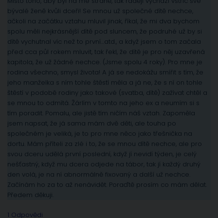
Místo toho, aby byl na mé straně, tak raději vychází vstříc své
bývalé ženě kvůli dceři! Se mnou už společné dítě nechce,
ačkoli na začátku vztahu mluvil jinak, říkal, že mi dva bychom
spolu měli nejkrásnější dítě pod sluncem, že podruhé už by si
dítě vychutnal víc než to první…atd., a když jsem o tom začala
před cca půl rokem mluvit, tak řekl, že dítě je pro něj uzavřená
kapitola, že už žádné nechce. (Jsme spolu 4 roky). Pro mne je
rodina všechno, smysl života! A já se nedokážu smířit s tím, že
jeho manželka s ním tohle štěstí měla a já ne, že s ní on tohle
štěstí v podobě rodiny jako takové (svatba, dítě) zažívat chtěl a
se mnou to odmítá. Žárlím v tomto na jeho ex a neumím si s
tím poradit. Pomalu, ale jistě tím ničím náš vztah. Zapoměla
jsem napsat, že já sama mám dvě děti, ale touha po
společném je veliká, je to pro mne něco jako třešnička na
dortu. Mám příteli za zlé i to, že se mnou dítě nechce, ale pro
svou dceru udělá první poslední, když jí nevidí týden, je celý
nešťastný, když mu dcera odjede na tábor, tak jí každý druhý
den volá, je na ní abnormálně fixovaný a další už nechce.
Začínám ho za to až nenávidět. Poraďtě prosím co mám dělat.
Předem děkuji.
1 Odpovědi