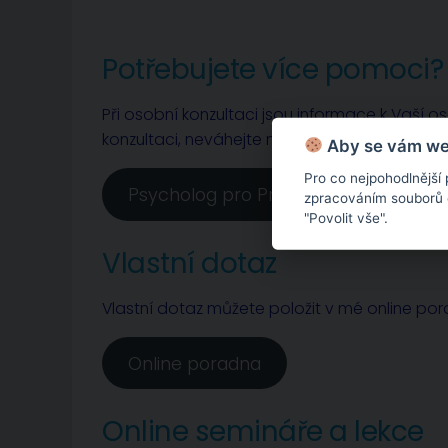
Potřebujete více pomoci?
Při osobní konzultaci jsou informace k Vaší o
konzultaci, neváhejte mne kontaktovat.
Aby se vám web
Pro co nejpohodlnější
Psycholog pro Prahu a Nymburk
zpracováním souborů co
"Povolit vše".
Vlastní dotaz
Vlastní dotaz můžete položit v mé online po
Online poradna
Online semináře a lekce