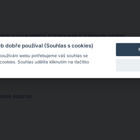
sobě zcela konkrétní. Potřebujete-li dohovořit osobní
 dobře používal (Souhlas s cookies)
 používání webu potřebujeme váš souhlas se
okies. Souhlas udělíte kliknutím na tlačítko
radně zdarma.