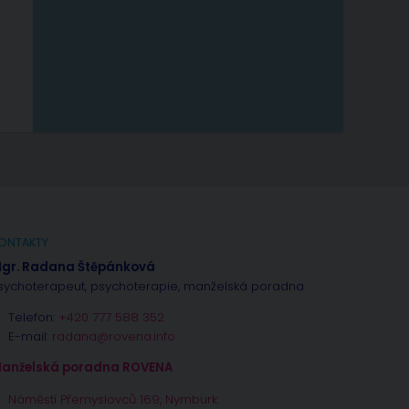
ONTAKTY
gr. Radana Štěpánková
sychoterapeut, psychoterapie, manželská poradna
Telefon:
+420 777 588 352
E-mail:
radana@rovena.info
anželská poradna ROVENA
Náměstí Přemyslovců 169, Nymburk