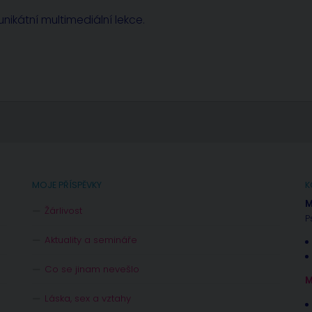
nikátní multimediální lekce.
MOJE PŘÍSPĚVKY
K
M
Žárlivost
P
Aktuality a semináře
Co se jinam nevešlo
M
Láska, sex a vztahy