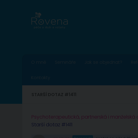
Skip to content
O mně
Semináře
Jak se objednat?
Re
Kontakty
STARŠÍ DOTAZ #1411
Psychoterapeutická, partnerská i manželská
Starší dotaz #1411