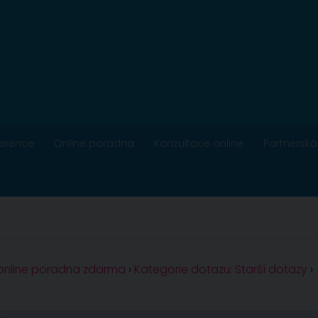
ference
Online poradna
Konzultace online
Partnerská
 online poradna zdarma
›
Kategorie dotazu: Starší dotazy
›