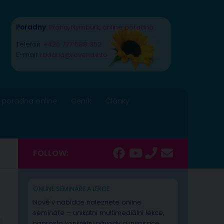
Poradny
:
Praha
,
Nymburk
,
online poradna
Telefon:
+420 777 588 352
E-mail:
radana@rovena.info
 poradna online
Ceník
Články
FOLLOW:
ONLINE SEMINÁŘE A LEKCE
Nově v nabídce naleznete online
semináře – unikátní multimediální lekce,
naprosto konkrétní návody a inspirace.