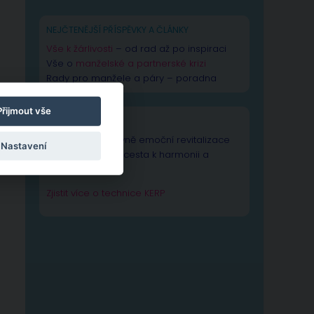
NEJČTENĚJŠÍ PŘÍSPĚVKY A ČLÁNKY
Vše k žárlivosti
– od rad až po inspiraci
Vše o
manželské a partnerské krizi
Rady pro manžele a páry – poradna
Přijmout vše
TECHNIKA KERP
Technika Kognitivně emoční revitalizace
Nastavení
psychiky – Vaše cesta k harmonii a
výkonnosti duše.
Zjistit více o technice KERP