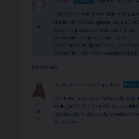
anonym
Personál
zeptal se před 16 ro
Dobrý den, je mi 14 let a už je to r
vrátilo do normálu,jenže moje 20let
0
nebylo v pořádku.Nedávno mě opili c
nevěří,nikam mě nepouští a věří je
od té doby zdají noční můry a nebo
rozbrečím…Jak mám všechno vrátit 
1 Odpovědi
Mgr. Radana Rovena Štěpánková
Person
Milá Bety, bylo by vhodné, kdyby js
rovin (noční můry ze zážitku s opití
0
tebou zašly k psychoterapeutovi ve v
vše dobré.