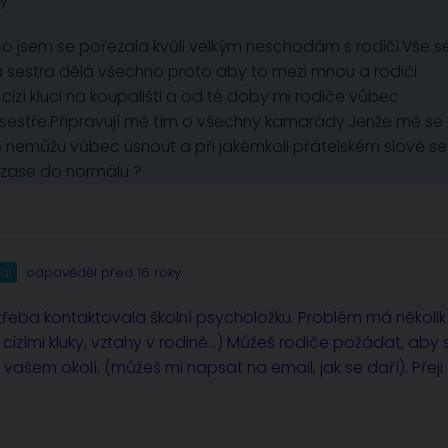
ky
ok co jsem se pořezala kvůli velkým neschodám s rodiči.Vše s
á sestra dělá všechno proto aby to mezi mnou a rodiči
izí kluci na koupališti a od té doby mi rodiče vůbec
n sestře.Připravují mě tím o všechny kamarády.Jenže mě se
 nemůžu vůbec usnout a při jakémkoli přátelském slově se
zase do normálu ?
ál
odpověděl před 16 roky
i třeba kontaktovala školní psycholožku. Problém má několik
m cizími kluky, vztahy v rodině…) Můžeš rodiče požádat, aby 
ašem okolí. (můžeš mi napsat na email, jak se daří). Přeji