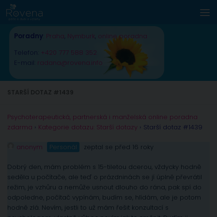
Skip to content
Poradny
:
Praha
,
Nymburk
,
online poradna
Telefon:
+420 777 588 352
E-mail:
radana@rovena.info
STARŠÍ DOTAZ #1439
Psychoterapeutická, partnerská i manželská online poradna
zdarma
›
Kategorie dotazu: Starší dotazy
›
Starší dotaz #1439
anonym
Personál
zeptal se před 16 roky
Dobrý den, mám problém s 15-tiletou dcerou, vždycky hodně
seděla u počítače, ale teď o prázdninách se jí úplně převrátil
režim, je vzhůru a nemůže usnout dlouho do rána, pak spí do
odpoledne, počítač vypínám, budím se, hlídám, ale je potom
hodně zlá. Nevím, jestli to už mám řešit konzultací s