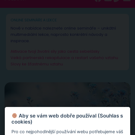
ONLINE SEMINÁŘE A LEKCE
Nově v nabídce naleznete online semináře – unikátní
multimediální lekce, naprosto konkrétní návody a
inspirace.
Aktivace tvojí životní síly jako cesta sebelásky
Velká partnerská rekapitulace a restart vašeho vztahu
Slovy ke šťastnému vztahu
Aby se vám web dobře používal (Souhlas s
cookies)
Pro co nejpohodlnější používání webu potřebujeme váš