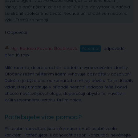
psychologem, vlastně vůbec nevím,jak to změnit. Budím ji
ráno,ale opět někam zaleze a spí. Prý jí to víc vyhovuje, začala
se stranit společného života. Nechce ani chodit ven nebo na
výlet. Trestů se nebojí.
1 Odpovědi
Mgr. Radana Rovena Štěpánková
Personál
odpověděl
před 16 roky
Milá mamko, dcera prochází obdobím vymezováním identity.
Otočený režim některým lidem vyhovuje obzvláště v dospívání.
Důležité je být s dcerou kamarád a mít její důvěru. To je důležitý
vztah, který umožnuje v případě nesnází ledacos řešit. Pokud
chcete navštívit psychologa, doporučuji abyste ho navštívili
kvůli vzájemnému vztahu. Držím palce.
Potřebujete více pomoci?
Při osobní konzultaci jsou informace k Vaší osobě zcela
konkrétní. Potřebujete-li dohovořit osobní konzultaci, neváhejte