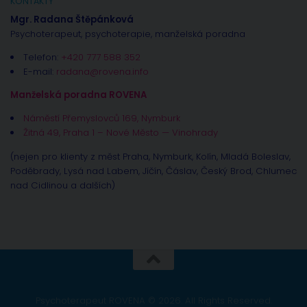
KONTAKTY
Mgr. Radana Štěpánková
Psychoterapeut, psychoterapie, manželská poradna
Telefon:
+420 777 588 352
E-mail:
radana@rovena.info
Manželská poradna ROVENA
Náměstí Přemyslovců 169, Nymburk
Žitná 49, Praha 1 – Nové Město — Vinohrady
(nejen pro klienty z měst Praha, Nymburk, Kolín, Mladá Boleslav,
Poděbrady, Lysá nad Labem, Jíčín, Čáslav, Český Brod, Chlumec
nad Cidlinou a dalších)
Psychoterapeut ROVENA © 2026. All Rights Reserved.