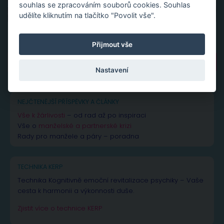
souhlas se zpracováním souborů cookies. Souhlas
udělíte kliknutím na tlačítko "Povolit vše".
Přijmout vše
Vyhledávání
Nastavení
NEJČTENĚJŠÍ PŘÍSPĚVKY A ČLÁNKY
Vše k žárlivosti
– od rad až po inspiraci
Vše o
manželské a partnerské krizi
Rady pro manžele a páry – poradna
TECHNIKA KERP
Technika Kognitivně emoční revitalizace psychiky – Vaše
cesta k harmonii a výkonnosti duše.
Zjistit více o technice KERP