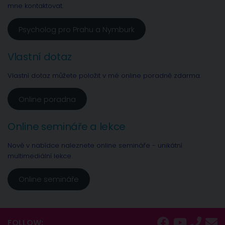
mne kontaktovat.
Psycholog pro Prahu a Nymburk
Vlastní dotaz
Vlastní dotaz můžete položit v mé online poradně zdarma.
Online poradna
Online semináře a lekce
Nově v nabídce naleznete online semináře - unikátní
multimediální lekce.
Online semináře
FOLLOW: