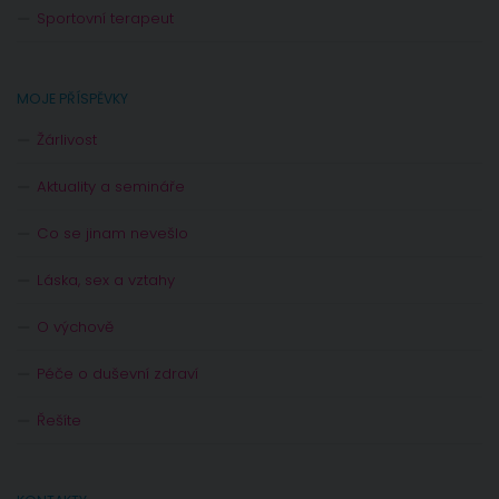
Sportovní terapeut
MOJE PŘÍSPĚVKY
Žárlivost
Aktuality a semináře
Co se jinam nevešlo
Láska, sex a vztahy
O výchově
Péče o duševní zdraví
Řešíte