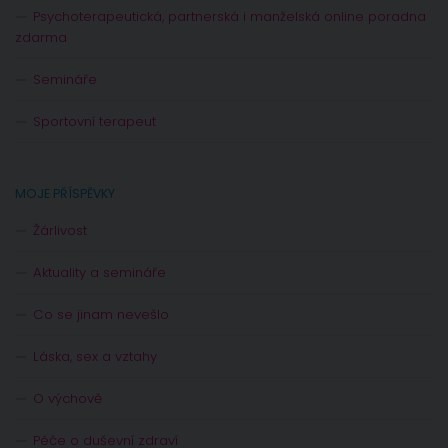
Psychoterapeutická, partnerská i manželská online poradna
zdarma
Semináře
Sportovní terapeut
MOJE PŘÍSPĚVKY
Žárlivost
Aktuality a semináře
Co se jinam nevešlo
Láska, sex a vztahy
O výchově
Péče o duševní zdraví