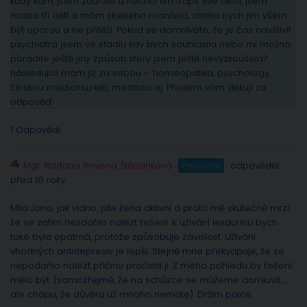
kudy kam, jsem zoufalá a nechci tím trápit své okolí, jsem
matka tří dětí a mám skvělého manžela, chtěla bych jim všem
být oporou a ne přítěží. Pokud se domníváte, že je čas navštívit
psychiatra jsem ve stadiu kdy bych souhlasila nebo mi možná
poradíte ještě jiný způsob který jsem ještě nevyzkoušela?
následující mám již za sebou – homeopatika, psychology,
čínskou medicínu,reiki, meditaci aj. Předem vám děkuji za
odpověď
1 Odpovědi
Mgr. Radana Rovena Štěpánková
Personál
odpověděl
před 16 roky
MIlá Jano, jak vidno, jste žena aktivní a proto mě skutečně mrzí,
že se zatím nezdařilo nalézt řešení. K užívání lexaurinu bych
také byla opatrná, protože způsobuje závislost. Užívání
vhodných antidepresiv je lepší. Stejně mne překvapuje, že se
nepodařilo nalézt příčinu pročistit ji. Z mého pohledu by řešení
mělo být. (samozřejmě, že na schůzce se můžeme domluvit…,
ale chápu, že důvěru už mnoho nemáte). Držím palce.