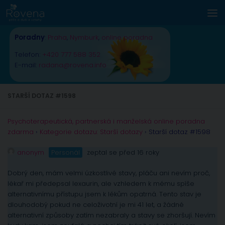
Skip to content
Poradny
:
Praha
,
Nymburk
,
online poradna
Telefon:
+420 777 588 352
E-mail:
radana@rovena.info
STARŠÍ DOTAZ #1598
Psychoterapeutická, partnerská i manželská online poradna
zdarma
›
Kategorie dotazu: Starší dotazy
›
Starší dotaz #1598
anonym
Personál
zeptal se před 16 roky
Dobrý den, mám velmi úzkostlivé stavy, pláču ani nevím proč,
lékař mi předepsal lexaurin, ale vzhledem k mému spíše
alternativnímu přístupu jsem k lékům opatrná. Tento stav je
dlouhodobý pokud ne celoživotní je mi 41 let, a žádné
alternativní způsoby zatím nezabraly a stavy se zhoršují. Nevím