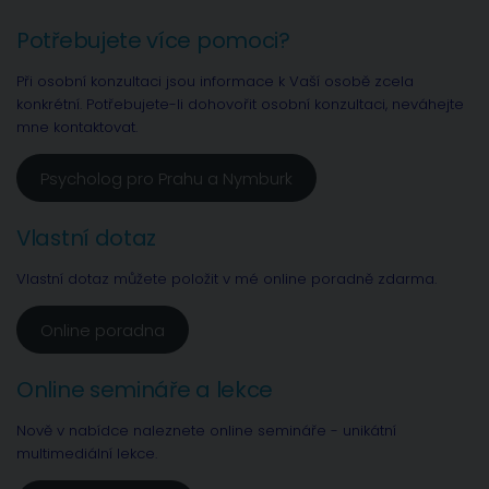
Potřebujete více pomoci?
Při osobní konzultaci jsou informace k Vaší osobě zcela
konkrétní. Potřebujete-li dohovořit osobní konzultaci, neváhejte
mne kontaktovat.
Psycholog pro Prahu a Nymburk
Vlastní dotaz
Vlastní dotaz můžete položit v mé online poradně zdarma.
Online poradna
Online semináře a lekce
Nově v nabídce naleznete online semináře - unikátní
multimediální lekce.