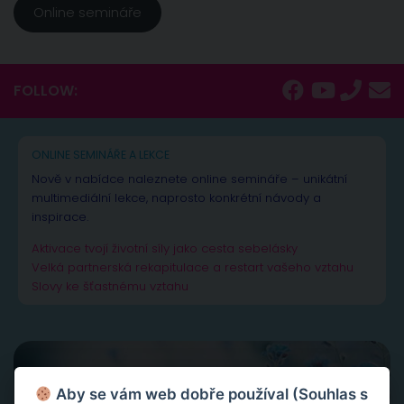
Online semináře
FOLLOW:
ONLINE SEMINÁŘE A LEKCE
Nově v nabídce naleznete online semináře – unikátní
multimediální lekce, naprosto konkrétní návody a
inspirace.
Aktivace tvojí životní síly jako cesta sebelásky
Velká partnerská rekapitulace a restart vašeho vztahu
Slovy ke šťastnému vztahu
Aby se vám web dobře používal (Souhlas s