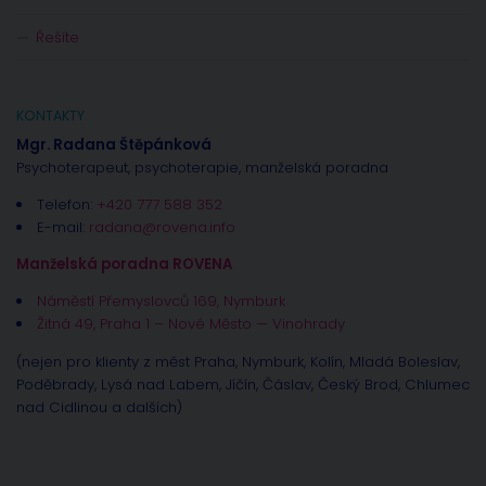
Řešíte
KONTAKTY
Mgr. Radana Štěpánková
Psychoterapeut, psychoterapie, manželská poradna
Telefon:
+420 777 588 352
E-mail:
radana@rovena.info
Manželská poradna ROVENA
Náměstí Přemyslovců 169, Nymburk
Žitná 49, Praha 1 – Nové Město — Vinohrady
(nejen pro klienty z měst Praha, Nymburk, Kolín, Mladá Boleslav,
Poděbrady, Lysá nad Labem, Jíčín, Čáslav, Český Brod, Chlumec
nad Cidlinou a dalších)