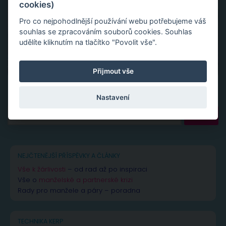
cookies)
Pro co nejpohodlnější používání webu potřebujeme váš
souhlas se zpracováním souborů cookies. Souhlas
udělíte kliknutím na tlačítko "Povolit vše".
Přijmout vše
Nastavení
Vyhledávání
NEJČTENĚJŠÍ PŘÍSPĚVKY A ČLÁNKY
Vše k žárlivosti
– od rad až po inspiraci
Vše o
manželské a partnerské krizi
Rady pro manžele a páry – poradna
TECHNIKA KERP