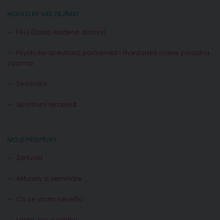
MOHLO BY VÁS ZAJÍMAT
FAQ (často kladené dotazy)
Psychoterapeutická, partnerská i manželská online poradna
zdarma
Semináře
Sportovní terapeut
MOJE PŘÍSPĚVKY
Žárlivost
Aktuality a semináře
Co se jinam nevešlo
Láska, sex a vztahy