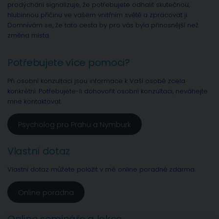
prodýchání signalizuje, že potřebujete odhalit skutečnou,
hlubinnou příčinu ve vašem vnitřním světě a zpracovat ji.
Domnívám se, že tato cesta by pro vás byla přínosnější než
změna místa.
Potřebujete více pomoci?
Při osobní konzultaci jsou informace k Vaší osobě zcela
konkrétní. Potřebujete-li dohovořit osobní konzultaci, neváhejte
mne kontaktovat.
Psycholog pro Prahu a Nymburk
Vlastní dotaz
Vlastní dotaz můžete položit v mé online poradně zdarma.
Online poradna