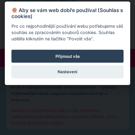
Online semináře a lekce
Aby se vám web dobře používal (Souhlas s
Nově v nabídce naleznete online semináře - unikátní
cookies)
multimediální lekce.
Pro co nejpohodlnější používání webu potřebujeme váš
Online semináře
souhlas se zpracováním souborů cookies. Souhlas
udělíte kliknutím na tlačítko "Povolit vše".
Přijmout vše
FOLLOW:
Nastavení
ONLINE SEMINÁŘE A LEKCE
Nově v nabídce naleznete online semináře – unikátní
multimediální lekce, naprosto konkrétní návody a
inspirace.
Aktivace tvojí životní síly jako cesta sebelásky
Velká partnerská rekapitulace a restart vašeho vztahu
Slovy ke šťastnému vztahu