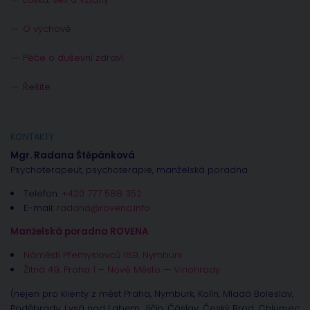
O výchově
Péče o duševní zdraví
Řešíte
KONTAKTY
Mgr. Radana Štěpánková
Psychoterapeut, psychoterapie, manželská poradna
Telefon:
+420 777 588 352
E-mail:
radana@rovena.info
Manželská poradna ROVENA
Náměstí Přemyslovců 169, Nymburk
Žitná 49, Praha 1 – Nové Město — Vinohrady
(nejen pro klienty z měst Praha, Nymburk, Kolín, Mladá Boleslav,
Poděbrady, Lysá nad Labem, Jíčín, Čáslav, Český Brod, Chlumec