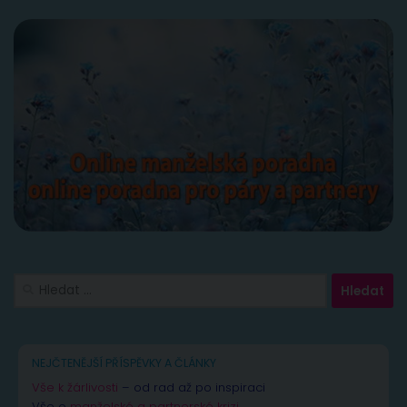
Vyhledávání
NEJČTENĚJŠÍ PŘÍSPĚVKY A ČLÁNKY
Vše k žárlivosti
– od rad až po inspiraci
Vše o
manželské a partnerské krizi