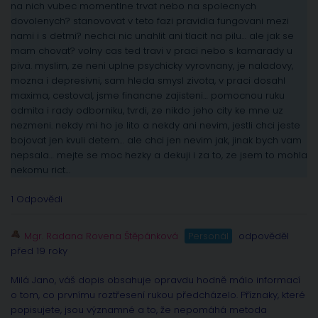
na nich vubec momentlne trvat nebo na spolecnych
dovolenych? stanovovat v teto fazi pravidla fungovani mezi
nami i s detmi? nechci nic unahlit ani tlacit na pilu… ale jak se
mam chovat? volny cas ted travi v praci nebo s kamarady u
piva. myslim, ze neni uplne psychicky vyrovnany, je naladovy,
mozna i depresivni, sam hleda smysl zivota, v praci dosahl
maxima, cestoval, jsme financne zajisteni… pomocnou ruku
odmita i rady odborniku, tvrdi, ze nikdo jeho city ke mne uz
nezmeni. nekdy mi ho je lito a nekdy ani nevim, jestli chci jeste
bojovat jen kvuli detem… ale chci jen nevim jak, jinak bych vam
nepsala… mejte se moc hezky a dekuji i za to, ze jsem to mohla
nekomu rict…
1 Odpovědi
Mgr. Radana Rovena Štěpánková
Personál
odpověděl
před 19 roky
Milá Jano, váš dopis obsahuje opravdu hodně málo informací
o tom, co prvnímu roztřesení rukou předcházelo. Příznaky, které
popisujete, jsou významné a to, že nepomáhá metoda