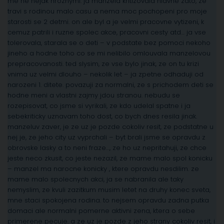
me ne nejak hroznymi. ja manzela kritizovala hlavne zato, ze
travi s rodinou malo casu a nema moc pochopeni pro moje
starosti se 2 detmi. on ale byl a je velmi pracovne vytizeni, k
cemuz patrili i ruzne spolec akce, pracovni cesty atd… ja vse
tolerovala, starala se o deti – v podstate bez pomoci nekoho
jineho a hodne toho co se mi nelibilo omlouvala manzelovou
prepracovanosti. ted slysim, ze vse bylo jinak, ze on tu krizi
vnima uz velmi dlouho – nekolik let – ja zpetne odhaduji od
narozeni 1. ditete. povazuji za normalni, ze s prichodem deti se
hodne meni a vlastni zajmy jdou stranou. nebudu se
rozepisovat, co jsme si vyrikali, ze kdo udelal spatne i ja
sebekriticky uznavam toho dost, co bych dnes resila jinak.
manzeluv zaver, je ze uz je pozde cokoliv resit, ze podstatne u
nej je, ze jeho city uz vyprchali – byt brali jsme se opravdu z
obrovske lasky a to neni fraze…, ze ho uz nepritahuji, ze chce
jeste neco zkusit, co jeste nezazil, ze mame malo spol konicku
– manzel ma narocne konicky , ktere opravdu nesdilim. ze
mame malo spolecnych akci, ja se nabranila ale taky
nemyslim, ze kvuli zazitkum musim letet na druhy konec sveta,
mne staci spokojena rodina. to nejsem opravdu zadna putka
domaci ale normalni pomerne aktivni zena, ktera o sebe
primerene pecuje. a ze uz je pozde z jeho strany cokoliv resit, i