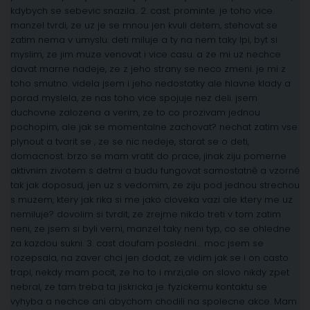
kdybych se sebevic snazila.. 2. cast. prominte. je toho vice.
manzel tvrdi, ze uz je se mnou jen kvuli detem, stehovat se
zatim nema v umyslu. deti miluje a ty na nem taky lpi, byt si
myslim, ze jim muze venovat i vice casu. a ze mi uz nechce
davat marne nadeje, ze z jeho strany se neco zmeni. je mi z
toho smutno. videla jsem i jeho nedostatky ale hlavne klady a
porad myslela, ze nas toho vice spojuje nez deli. jsem
duchovne zalozena a verim, ze to co prozivam jednou
pochopim, ale jak se momentalne zachovat? nechat zatim vse
plynout a tvarit se , ze se nic nedeje, starat se o deti,
domacnost. brzo se mam vratit do prace, jinak ziju pomerne
aktivnim zivotem s detmi a budu fungovat samostatně a vzorně
tak jak doposud, jen uz s vedomim, ze ziju pod jednou strechou
s muzem, ktery jak rika si me jako cloveka vazi ale ktery me uz
nemiluje? dovolim si tvrdit, ze zrejme nikdo treti v tom zatim
neni, ze jsem si byli verni, manzel taky neni typ, co se ohledne
za kazdou sukni. 3. cast doufam posledni… moc jsem se
rozepsala, na zaver chci jen dodat, ze vidim jak se i on casto
trapi, nekdy mam pocit, ze ho to i mrzi,ale on slovo nikdy zpet
nebral, ze tam treba ta jiskricka je. fyzickemu kontaktu se
vyhyba a nechce ani abychom chodili na spolecne akce. Mam