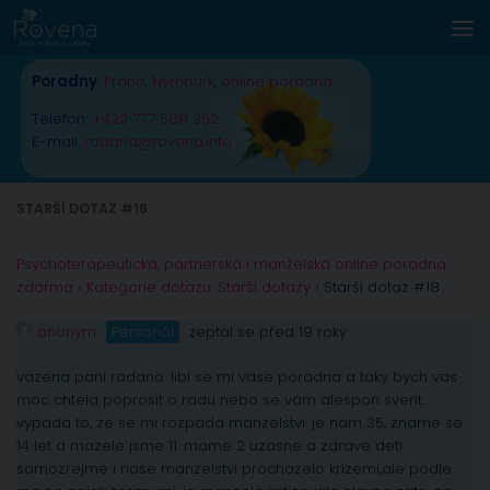
Skip to content
Poradny
:
Praha
,
Nymburk
,
online poradna
Telefon:
+420 777 588 352
E-mail:
radana@rovena.info
STARŠÍ DOTAZ #18
Psychoterapeutická, partnerská i manželská online poradna
zdarma
›
Kategorie dotazu: Starší dotazy
›
Starší dotaz #18
anonym
Personál
zeptal se před 19 roky
vazena pani radano. libi se mi vase poradna a taky bych vas
moc chtela poprosit o radu nebo se vám alespon sverit.
vypada to, ze se mi rozpada manzelstvi. je nam 35, zname se
14 let a mazele jsme 11. mame 2 uzasne a zdrave deti.
samozrejme i nase manzelstvi prochazelo krizemi,ale podle