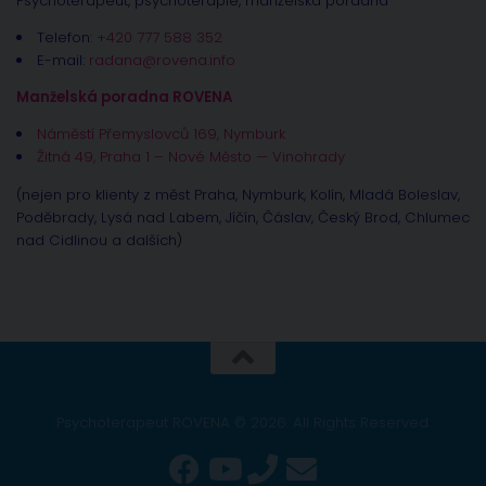
Psychoterapeut, psychoterapie, manželská poradna
Telefon:
+420 777 588 352
E-mail:
radana@rovena.info
Manželská poradna ROVENA
Náměstí Přemyslovců 169, Nymburk
Žitná 49, Praha 1 – Nové Město — Vinohrady
(nejen pro klienty z měst Praha, Nymburk, Kolín, Mladá Boleslav,
Poděbrady, Lysá nad Labem, Jíčín, Čáslav, Český Brod, Chlumec
nad Cidlinou a dalších)
Psychoterapeut ROVENA © 2026. All Rights Reserved.