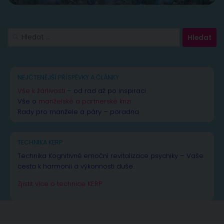
Vyhledávání
NEJČTENĚJŠÍ PŘÍSPĚVKY A ČLÁNKY
Vše k žárlivosti
– od rad až po inspiraci
Vše o
manželské a partnerské krizi
Rady pro manžele a páry – poradna
TECHNIKA KERP
Technika Kognitivně emoční revitalizace psychiky – Vaše
cesta k harmonii a výkonnosti duše.
Zjistit více o technice KERP