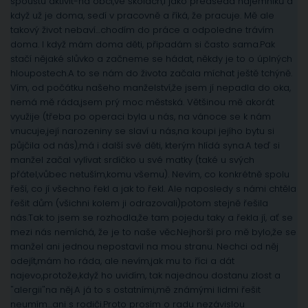
spoustu aktivit-na obci,ve školách,i jako předseda nájemníků a
když už je doma, sedí v pracovně a říká, že pracuje. Mě ale
takový život nebaví…chodím do práce a odpoledne trávím
doma. I když mám doma děti, připadám si často sama.Pak
stačí nějaké slůvko a začneme se hádat, někdy je to o úplných
hloupostech.A to se nám do života začala míchat ještě tchýně.
Vím, od počátku našeho manželství,že jsem jí nepadla do oka,
nemá mě ráda,jsem prý moc městská. Většinou mě akorát
využije (třeba po operaci byla u nás, na vánoce se k nám
vnucuje,její narozeniny se slaví u nás,na koupi jejího bytu si
půjčila od nás),má i další své děti, kterým hlídá syna.A teď si
manžel začal vylívat srdíčko u své matky (také u svých
přátel,vůbec netuším,komu všemu). Nevím, co konkrétně spolu
řeší, co jí všechno řekl a jak to řekl. Ale naposledy s námi chtěla
řešit dům (všichni kolem ji odrazovali)potom stejně řešila
nás.Tak to jsem se rozhodla,že tam pojedu taky a řekla jí, ať se
mezi nás nemíchá, že je to naše věc.Nejhorší pro mě bylo,že se
manžel ani jednou nepostavil na mou stranu. Nechci od něj
odejít,mám ho ráda, ale nevím,jak mu to říci a dát
najevo,protože,když ho uvidím, tak najednou dostanu zlost a
"alergii"na něj.A já to s ostatními,mě známými lidmi řešit
neumím…ani s rodiči.Proto prosím o radu nezávislou