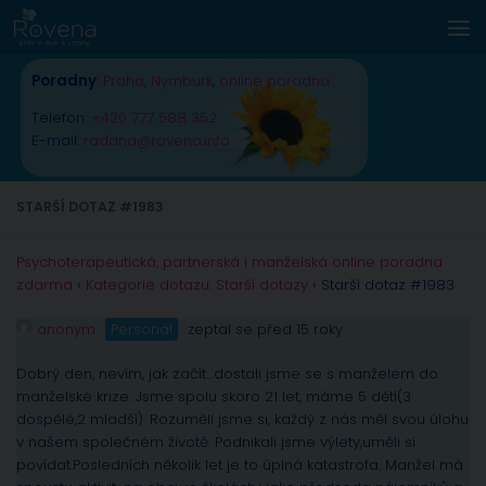
Skip to content
Poradny
:
Praha
,
Nymburk
,
online poradna
Telefon:
+420 777 588 352
E-mail:
radana@rovena.info
STARŠÍ DOTAZ #1983
Psychoterapeutická, partnerská i manželská online poradna
zdarma
›
Kategorie dotazu: Starší dotazy
›
Starší dotaz #1983
anonym
Personál
zeptal se před 15 roky
Dobrý den, nevím, jak začít…dostali jsme se s manželem do
manželské krize. Jsme spolu skoro 21 let, máme 5 dětí(3
dospělé,2 mladší). Rozuměli jsme si, každý z nás měl svou úlohu
v našem společném životě. Podnikali jsme výlety,uměli si
povídat.Posledních několik let je to úplná katastrofa. Manžel má