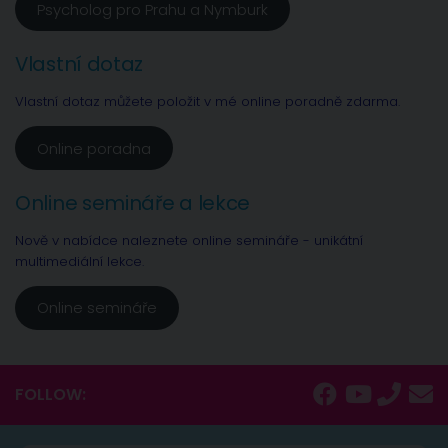
Psycholog pro Prahu a Nymburk
Vlastní dotaz
Vlastní dotaz můžete položit v mé online poradně zdarma.
Online poradna
Online semináře a lekce
Nově v nabídce naleznete online semináře - unikátní
multimediální lekce.
Online semináře
FOLLOW: