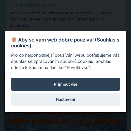
ONLINE SEMINÁŘE A LEKCE
Nově v nabídce naleznete online semináře – unikátní
multimediální lekce, naprosto konkrétní návody a
inspirace.
Aktivace tvojí životní síly jako cesta sebelásky
Aby se vám web dobře používal (Souhlas s
Velká partnerská rekapitulace a restart vašeho vztahu
cookies)
Slovy ke šťastnému vztahu
Pro co nejpohodlnější používání webu potřebujeme váš
souhlas se zpracováním souborů cookies. Souhlas
udělíte kliknutím na tlačítko "Povolit vše".
Přijmout vše
Nastavení