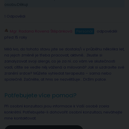
osobu.Děkuji
1 Odpovědi
Mgr. Radana Rovena Štěpánková
Personál
odpověděl
před 15 roky
Milá Ivo, do tohoto stavu jste se dostala/i v průběhu několika let,
na jejich změně je třeba pracovat, aktivně… Zkuste si
zanalyzovat svoji alergii, co je za ní…co vám ve skutečnosti
vadí, cítíte se vedle něj vážená a milovaná? Jak si uzdravíte své
zranění srdce? Můžete vyhledat terapeuta – sama nebo
společně. Začněte, at hnis se nezvětšuje… Držím palce.
Potřebujete více pomoci?
Při osobní konzultaci jsou informace k Vaší osobě zcela
konkrétní. Potřebujete-li dohovořit osobní konzultaci, neváhejte
mne kontaktovat.