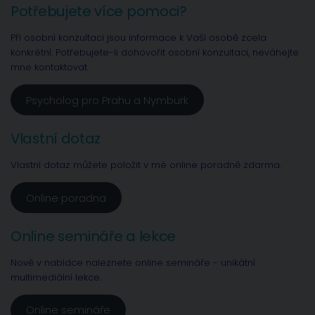
Potřebujete více pomoci?
Při osobní konzultaci jsou informace k Vaší osobě zcela
konkrétní. Potřebujete-li dohovořit osobní konzultaci, neváhejte
mne kontaktovat.
Psycholog pro Prahu a Nymburk
Vlastní dotaz
Vlastní dotaz můžete položit v mé online poradně zdarma.
Online poradna
Online semináře a lekce
Nově v nabídce naleznete online semináře - unikátní
multimediální lekce.
Online semináře