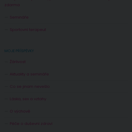
zdarma
Semináře
Sportovní terapeut
MOJE PŘÍSPĚVKY
Žárlivost
Aktuality a semináře
Co se jinam nevešlo
Láska, sex a vztahy
O výchově
Péče o duševní zdraví