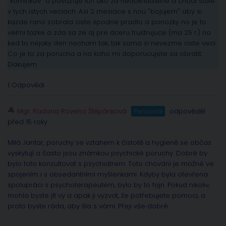
"kominkov" a povazuje ich ako za nedoknutitelne a chodi stale
v tych istych veciach. Asi 2 mesiace s nou "bojujem" aby si
kazde rano zobrala ciste spodne pradlo a ponozky no je to
velmi tazke a zda sa ze aj pre dceru frustrujuce (ma 25 r.) no
ked to nejaky den necham tak, tak sama si nevezme ciste veci.
Co je to za porucha a na koho mi doporucujete sa obratit.
Dakujem
1 Odpovědi
Mgr. Radana Rovena Štěpánková
Personál
odpověděl
před 15 roky
Milá Jantar, poruchy se vztahem k čistotě a hygieně se občas
vyskytují a často jsou známkou psychické poruchy. Dobré by
bylo toto konzultovat s psychiatrem. Toto chování je možné ve
spojením i s obsedantními myšlenkami. Kdyby byla otevřena
spolupráci s psychoterapeutem, bylo by to fajn. Pokud nikoliv,
mohla byste jít vy a apak ji vyzvat, že potřebujete pomoci, a
proto byste ráda, aby šla s vámi. Přeji vše dobré.