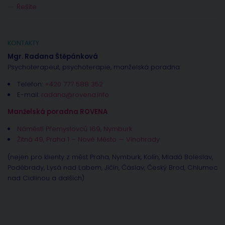
Řešíte
KONTAKTY
Mgr. Radana Štěpánková
Psychoterapeut, psychoterapie, manželská poradna
Telefon:
+420 777 588 352
E-mail:
radana@rovena.info
Manželská poradna ROVENA
Náměstí Přemyslovců 169, Nymburk
Žitná 49, Praha 1 – Nové Město — Vinohrady
(nejen pro klienty z měst Praha, Nymburk, Kolín, Mladá Boleslav,
Poděbrady, Lysá nad Labem, Jíčín, Čáslav, Český Brod, Chlumec
nad Cidlinou a dalších)