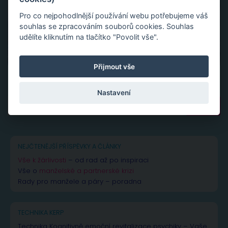
Pro co nejpohodlnější používání webu potřebujeme váš
souhlas se zpracováním souborů cookies. Souhlas
udělíte kliknutím na tlačítko "Povolit vše".
Přijmout vše
Nastavení
Vyhledávání
NEJČTENĚJŠÍ PŘÍSPĚVKY A ČLÁNKY
Vše k žárlivosti
– od rad až po inspiraci
Vše o
manželské a partnerské krizi
Rady pro manžele a páry – poradna
TECHNIKA KERP
Technika Kognitivně emoční revitalizace psychiky – Vaše