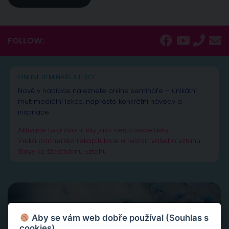
FOLLOW:
ONLINE SEMINÁŘE A LEKCE
Nově v nabídce naleznete online semináře – unikátní
multimediální lekce, naprosto konkrétní návody a
inspirace.
Aktivace tvojí životní síly jako cesta sebelásky
Velká partnerská rekapitulace a restart vašeho vztahu
Slovy ke šťastnému vztahu
Aby se vám web dobře používal (Souhlas s
cookies)