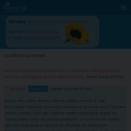
Skip to content
Poradny
:
Praha
,
Nymburk
,
online poradna
Telefon:
+420 777 588 352
E-mail:
radana@rovena.info
STARŠÍ DOTAZ #2056
Psychoterapeutická, partnerská i manželská online poradna
zdarma
›
Kategorie dotazu: Starší dotazy
›
Starší dotaz #2056
anonym
Personál
zeptal se před 15 roky
Dobry den, Mam dceru u ktorej u dlhsi cas asi 2 roky
pozorujem zvlastne chovanie, nechce si spinave veci ( spodne
pradlo, svetre, ryfle atd. vlastne vsetko oblecenie davat do
"spolocneho kosa na spinavu bielizen" a co je horsie vsetky
veci na oblecenie si uklada do skryniek do uhladnych