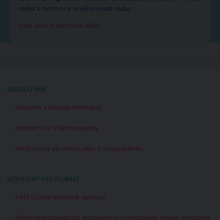
cesta k harmonii a výkonnosti duše.
Zjistit více o technice KERP
MÉDIA O MNĚ
Hostem v televizi Metropol
Hostem ve Všechnopárty
Rozhovory se mnou jako s terapeutem
MOHLO BY VÁS ZAJÍMAT
FAQ (často kladené dotazy)
Psychoterapeutická, partnerská i manželská online poradna