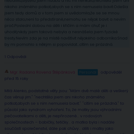
nebavila,slyšela jsem hudbu a nic mi neříkala,nechtěla jsem ani
nikoho známého potkat,abych se s ním nemusela bavit.Odešla
jsem tedy domů a v tom jsem si uvědomila,že se se mnou
něco stalo,není to předstírané,nemohu se nějak bavit a nevím
proč.Poslední dobou na děti i křičím a mám chuť je i
uhodit,nikdy jsem taková nebyla a nesnášela jsem fyzické
tresty.Nevím zda je na místě navštívit nějakého odborníka.Snad
by mi pomohlo s někým si popovídat…cítím se prázdná.
1 Odpovědi
Mgr. Radana Rovena Štěpánková
Personál
odpověděl
před 15 roky
MIlá Alenko, podstatné věty jsou: "Mám dvě malé děti a veškerý
čas věnuji jim." "nechtěla jsem ani nikoho známého
potkat,abych se s ním nemusela bavit." "cítím se prázdná." to
působí jako syndrom vyhoření. To, že matky jsou výhradními
pečovatelkami o děti, je nepřirozené… v rodových
společnostech – babičky, tetičky… a matka byla i nadále
součástí společenství, dále pak chůvy… děti i matky jako