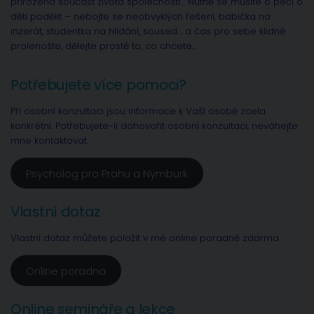
přirozená součást života společnosti… Nutně se musíte o péči o
děti podělit – nebojte se neobvyklých řešení, babička na
inzerát, studentka na hlídání, soused… a čas pro sebe klidně
prolenošte, dělejte prostě to, co chcete…
Potřebujete více pomoci?
Při osobní konzultaci jsou informace k Vaší osobě zcela
konkrétní. Potřebujete-li dohovořit osobní konzultaci, neváhejte
mne kontaktovat.
Psycholog pro Prahu a Nymburk
Vlastní dotaz
Vlastní dotaz můžete položit v mé online poradně zdarma.
Online poradna
Online semináře a lekce