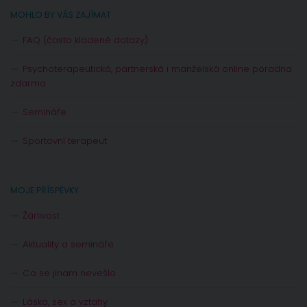
MOHLO BY VÁS ZAJÍMAT
FAQ (často kladené dotazy)
Psychoterapeutická, partnerská i manželská online poradna
zdarma
Semináře
Sportovní terapeut
MOJE PŘÍSPĚVKY
Žárlivost
Aktuality a semináře
Co se jinam nevešlo
Láska, sex a vztahy