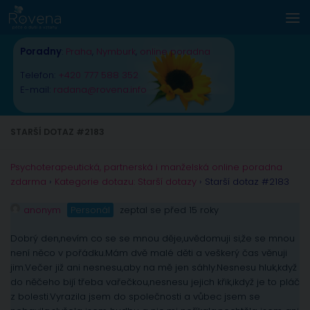
Skip to content
Poradny
:
Praha
,
Nymburk
,
online poradna
Telefon:
+420 777 588 352
E-mail:
radana@rovena.info
STARŠÍ DOTAZ #2183
Psychoterapeutická, partnerská i manželská online poradna
zdarma
›
Kategorie dotazu: Starší dotazy
›
Starší dotaz #2183
anonym
Personál
zeptal se před 15 roky
Dobrý den,nevím co se se mnou děje,uvědomuji si,že se mnou
není něco v pořádku.Mám dvě malé děti a veškerý čas věnuji
jim.Večer již ani nesnesu,aby na mě jen sáhly.Nesnesu hluk,když
do něčeho bijí třeba vařečkou,nesnesu jejich křik,ikdyž je to pláč
z bolesti.Vyrazila jsem do společnosti a vůbec jsem se