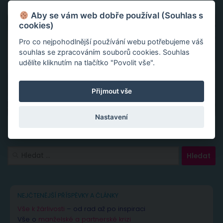
Aby se vám web dobře používal (Souhlas s
cookies)
Pro co nejpohodlnější používání webu potřebujeme váš
souhlas se zpracováním souborů cookies. Souhlas
udělíte kliknutím na tlačítko "Povolit vše".
Přijmout vše
Nastavení
Vyhledávání
NEJČTENĚJŠÍ PŘÍSPĚVKY A ČLÁNKY
Vše k žárlivosti
– od rad až po inspiraci
Vše o
manželské a partnerské krizi