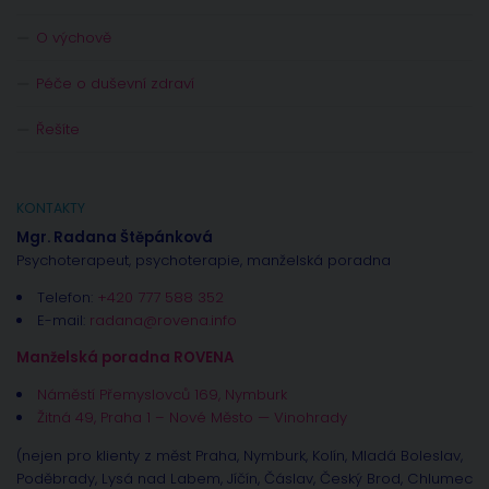
O výchově
Péče o duševní zdraví
Řešíte
KONTAKTY
Mgr. Radana Štěpánková
Psychoterapeut, psychoterapie, manželská poradna
Telefon:
+420 777 588 352
E-mail:
radana@rovena.info
Manželská poradna ROVENA
Náměstí Přemyslovců 169, Nymburk
Žitná 49, Praha 1 – Nové Město — Vinohrady
(nejen pro klienty z měst Praha, Nymburk, Kolín, Mladá Boleslav,
Poděbrady, Lysá nad Labem, Jíčín, Čáslav, Český Brod, Chlumec