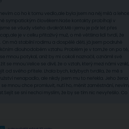
ky
nevím co ho k tomu vedlo,ale byla jsem na něj milá a lehc
m mě sympatickým člověkem.Naše kontakty probíhají v
jsme se všudy všeho dvakrát.Mě i jemu je pár let přes
ap,ale je v celku přitaživý muž, o mě většina lidí tvrdí, že
e. On má stabilní rodimu a dospělé děti, já jsem podruhé
unkčním dlouhodobém vztahu. Problém je v tom,že on po té,
se mnou potykal, aniž by mi cokoli naznačil, oznámil své
t se mnou.Velice se divil, že o vztah, který mezi námi vznikl,
t od svého přítele. Lhala bych, kdybych tvrdila, že mě s
užství nenapadlo, ale nikdy jsem mu to neřekla. Jeho žena
i se mnou chce promluvit, nutí ho, měnit zaměstnání, nevím
.Sejít se sní nechci myslím, že by se tím nic nevyřešilo. Co
ál
odpověděl před 19 roky