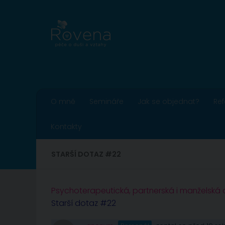
Skip to content
O mně
Semináře
Jak se objednat?
Re
Kontakty
STARŠÍ DOTAZ #22
Psychoterapeutická, partnerská i manželská
Starší dotaz #22