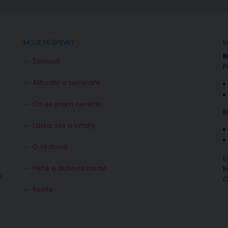
MOJE PŘÍSPĚVKY
K
M
Žárlivost
P
Aktuality a semináře
Co se jinam nevešlo
M
Láska, sex a vztahy
O výchově
(
Péče o duševní zdraví
B
e
Č
Řešíte