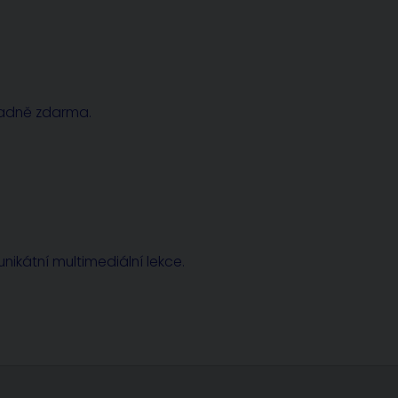
radně zdarma.
nikátní multimediální lekce.