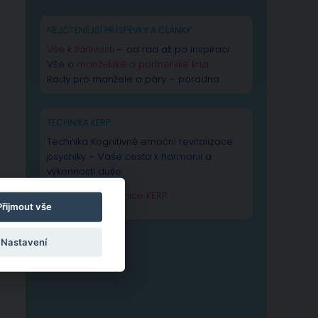
NEJČTENĚJŠÍ PŘÍSPĚVKY A ČLÁNKY
Vše k žárlivosti
– od rad až po inspiraci
Vše o
manželské a partnerské krizi
Rady pro manžele a páry – poradna
TECHNIKA KERP
Technika Kognitivně emoční revitalizace
psychiky – Vaše cesta k harmonii a
výkonnosti duše.
Zjistit více o technice KERP
Přijmout vše
Nastavení