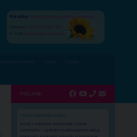
Poradny
:
Praha
,
Nymburk
,
online poradna
Telefon:
+420 777 588 352
E-mail:
radana@rovena.info
 poradna online
Ceník
Články
FOLLOW:
ONLINE SEMINÁŘE A LEKCE
Nově v nabídce naleznete online
semináře – unikátní multimediální lekce,
naprosto konkrétní návody a inspirace.