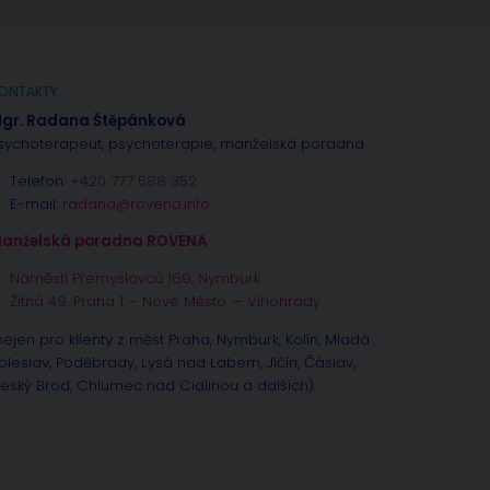
ONTAKTY
gr. Radana Štěpánková
sychoterapeut, psychoterapie, manželská poradna
Telefon:
+420 777 588 352
E-mail:
radana@rovena.info
anželská poradna ROVENA
Náměstí Přemyslovců 169, Nymburk
Žitná 49, Praha 1 – Nové Město — Vinohrady
nejen pro klienty z měst Praha, Nymburk, Kolín, Mladá
oleslav, Poděbrady, Lysá nad Labem, Jíčín, Čáslav,
eský Brod, Chlumec nad Cidlinou a dalších)