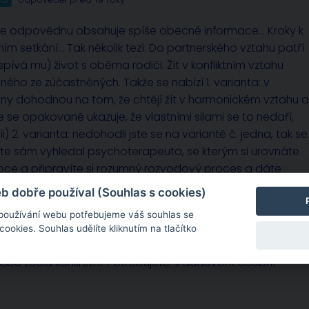
krze odpovědnu obsahuje spíše obecné informace… Kroky k
ím setkání… Tak několik tezí: Do partnerského vztahu patří
spívá mu) život s oběma rodiči. Žít v konfliktním vztahu
ho ze zúčastněných. Takže se nabízí 1. varianta: v
any dohodnou na tom, že chtějí žít v harmonickém vztahu a
e se opakovaně ukazuje, že vlastními silami se to nedaří,
2. varianta: nedohodli jste se na variantě č. jedna, tak se
yste sám vyhledal psychoterapeuta, se kterým si urovnáte
emoce a připravíte si rozumný rozvodový proces a dáte
 dobře používal (Souhlas s cookies)
 používání webu potřebujeme váš souhlas se
okies. Souhlas udělíte kliknutím na tlačítko
sobě zcela konkrétní. Potřebujete-li dohovořit osobní