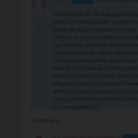
anonym
Personál
zeptal se před 19 ro
Zamiloval se do mě kolega z práce,
jsem s ním flirtovala jako s každý
0
podstatě pouze telefonicky a viděli 
čtyřicet on má jistý vzhledový handic
vypadám líp, než mi ve skutečnoti j
rozvedená, ale žiju také v celkem f
co mě podruhé potkal, a po roce si 
ženě, že od ní odejde, protože chce ží
nechci víc bojovat a nehodlám odejí
ním jisté eroticky zaměřené dobrodr
dělá scény vzkazuje mi po něm, že s
co si o tom mám myslet, ani co dělat
si o tom myslíte vy?
1 Odpovědi
Mgr. Radana Rovena Štěpánková
Person