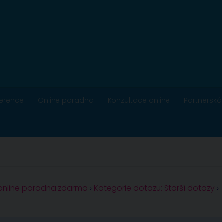
ference
Online poradna
Konzultace online
Partnerská
 online poradna zdarma
›
Kategorie dotazu: Starší dotazy
›