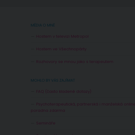
MÉDIA O MNĚ
Hostem v televizi Metropol
Hostem ve Všechnopárty
Rozhovory se mnou jako s terapeutem
MOHLO BY VÁS ZAJÍMAT
FAQ (často kladené dotazy)
Psychoterapeutická, partnerská i manželská onlin
poradna zdarma
Semináře