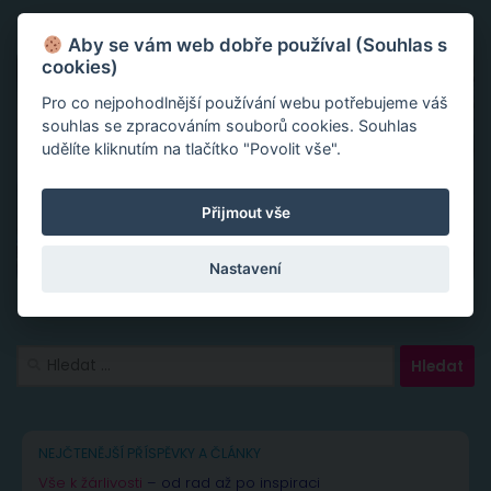
Aby se vám web dobře používal (Souhlas s
cookies)
Pro co nejpohodlnější používání webu potřebujeme váš
souhlas se zpracováním souborů cookies. Souhlas
udělíte kliknutím na tlačítko "Povolit vše".
Přijmout vše
Nastavení
Vyhledávání
NEJČTENĚJŠÍ PŘÍSPĚVKY A ČLÁNKY
Vše k žárlivosti
– od rad až po inspiraci