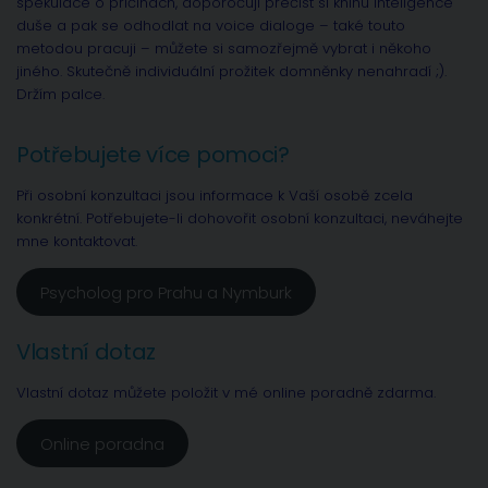
spekulace o příčinách, doporočuji přečíst si knihu Inteligence
duše a pak se odhodlat na voice dialoge – také touto
metodou pracuji – můžete si samozřejmě vybrat i někoho
jiného. Skutečně individuální prožitek domněnky nenahradí ;).
Držím palce.
Potřebujete více pomoci?
Při osobní konzultaci jsou informace k Vaší osobě zcela
konkrétní. Potřebujete-li dohovořit osobní konzultaci, neváhejte
mne kontaktovat.
Psycholog pro Prahu a Nymburk
Vlastní dotaz
Vlastní dotaz můžete položit v mé online poradně zdarma.
Online poradna