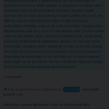
okamžitě začnu pěnit a skřípat zuby, jak si představuju, co
všechno bych tomu dítěti udělala. Ty představy mi dělají skoro
až fyzicky dobře. Kdybych někdy do rukou dostala nějaké
mimino, vím na 100%, že bych mu musela ublížit. Týká se to jen
dětí do cca. 2-3 let, od tohoto věku mi děti přestávají
vadit.Vůbec nechápu, kde se ve mně tohle bere. Hledala jsem
nějaké příčiny, ale nic z toho na mě nesedí, např. já sama jsem
měla hezké dětství, nikdo mě netýral, nešikanoval… Podle testů
jsem prý nadprůměrně inteligentní, studuju na UK, mám dost
kamarádů, v kolektivu jsem oblíbená, s rodiči vycházím dobře.
Jen tohle mi vrtá hlavou. K psychologovi nechci, nedovedu si
představit, že bych někomu do očí řekla to, co jsem napsala
tady, bojím se, že by mě asi rovnou zavřeli do blázince. Nevíte,
čím by to mohlo být nebo jak se toho zbavit?
1 Odpovědi
Mgr. Radana Rovena Štěpánková
Personál
odpověděl
před 15 roky
Milá Kruel, ocenuji upřímnost i chut se toho zbavit. Než