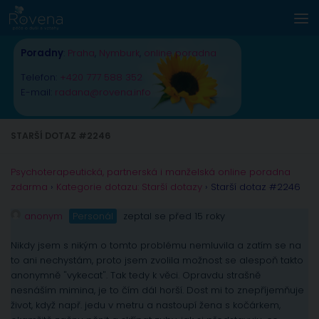
Skip to content
Poradny
:
Praha
,
Nymburk
,
online poradna
Telefon:
+420 777 588 352
E-mail:
radana@rovena.info
STARŠÍ DOTAZ #2246
Psychoterapeutická, partnerská i manželská online poradna
zdarma
›
Kategorie dotazu: Starší dotazy
›
Starší dotaz #2246
anonym
Personál
zeptal se před 15 roky
Nikdy jsem s nikým o tomto problému nemluvila a zatím se na
to ani nechystám, proto jsem zvolila možnost se alespoň takto
anonymně "vykecat". Tak tedy k věci. Opravdu strašně
nesnáším mimina, je to čím dál horší. Dost mi to znepříjemňuje
život, když např. jedu v metru a nastoupí žena s kočárkem,