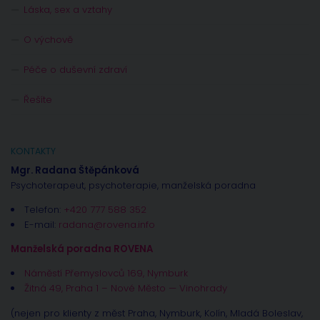
Láska, sex a vztahy
O výchově
Péče o duševní zdraví
Řešíte
KONTAKTY
Mgr. Radana Štěpánková
Psychoterapeut, psychoterapie, manželská poradna
Telefon:
+420 777 588 352
E-mail:
radana@rovena.info
Manželská poradna ROVENA
Náměstí Přemyslovců 169, Nymburk
Žitná 49, Praha 1 – Nové Město — Vinohrady
(nejen pro klienty z měst Praha, Nymburk, Kolín, Mladá Boleslav,