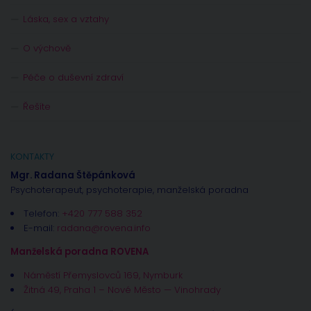
Láska, sex a vztahy
O výchově
Péče o duševní zdraví
Řešíte
KONTAKTY
Mgr. Radana Štěpánková
Psychoterapeut, psychoterapie, manželská poradna
Telefon:
+420 777 588 352
E-mail:
radana@rovena.info
Manželská poradna ROVENA
Náměstí Přemyslovců 169, Nymburk
Žitná 49, Praha 1 – Nové Město — Vinohrady