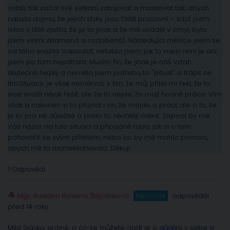
volali, tak začal své setkání zatajovat a maskovat tak, abych
nabyla dojmu, že jejich styky jsou čistě pracovní – když jsem
letos v létě zjistila, že je to jinak a že mě uváděl v omyl, byla
jsem velmi zklamaná a rozlobená). Následující měsíce jsem se
od toho snažila odpoutat, netušila jsem, jak to mezi nimi je ani
jsem po tom nepátrala. Musím říc, že jinak je náš vztah
skutečně hezký a neměla jsem potřebu to "pitvat" a trápit se
tím.Situace je však neměnná, s tím, že můj přítel mi řekl, že to
sice snažil nějak řešit, ale že to nejde, že mají hodně práce. Vím
však a nakonec si to přiznal i on, že mejde o práci, ale o to, že
je to pro ně důležité a proto to něchtějí měnit. Zajímal by mě
Váš názor na tuto situaci a případně rada, jak si o tom
pohovořit se svým přítelem, nebo co by mě mohlo pomoci,
abych mě to nezneklidńovalo. Děkuji.
1 Odpovědi
Mgr. Radana Rovena Štěpánková
Personál
odpověděl
před 14 roky
Milá Slávko, jediné, o co se můžete opřít je o důvěru v sebe a