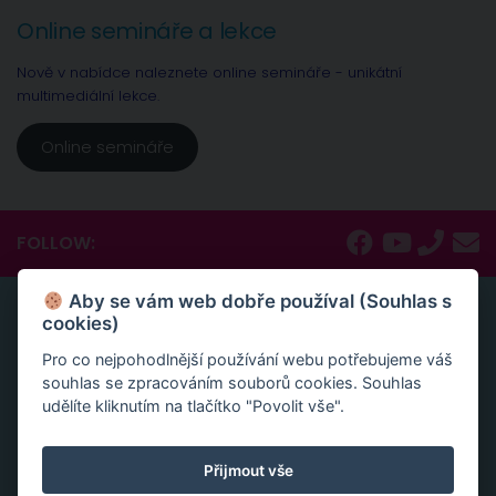
Online semináře a lekce
Nově v nabídce naleznete online semináře - unikátní
multimediální lekce.
Online semináře
FOLLOW:
Aby se vám web dobře používal (Souhlas s
ONLINE SEMINÁŘE A LEKCE
cookies)
Nově v nabídce naleznete online semináře – unikátní
Pro co nejpohodlnější používání webu potřebujeme váš
multimediální lekce, naprosto konkrétní návody a
souhlas se zpracováním souborů cookies. Souhlas
inspirace.
udělíte kliknutím na tlačítko "Povolit vše".
Aktivace tvojí životní síly jako cesta sebelásky
Velká partnerská rekapitulace a restart vašeho vztahu
Přijmout vše
Slovy ke šťastnému vztahu