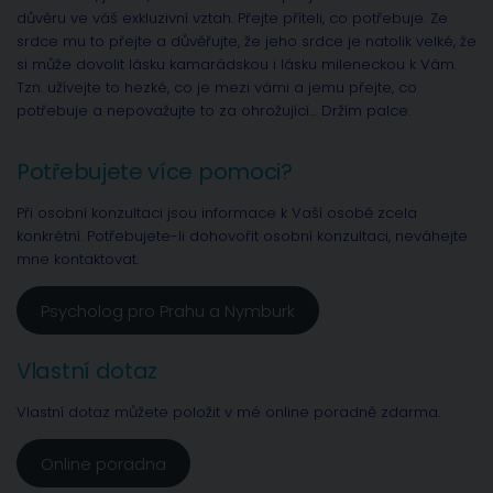
důvěru ve váš exkluzivní vztah. Přejte příteli, co potřebuje. Ze
srdce mu to přejte a důvěřujte, že jeho srdce je natolik velké, že
si může dovolit lásku kamarádskou i lásku mileneckou k Vám.
Tzn. užívejte to hezké, co je mezi vámi a jemu přejte, co
potřebuje a nepovažujte to za ohrožující… Držím palce.
Potřebujete více pomoci?
Při osobní konzultaci jsou informace k Vaší osobě zcela
konkrétní. Potřebujete-li dohovořit osobní konzultaci, neváhejte
mne kontaktovat.
Psycholog pro Prahu a Nymburk
Vlastní dotaz
Vlastní dotaz můžete položit v mé online poradně zdarma.
Online poradna