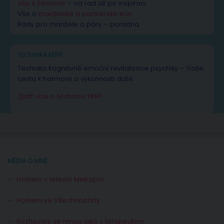
Vše k žárlivosti
– od rad až po inspiraci
Vše o
manželské a partnerské krizi
Rady pro manžele a páry – poradna
TECHNIKA KERP
Technika Kognitivně emoční revitalizace psychiky – Vaše
cesta k harmonii a výkonnosti duše.
Zjistit více o technice KERP
MÉDIA O MNĚ
Hostem v televizi Metropol
Hostem ve Všechnopárty
Rozhovory se mnou jako s terapeutem