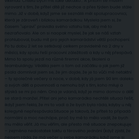
víkendu. Chtěla bych mít také děťátko… A přitom se musím
vyrovant s tím, že přítel dítě již nechce a přes týden bude stále
mimo. Již v době, když jsme se seználili měl spolupracovnici,
která je zároveň i blízkou kamarádkou. Myslela jsem si, že
časem "upraví" pravidla svého vztahu tak, aby mě to
nezraňovalo. Ale on si naopak myslel, že jak se náš vztah
prohluboval, budu mít pro jejich kamarádství větší pochopení.
Po tu dobu 2 let se setkávají celkem pravidelně na 2 dny v
měsíci, kdy spolu řeší pracovní záležitosti a kdy u něj přespává.
Mimo to spolu jezdí na různé firemní akce, školení a
teambuldingy. Věděla jsem o tom od začátku a jak jsem již
psala domníval jsem se, že jim dojde, že je to vůči mě netaktní
– ty společné večery a noce, v době, kdy já jsem 90 km daleko
a svých dětí a povinností a nemohu být s tím, koho miluji a
stýská se mi po něm. Ona je vdaná, když je mimo domov o dětí
se stará manžel…Přitel ani jeho kamarádka nechtěli situaci řešit,
ikdyž jsem řekla, že mi to vadí a že bych byla ráda, kdyby u něj
kolegyně nepřespávala.Situace je taková, že příteli to připadá
normální a moc nechápe, proč by mě to mělo vadit, že bych
mu měla věřit. Já mu věřím, ale přesto mě situace znepokujuje
– zejména nedostatek taktu a férového jednání (když zjistil, že
nejsem ráda, že má večer u sebe kamarádku, když jsme si