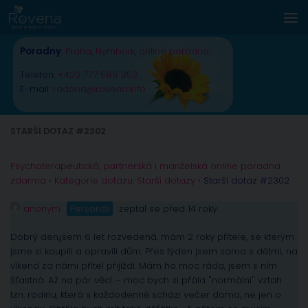
Skip to content
Poradny
:
Praha
,
Nymburk
,
online poradna
Telefon:
+420 777 588 352
E-mail:
radana@rovena.info
STARŠÍ DOTAZ #2302
Psychoterapeutická, partnerská i manželská online poradna
zdarma
›
Kategorie dotazu: Starší dotazy
›
Starší dotaz #2302
anonym
Personál
zeptal se před 14 roky
Dobrý den,jsem 6 let rozvedená, mám 2 roky přítele, se kterým
jsme si koupili a opravili dům. Přes týden jsem sama s dětmi, na
víkend za námi přítel přijíždí. Mám ho moc ráda, jsem s ním
šťastná. Až na pár věcí – moc bych si přála "normální" vztah
tzn. rodinu, která s každodenně schází večer doma, ne jen o