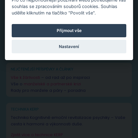
souhlas se zpracováním souborů cookies. Souhlas
udělíte kliknutím na tlačítko "Povolit vše".
Přijmout vše
Vyhledávání
Nastavení
NEJČTENĚJŠÍ PŘÍSPĚVKY A ČLÁNKY
Vše k žárlivosti
– od rad až po inspiraci
Vše o
manželské a partnerské krizi
Rady pro manžele a páry – poradna
TECHNIKA KERP
Technika Kognitivně emoční revitalizace psychiky – Vaše
cesta k harmonii a výkonnosti duše.
Zjistit více o technice KERP