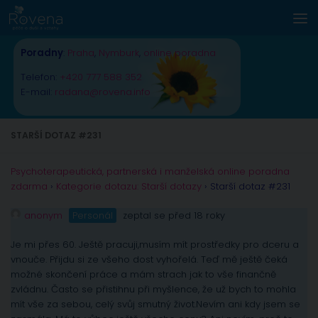
Skip to content
Poradny
:
Praha
,
Nymburk
,
online poradna
Telefon:
+420 777 588 352
E-mail:
radana@rovena.info
STARŠÍ DOTAZ #231
Psychoterapeutická, partnerská i manželská online poradna
zdarma
›
Kategorie dotazu: Starší dotazy
›
Starší dotaz #231
anonym
Personál
zeptal se před 18 roky
Je mi přes 60. Ještě pracuji,musím mít prostředky pro dceru a
vnouče. Přijdu si ze všeho dost vyhořelá. Teď mě ještě čeká
možné skončení práce a mám strach jak to vše finančně
zvládnu. Často se přistihnu při myšlence, že už bych to mohla
mít vše za sebou, celý svůj smutný život.Nevím ani kdy jsem se