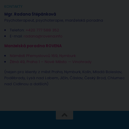
KONTAKTY
Mgr. Radana Štěpánková
Psychoterapeut, psychoterapie, manželská poradna
Telefon:
+420 777 588 352
E-mail:
radana@rovena.info
Manželská poradna ROVENA
Náměstí Přemyslovců 169, Nymburk
Žitná 49, Praha 1 – Nové Město — Vinohrady
(nejen pro klienty z měst Praha, Nymburk, Kolín, Mladá Boleslav,
Poděbrady, Lysá nad Labem, Jíčín, Čáslav, Český Brod, Chlumec
nad Cidlinou a dalších)