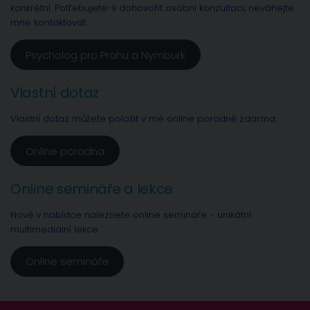
konkrétní. Potřebujete-li dohovořit osobní konzultaci, neváhejte
mne kontaktovat.
Psycholog pro Prahu a Nymburk
Vlastní dotaz
Vlastní dotaz můžete položit v mé online poradně zdarma.
Online poradna
Online semináře a lekce
Nově v nabídce naleznete online semináře - unikátní
multimediální lekce.
Online semináře