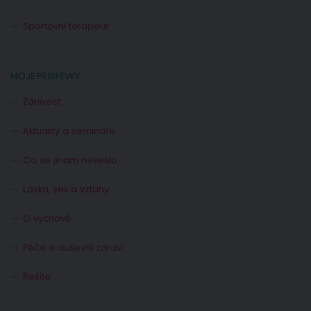
Sportovní terapeut
MOJE PŘÍSPĚVKY
Žárlivost
Aktuality a semináře
Co se jinam nevešlo
Láska, sex a vztahy
O výchově
Péče o duševní zdraví
Řešíte