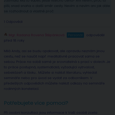
zasmála. Má to vůbec ještě všecho cenu? Ani nevím, proč to
píši, snad snaha o další směr cesty. Nevím a nevím ani jak dále
se rozhodnout a vlastně proč
1 Odpovědi
Mgr. Radana Rovena Štěpánková
Personál
odpověděl
před 18 roky
Milá Andy, asi se budu opakovat, ale opravdu neznám jinou
cestu, než se naučit např. meditativně pracovat sama se
sebou. Práce na sobě samé je srovnatelná s prací v dolech. Je
to práce postupná, systematická, vyžadující vytrvalost,
sebekázeň a lásku… Můžete si nalézt literaturu, vyhledat
semináře nebo pro úvod se vydat za odborníkem. V
předešlých odpovědích můžete nalézt odkazy na semináře
rodinných konstelací.
Potřebujete více pomoci?
Při osobní konzultaci jsou informace k Vaší osobě zcela