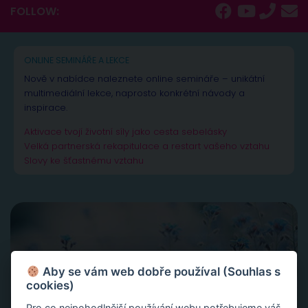
FOLLOW:
ONLINE SEMINÁŘE A LEKCE
Nově v nabídce naleznete online semináře – unikátní
multimediální lekce, naprosto konkrétní návody a
inspirace.
Aktivace tvojí životní síly jako cesta sebelásky
Velká partnerská rekapitulace a restart vašeho vztahu
Slovy ke šťastnému vztahu
Aby se vám web dobře používal (Souhlas s
cookies)
Pro co nejpohodlnější používání webu potřebujeme váš