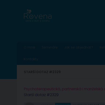
Skip to content
O mně
Semináře
Jak se objednat?
Re
Kontakty
STARŠÍ DOTAZ #2329
Psychoterapeutická, partnerská i manželská
Starší dotaz #2329