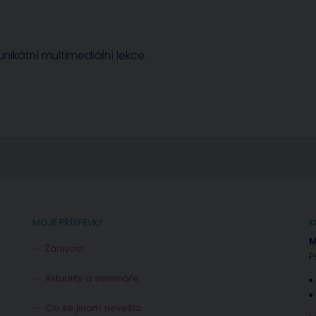
nikátní multimediální lekce.
MOJE PŘÍSPĚVKY
K
M
Žárlivost
P
Aktuality a semináře
Co se jinam nevešlo