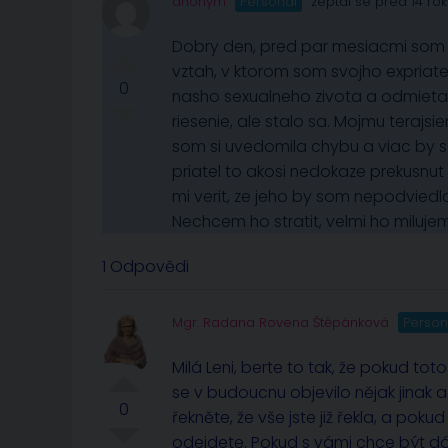
anonym
Personál
zeptal se před 14 rok
Dobry den, pred par mesiacmi som sa
vztah, v ktorom som svojho expriate
0
nasho sexualneho zivota a odmieta
riesenie, ale stalo sa. Mojmu terajsi
som si uvedomila chybu a viac by s
priatel to akosi nedokaze prekusnut
mi verit, ze jeho by som nepodviedl
Nechcem ho stratit, velmi ho miluj
1 Odpovědi
Mgr. Radana Rovena Štěpánková
Person
Milá Leni, berte to tak, že pokud to
se v budoucnu objevilo nějak jinak 
0
řekněte, že vše jste již řekla, a poku
odejdete. Pokud s vámi chce být dá