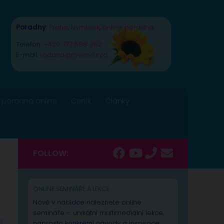
Poradny
:
Praha
,
Nymburk
,
online poradna
Telefon:
+420 777 588 352
E-mail:
radana@rovena.info
 poradna online
Ceník
Články
FOLLOW:
ONLINE SEMINÁŘE A LEKCE
Nově v nabídce naleznete online
semináře – unikátní multimediální lekce,
naprosto konkrétní návody a inspirace.