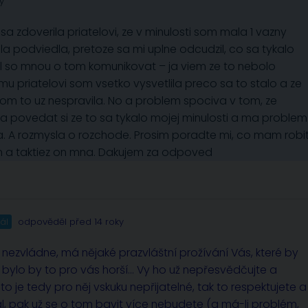
y
 zdoverila priatelovi, ze v minulosti som mala 1 vazny
la podviedla, pretoze sa mi uplne odcudzil, co sa tykalo
l so mnou o tom komunikovat – ja viem ze to nebolo
emu priatelovi som vsetko vysvetlila preco sa to stalo a ze
om to uz nespravila. No a problem spociva v tom, ze
 a povedat si ze to sa tykalo mojej minulosti a ma problem
a. A rozmysla o rozchode. Prosim poradte mi, co mam robit
em a taktiez on mna. Dakujem za odpoved
ál
odpověděl před 14 roky
to nezvládne, má nějaké prazvláštní prožívání Vás, které by
a bylo by to pro vás horší… Vy ho už nepřesvědčujte a
d to je tedy pro něj vskuku nepřijatelné, tak to respektujete a
l, pak už se o tom bavit více nebudete (a má-li problém,