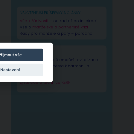
NEJČTENĚJŠÍ PŘÍSPĚVKY A ČLÁNKY
Vše k žárlivosti
– od rad až po inspiraci
Vše o
manželské a partnerské krizi
Rady pro manžele a páry – poradna
TECHNIKA KERP
Přijmout vše
Technika Kognitivně emoční revitalizace
psychiky – Vaše cesta k harmonii a
Nastavení
výkonnosti duše.
Zjistit více o technice KERP