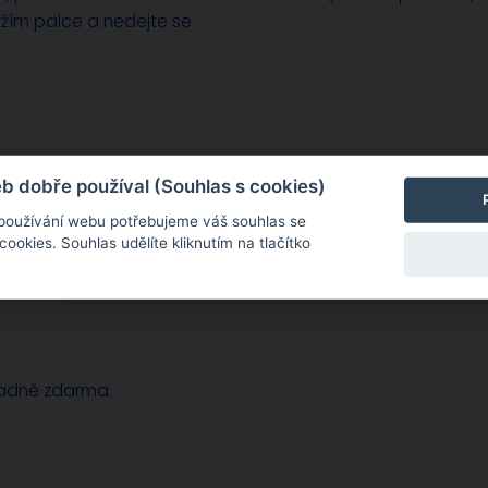
žím palce a nedejte se.
sobě zcela konkrétní. Potřebujete-li dohovořit osobní
 dobře používal (Souhlas s cookies)
 používání webu potřebujeme váš souhlas se
okies. Souhlas udělíte kliknutím na tlačítko
radně zdarma.