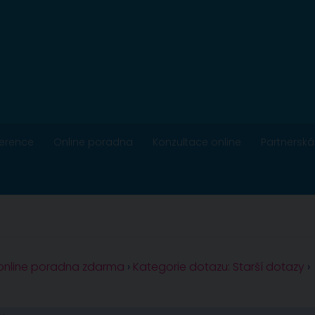
ference
Online poradna
Konzultace online
Partnerská
 online poradna zdarma
›
Kategorie dotazu: Starší dotazy
›