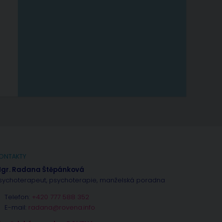
ONTAKTY
gr. Radana Štěpánková
sychoterapeut, psychoterapie, manželská poradna
Telefon:
+420 777 588 352
E-mail:
radana@rovena.info