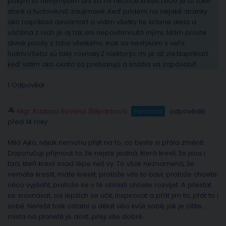
pokým to nevymyslím ani sa mi nechce kresliť.Lebo je to také
staré a tuctové,nič zaujímavé. Keď prídem na nejaké stránky
ako napríklad deviantart a vidím všetky tie krásne diela a
väčšina z nich je aj tak ani nepovšimnutá inými…Mám proste
divné pocity z toho všetkého. Inak sa nestýkam s veľa
ľudmi.Všetci sú taký rovnaký.Z niektorýc mi je až zle.Napríklad
keď vidím ako okato sa pretvarujú a snažia sa zapôsobiť.
1 Odpovědi
Mgr. Radana Rovena Štěpánková
Personál
odpověděl
před 14 roky
Milá Ajko, nějak nemohu přijít na to, co byste si přála změnit.
Doporučuji přijmout to, že nejste jediná, která kreslí, že jsou i
tací, kteří kreslí snad lépe než vy. To však neznamená, že
nemáte kreslit, máte kreslit, protože vás to baví, protože chcete
něco vyjádřit, protože se v té oblasti chcete rozvíjet. A přestat
se srovnávat, od lepších se učit, inspirovat a přát jim to, přát to i
sobě. Neřešit tolik ostatní a dělat věci kvůli sobě, jak je cítíte…
místa na planetě je dost…přeji vše dobré.