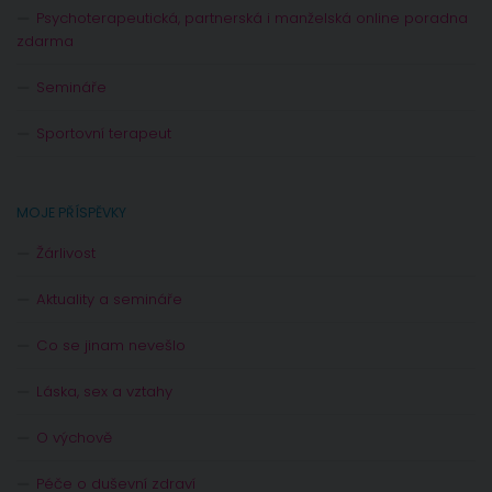
Psychoterapeutická, partnerská i manželská online poradna
zdarma
Semináře
Sportovní terapeut
MOJE PŘÍSPĚVKY
Žárlivost
Aktuality a semináře
Co se jinam nevešlo
Láska, sex a vztahy
O výchově
Péče o duševní zdraví