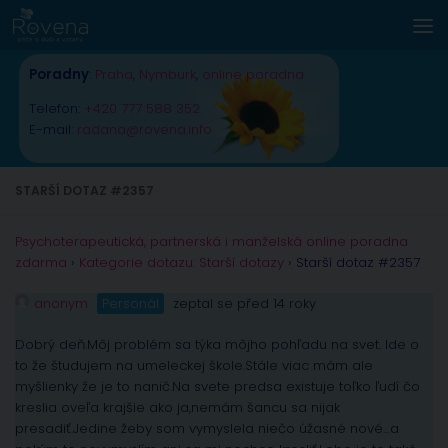
Skip to content
Poradny
:
Praha
,
Nymburk
,
online poradna
Telefon:
+420 777 588 352
E-mail:
radana@rovena.info
STARŠÍ DOTAZ #2357
Psychoterapeutická, partnerská i manželská online poradna
zdarma
›
Kategorie dotazu: Starší dotazy
›
Starší dotaz #2357
anonym
Personál
zeptal se před 14 roky
Dobrý deň.Môj problém sa týka môjho pohľadu na svet. Ide o
to že študujem na umeleckej škole.Stále viac mám ale
myšlienky že je to nanič.Na svete predsa existuje toľko ľudí čo
kreslia oveľa krajšie ako ja,nemám šancu sa nijak
presadiť.Jedine žeby som vymyslela niečo úžasné nové…a