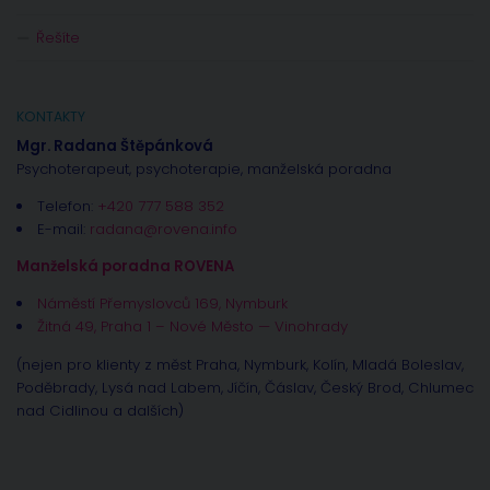
Řešíte
KONTAKTY
Mgr. Radana Štěpánková
Psychoterapeut, psychoterapie, manželská poradna
Telefon:
+420 777 588 352
E-mail:
radana@rovena.info
Manželská poradna ROVENA
Náměstí Přemyslovců 169, Nymburk
Žitná 49, Praha 1 – Nové Město — Vinohrady
(nejen pro klienty z měst Praha, Nymburk, Kolín, Mladá Boleslav,
Poděbrady, Lysá nad Labem, Jíčín, Čáslav, Český Brod, Chlumec
nad Cidlinou a dalších)