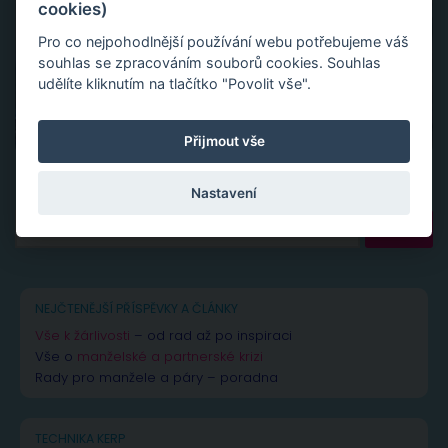
cookies)
Pro co nejpohodlnější používání webu potřebujeme váš
souhlas se zpracováním souborů cookies. Souhlas
udělíte kliknutím na tlačítko "Povolit vše".
Přijmout vše
Nastavení
Vyhledávání
NEJČTENĚJŠÍ PŘÍSPĚVKY A ČLÁNKY
Vše k žárlivosti
– od rad až po inspiraci
Vše o
manželské a partnerské krizi
Rady pro manžele a páry – poradna
TECHNIKA KERP