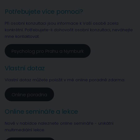
Potřebujete více pomoci?
Při osobní konzultaci jsou informace k Vaší osobě zcela
konkrétní. Potřebujete-li dohovořit osobní konzultaci, neváhejte
mne kontaktovat.
Psycholog pro Prahu a Nymburk
Vlastní dotaz
Vlastní dotaz můžete položit v mé online poradně zdarma.
Online poradna
Online semináře a lekce
Nově v nabídce naleznete online semináře - unikátní
multimediální lekce.