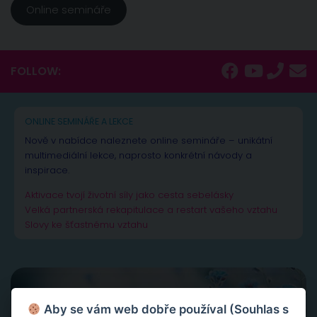
Online semináře
FOLLOW:
ONLINE SEMINÁŘE A LEKCE
Nově v nabídce naleznete online semináře – unikátní
multimediální lekce, naprosto konkrétní návody a
inspirace.
Aktivace tvojí životní síly jako cesta sebelásky
Velká partnerská rekapitulace a restart vašeho vztahu
Slovy ke šťastnému vztahu
Aby se vám web dobře používal (Souhlas s