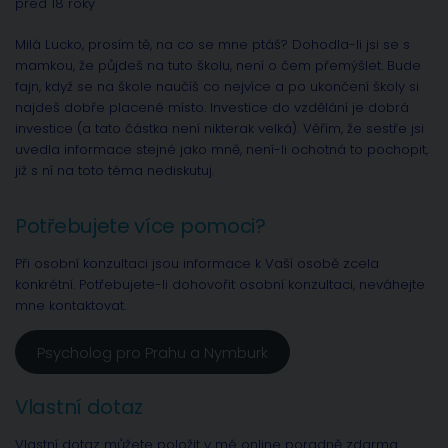
před 18 roky
Milá Lucko, prosím tě, na co se mne ptáš? Dohodla-li jsi se s
mamkou, že půjdeš na tuto školu, není o čem přemýšlet. Bude
fajn, když se na škole naučíš co nejvíce a po ukončení školy si
najdeš dobře placené místo. Investice do vzdělání je dobrá
investice (a tato částka není nikterak velká). Věřím, že sestře jsi
uvedla informace stejné jako mně, není-li ochotná to pochopit,
již s ní na toto téma nediskutuj.
Potřebujete více pomoci?
Při osobní konzultaci jsou informace k Vaší osobě zcela
konkrétní. Potřebujete-li dohovořit osobní konzultaci, neváhejte
mne kontaktovat.
Psycholog pro Prahu a Nymburk
Vlastní dotaz
Vlastní dotaz můžete položit v mé online poradně zdarma.