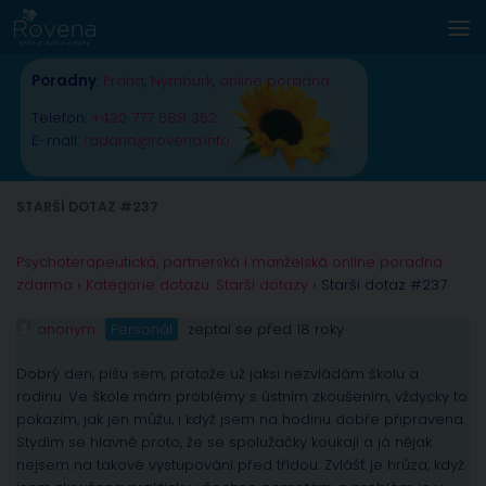
Skip to content
Poradny
:
Praha
,
Nymburk
,
online poradna
Telefon:
+420 777 588 352
E-mail:
radana@rovena.info
STARŠÍ DOTAZ #237
Psychoterapeutická, partnerská i manželská online poradna
zdarma
›
Kategorie dotazu: Starší dotazy
›
Starší dotaz #237
anonym
Personál
zeptal se před 18 roky
Dobrý den, píšu sem, protože už jaksi nezvládám školu a
rodinu. Ve škole mám problémy s ústním zkoušením, vždycky to
pokazím, jak jen můžu, i když jsem na hodinu dobře připravena.
Stydím se hlavně proto, že se spolužačky koukají a já nějak
nejsem na takové vystupování před třídou. Zvlášť je hrůza, když