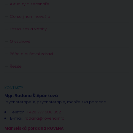
Aktuality a semináře
Co se jinam nevešlo
Láska, sex a vztahy
O výchově
Péče o duševní zdraví
Řešíte
KONTAKTY
Mgr. Radana Štěpánková
Psychoterapeut, psychoterapie, manželská poradna
Telefon:
+420 777 588 352
E-mail:
radana@rovena.info
Manželská poradna ROVENA