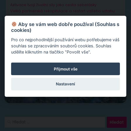
Aktivace tvojí životní síly jako cesta sebelásky
Velká partnerská rekapitulace a restart vašeho vztahu
Slovy ke šťastnému vztahu
Aby se vám web dobře používal (Souhlas s
cookies)
Pro co nejpohodlnější používání webu potřebujeme váš
souhlas se zpracováním souborů cookies. Souhlas
udělíte kliknutím na tlačítko "Povolit vše".
Přijmout vše
Nastavení
Vyhledávání