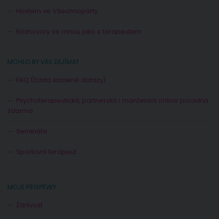
Hostem ve Všechnopárty
Rozhovory se mnou jako s terapeutem
MOHLO BY VÁS ZAJÍMAT
FAQ (často kladené dotazy)
Psychoterapeutická, partnerská i manželská online poradna
zdarma
Semináře
Sportovní terapeut
MOJE PŘÍSPĚVKY
Žárlivost