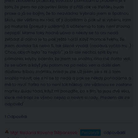
jsem zkoušena prakticky, všechno pomotám a problém je v
tom, že jsem na zdravotní škole a příští rok ve třeťáku bude
praxe a já se bojím, že to nezvládnu. Vybrala jsem si špatnou
školu, ale většina mi radí, ať ji dodělám a pak už si vyberu, kam
po maturitě (pokud ji udělám). S učitelema to taky není zrovna
nejlepší. Máme taky hodně učiva a někdy se to ani nedá
zvládat a doma je to pak ještě horší. Když mamce řeknu, že
jsem dostala 3,4 nebo 5, tak šíleně vyvádí (nadává, vyčítá mi, ..).
Chce, abych byla "ta nejlpší", já to ale nechci, spíš by mi
pomohlo, kdyby ocenila, že jsem se snažila, ona mě často vidí,
že se učím a když jdu potom na pc nebo ven a další den
dostanu blbou známku, hned je zle. Už jsem se s ní o tom
snažila mluvit, ale s ní se to nedá a pak se někdy pohádáme a
mě to mrzí. Taťka na to není tak háklivý, ale většinou se zastane
mamky. Budu ráda, když mi poradíte, co s tím, to jsou dvě věci,
které mě trápí ze všeho nejvíc a nevím si rady.. Předem dík za
odpověď
1 Odpovědi
Mgr. Radana Rovena Štěpánková
Personál
odpověděl