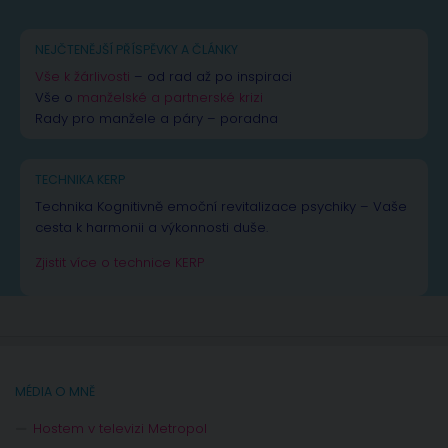
NEJČTENĚJŠÍ PŘÍSPĚVKY A ČLÁNKY
Vše k žárlivosti
– od rad až po inspiraci
Vše o
manželské a partnerské krizi
Rady pro manžele a páry – poradna
TECHNIKA KERP
Technika Kognitivně emoční revitalizace psychiky – Vaše
cesta k harmonii a výkonnosti duše.
Zjistit více o technice KERP
MÉDIA O MNĚ
Hostem v televizi Metropol