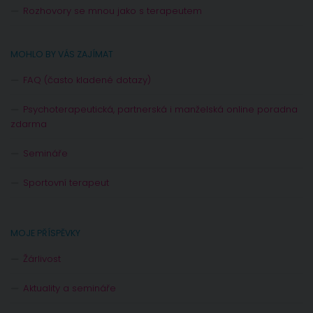
Rozhovory se mnou jako s terapeutem
MOHLO BY VÁS ZAJÍMAT
FAQ (často kladené dotazy)
Psychoterapeutická, partnerská i manželská online poradna
zdarma
Semináře
Sportovní terapeut
MOJE PŘÍSPĚVKY
Žárlivost
Aktuality a semináře