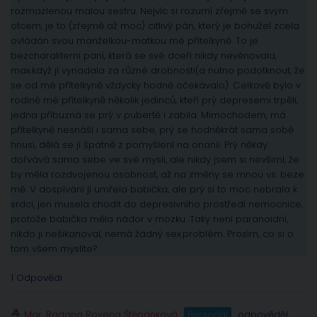
rozmazlenou malou sestru. Nejvíc si rozumí zřejmě se svým
otcem, je to (zřejmě až moc) citlivý pán, který je bohužel zcela
ovládán svou manželkou-matkou mé přítelkyně. To je
bezcharakterní paní, která se své dceři nikdy nevěnovala,
max.když jí vynadala za různé drobnosti(a nutno podotknout, že
se od mé přítelkyně vždycky hodně očekávalo). Celkově bylo v
rodině mé přítelkyně několik jedinců, kteří prý depresemi trpěli,
jedna příbuzná se prý v pubertě i zabila. Mimochodem, má
přítelkyně nesnáší i sama sebe, prý se hodněkrát sama sobě
hnusí, dělá se jí špatně z pomyšlení na onanii. Prý někdy
dořvává sama sebe ve své mysli, ale nikdy jsem si nevšiml, že
by měla rozdvojenou osobnost, až na změny se mnou vs. beze
mě. V dospívání jí umřela babička, ale prý si to moc nebrala k
srdci, jen musela chodit do depresivního prostředí nemocnice,
protože babička měla nádor v mozku. Taky není paranoidní,
nikdo ji nešikanoval, nemá žádný sex.problém. Prosím, co si o
tom všem myslíte?
1 Odpovědi
Mgr. Radana Rovena Štěpánková
Personál
odpověděl