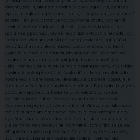
je radši než ostatní. Jednou prohlásila, že se bojí, že jednou
všechny zabije, ale nemá žádné sklony k agresivitě, není ten
typ. Jejím nejlepším přítelem jsem já, svěřuje se mi, je na mě až
závislá. Není jako ostatní, je nadprůměrně chytrá, nádherně
kreslí. Je velmi náladová. Nejhorší stavy mívá, když nejsme
spolu. Vše ji podráždí, prý se nedokáže ovládat, a nejraději by
rozbourala všechny zdi. Má nádherný charakter, upřímné a
někdy trochu romantické názory, občasně lehce morbidní.
Celkově je docela sebedestruktivní a cynická. Několikrát se
řezala, prý nedokážu pochopit, jak je to pro ni uvolňující.
Několikrát řekla, že si myslí, že má bipolární poruchu, což si taky
myslím. Je velmi přemýšlivá, často dělá z komára velblouda,
hodně věcí si bere osobně. Mívá dlouhé deprese, popisuje je
jako nekonečné šedé dny, které se táhnou. Prý je jako kdyby se
pořádně neprobudila. Řekla, že bývá vděčná za každou
maličkost, která ji irituje, protože tak se trochu probouzí.
Deprese má prý už od svých sedmi let. Vím, že není šílená, ale
má určitě problém-tím nechci, aby byla jako ostatní, ale aby
byla šťastná, ale nějak přirozeně.. Nevím, jak to mám popsat,
ale se mnou se chová úplně "normálně", sama říká, že se tak
cítí úplně normálně a je šťastná. Oba ještě bydlíme u rodičů,
bydlí v pokoji, kde je jen postel, ale rodiče ji netýrají. Má