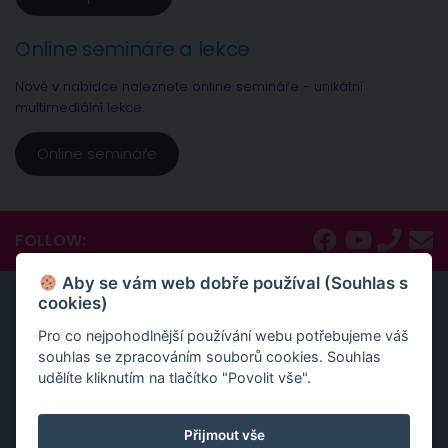
Online semináře a lekce
Nově v nabídce naleznete online semináře - unikátní
multimediální lekce.
Online semináře
FOLLOW:
Aby se vám web dobře používal (Souhlas s
cookies)
ONLINE SEMINÁŘE A LEKCE
Pro co nejpohodlnější používání webu potřebujeme váš
Nově v nabídce naleznete online semináře – unikátní
souhlas se zpracováním souborů cookies. Souhlas
multimediální lekce, naprosto konkrétní návody a
udělíte kliknutím na tlačítko "Povolit vše".
inspirace.
Aktivace tvojí životní síly jako cesta sebelásky
Velká partnerská rekapitulace a restart vašeho vztahu
Přijmout vše