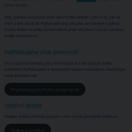
před 14 roky
Milý Jakube, popsaný stav věcí máte pěkně – jde o to, jak se
vám s tím chce žít. Pokud jste jiný, chcete se rozvíjet a jste k
životu, lidem a světu konstruktivní, pak vás život s touto osobou
bude vyčerpávat…
Potřebujete více pomoci?
Při osobní konzultaci jsou informace k Vaší osobě zcela
konkrétní. Potřebujete-li dohovořit osobní konzultaci, neváhejte
mne kontaktovat.
Psycholog pro Prahu a Nymburk
Vlastní dotaz
Vlastní dotaz můžete položit v mé online poradně zdarma.
Online poradna