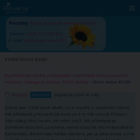
Skip to content
Poradny
:
Praha
,
Nymburk
,
online poradna
Telefon:
+420 777 588 352
E-mail:
radana@rovena.info
STARŠÍ DOTAZ #2381
Psychoterapeutická, partnerská i manželská online poradna
zdarma
›
Kategorie dotazu: Starší dotazy
›
Starší dotaz #2381
anonym
Personál
zeptal se před 14 roky
Dobrý den. Chtěl bych vědět, co si myslíte o duševním zdraví
mé přítelkyně, případně jak bych se k ní měl chovat. Předem
vám děkuji. Moc nevím, jak mám začít.. Má přítelkyně je
poměrně asociální, uzavřená, nemá ráda lidi. Má maximálně tři
kamarádky, kterým taky neříká všechno, jen je jaksi..snese a má