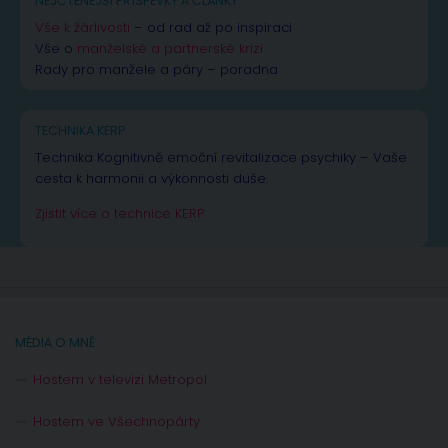
NEJČTENĚJŠÍ PŘÍSPĚVKY A ČLÁNKY
Vše k žárlivosti
– od rad až po inspiraci
Vše o
manželské a partnerské krizi
Rady pro manžele a páry – poradna
TECHNIKA KERP
Technika Kognitivně emoční revitalizace psychiky – Vaše
cesta k harmonii a výkonnosti duše.
Zjistit více o technice KERP
MÉDIA O MNĚ
Hostem v televizi Metropol
Hostem ve Všechnopárty