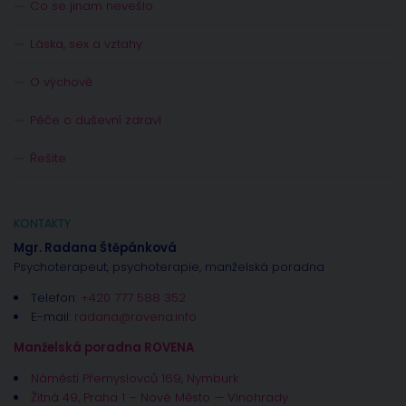
Co se jinam nevešlo
Láska, sex a vztahy
O výchově
Péče o duševní zdraví
Řešíte
KONTAKTY
Mgr. Radana Štěpánková
Psychoterapeut, psychoterapie, manželská poradna
Telefon:
+420 777 588 352
E-mail:
radana@rovena.info
Manželská poradna ROVENA
Náměstí Přemyslovců 169, Nymburk
Žitná 49, Praha 1 – Nové Město — Vinohrady