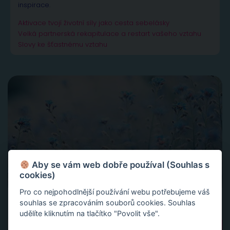
inspirace.
Aktivace tvojí životní síly jako cesta sebelásky
Velká partnerská rekapitulace a restart vašeho vztahu
Slovy ke šťastnému vztahu
Aby se vám web dobře používal (Souhlas s
cookies)
Pro co nejpohodlnější používání webu potřebujeme váš
souhlas se zpracováním souborů cookies. Souhlas
udělíte kliknutím na tlačítko "Povolit vše".
Vyhledávání