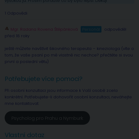
vysokou já. Prosím poraďte co by bylo lepší. Děkuji
1 Odpovědi
Mgr. Radana Rovena Štěpánková
Personál
odpověděl
před 18 roky
ještě můžete navštívit šikovného terapeuta – kineziologa (víte o
tom, že vaše psaní po mě vlastně nic nechce? přečtěte si svou
první a poslední větu)
Potřebujete více pomoci?
Při osobní konzultaci jsou informace k Vaší osobě zcela
konkrétní. Potřebujete-li dohovořit osobní konzultaci, neváhejte
mne kontaktovat.
Psycholog pro Prahu a Nymburk
Vlastní dotaz