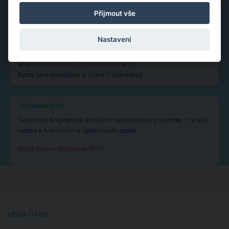
Přijmout vše
NEJČTENĚJŠÍ PŘÍSPĚVKY A ČLÁNKY
Nastavení
Vše k žárlivosti
– od rad až po inspiraci
Vše o
manželské a partnerské krizi
Rady pro manžele a páry – poradna
TECHNIKA KERP
Technika Kognitivně emoční revitalizace psychiky – Vaše
cesta k harmonii a výkonnosti duše.
Zjistit více o technice KERP
MÉDIA O MNĚ