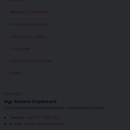
Aktuality a semináře
Co se jinam nevešlo
Láska, sex a vztahy
O výchově
Péče o duševní zdraví
Řešíte
KONTAKTY
Mgr. Radana Štěpánková
Psychoterapeut, psychoterapie, manželská poradna
Telefon:
+420 777 588 352
E-mail:
radana@rovena.info