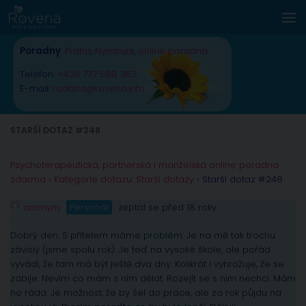
Skip to content
Poradny
:
Praha
,
Nymburk
,
online poradna
Telefon:
+420 777 588 352
E-mail:
radana@rovena.info
STARŠÍ DOTAZ #248
Psychoterapeutická, partnerská i manželská online poradna
zdarma
›
Kategorie dotazu: Starší dotazy
›
Starší dotaz #248
anonym
Personál
zeptal se před 18 roky
Dobrý den. S přítelem máme problém. Je na mě tak trochu
závislý (jsme spolu rok). Je teď na vysoké škole, ale pořád
vyvádí, že tam má být ještě dva dny. Kolikrát i vyhrožuje, že se
zabije. Nevím co mám s ním dělat. Rozejít se s ním nechci. Mám
ho ráda. Je možnost, že by šel do práce, ale za rok půjdu na