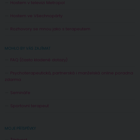
Hostem v televizi Metropol
Hostem ve Všechnopárty
Rozhovory se mnou jako s terapeutem
MOHLO BY VÁS ZAJÍMAT
FAQ (často kladené dotazy)
Psychoterapeutická, partnerská i manželská online poradna
zdarma
Semináře
Sportovní terapeut
MOJE PŘÍSPĚVKY
Žárlivost