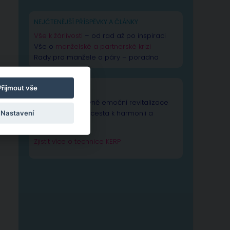
NEJČTENĚJŠÍ PŘÍSPĚVKY A ČLÁNKY
Vše k žárlivosti
– od rad až po inspiraci
Vše o
manželské a partnerské krizi
Rady pro manžele a páry – poradna
Přijmout vše
TECHNIKA KERP
Technika Kognitivně emoční revitalizace
psychiky – Vaše cesta k harmonii a
Nastavení
výkonnosti duše.
Zjistit více o technice KERP