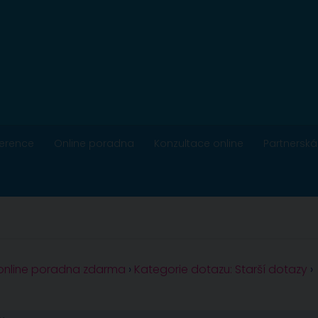
ference
Online poradna
Konzultace online
Partnerská
 online poradna zdarma
›
Kategorie dotazu: Starší dotazy
›