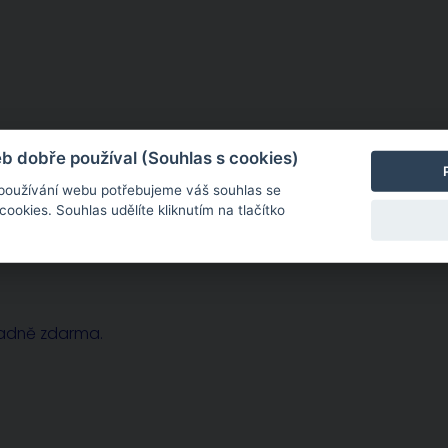
sobě zcela konkrétní. Potřebujete-li dohovořit osobní
 dobře používal (Souhlas s cookies)
 používání webu potřebujeme váš souhlas se
okies. Souhlas udělíte kliknutím na tlačítko
radně zdarma.