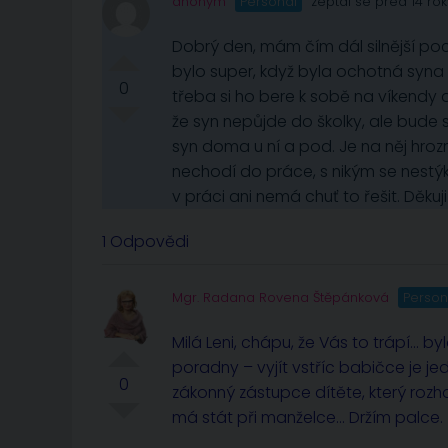
anonym
Personál
zeptal se před 14 rok
Dobrý den, mám čím dál silnější poci
bylo super, když byla ochotná syna 
0
třeba si ho bere k sobě na víkendy 
že syn nepůjde do školky, ale bude
syn doma u ní a pod. Je na něj hroz
nechodí do práce, s nikým se nestýká.
v práci ani nemá chuť to řešit. Děkuj
1 Odpovědi
Mgr. Radana Rovena Štěpánková
Person
Milá Leni, chápu, že Vás to trápí… b
poradny – vyjít vstříc babičce je jed
0
zákonný zástupce dítěte, který roz
má stát při manželce… Držím palce.