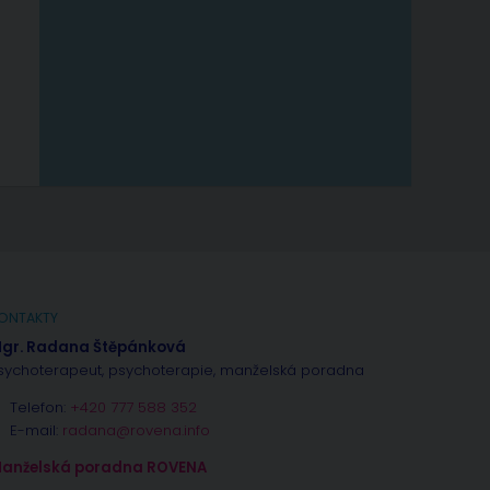
ONTAKTY
gr. Radana Štěpánková
sychoterapeut, psychoterapie, manželská poradna
Telefon:
+420 777 588 352
E-mail:
radana@rovena.info
anželská poradna ROVENA