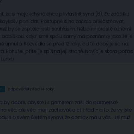
y
t, že si moje tchýně chce přivlastnit syna (6). Ze začátku
kdykoliv pohlídat. Postupně si ho začala přivlastňovat,
aniž by se zeptala jestli souhlasím. Nebo mi prostě oznámí
 s babičkou. Když jsme spolu samy má poznámky jako že je
ně upnutá. Rozvedla se před 12 roky, od té doby je sama,
 Bohužel, přítel je spíš na její straně. Navíc je skoro pořád
i Lenka
ál
odpověděl před 14 roky
ylo by dobré, abyste i s parnerem zašli do partnerské
na věc, ale věci mají zachovát a ctít řád – a to, že vy jste
hoduje o svém 6letém synovi, že domov má u vás… že muž