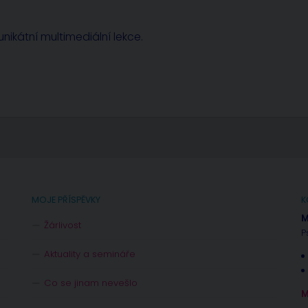
nikátní multimediální lekce.
MOJE PŘÍSPĚVKY
K
M
Žárlivost
P
Aktuality a semináře
Co se jinam nevešlo
M