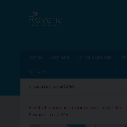
Skip to content
O mně
Semináře
Jak se objednat?
Re
Kontakty
STARŠÍ DOTAZ #2480
Psychoterapeutická, partnerská i manželská
Starší dotaz #2480