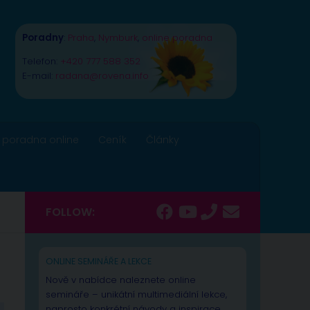
Poradny
:
Praha
,
Nymburk
,
online poradna
Telefon:
+420 777 588 352
E-mail:
radana@rovena.info
 poradna online
Ceník
Články
FOLLOW:
ONLINE SEMINÁŘE A LEKCE
Nově v nabídce naleznete online
semináře – unikátní multimediální lekce,
naprosto konkrétní návody a inspirace.