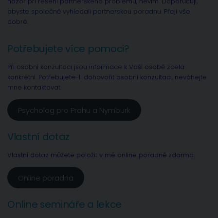
názor při řešení partnerského problému, nevím. Doporučuji,
abyste společně vyhledali partnerskou poradnu. Přeji vše
dobré.
Potřebujete více pomoci?
Při osobní konzultaci jsou informace k Vaší osobě zcela
konkrétní. Potřebujete-li dohovořit osobní konzultaci, neváhejte
mne kontaktovat.
Psycholog pro Prahu a Nymburk
Vlastní dotaz
Vlastní dotaz můžete položit v mé online poradně zdarma.
Online poradna
Online semináře a lekce