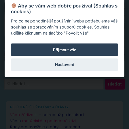
Aby se vám web dobře používal (Souhlas s
cookies)
Pro co nejpohodlnější používání webu potřebujeme váš
souhlas se zpracováním souborů cookies. Souhlas
udělíte kliknutím na tlačítko "Povolit vše".
Přijmout vše
Nastavení
Vyhledávání
NEJČTENĚJŠÍ PŘÍSPĚVKY A ČLÁNKY
Vše k žárlivosti
– od rad až po inspiraci
Vše o
manželské a partnerské krizi
Rady pro manžele a páry – poradna