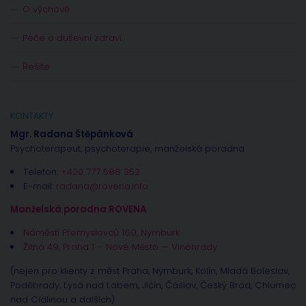
O výchově
Péče o duševní zdraví
Řešíte
KONTAKTY
Mgr. Radana Štěpánková
Psychoterapeut, psychoterapie, manželská poradna
Telefon:
+420 777 588 352
E-mail:
radana@rovena.info
Manželská poradna ROVENA
Náměstí Přemyslovců 169, Nymburk
Žitná 49, Praha 1 – Nové Město — Vinohrady
(nejen pro klienty z měst Praha, Nymburk, Kolín, Mladá Boleslav,
Poděbrady, Lysá nad Labem, Jíčín, Čáslav, Český Brod, Chlumec
nad Cidlinou a dalších)