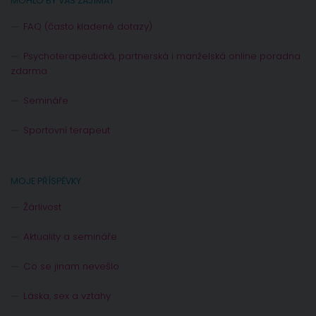
MOHLO BY VÁS ZAJÍMAT
FAQ (často kladené dotazy)
Psychoterapeutická, partnerská i manželská online poradna
zdarma
Semináře
Sportovní terapeut
MOJE PŘÍSPĚVKY
Žárlivost
Aktuality a semináře
Co se jinam nevešlo
Láska, sex a vztahy