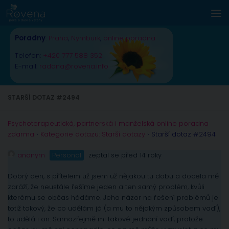
Skip to content
Poradny
:
Praha
,
Nymburk
,
online poradna
Telefon:
+420 777 588 352
E-mail:
radana@rovena.info
STARŠÍ DOTAZ #2494
Psychoterapeutická, partnerská i manželská online poradna
zdarma
›
Kategorie dotazu: Starší dotazy
›
Starší dotaz #2494
anonym
Personál
zeptal se před 14 roky
Dobrý den, s přítelem už jsem už nějakou tu dobu a docela mě
zaráží, že neustále řešíme jeden a ten samý problém, kvůli
kterému se občas hádáme. Jeho názor na řešení problémů je
totiž takový, že co udělám já (a mu to nějakým způsobem vadí),
to udělá i on. Samozřejmě mi takové jednání vadí, protože