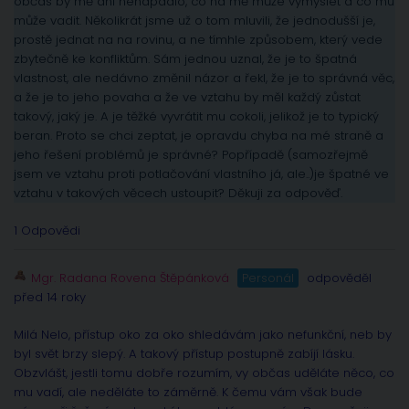
občas by mě ani nenapadlo, co na mě může vymyslet a co mu
může vadit. Několikrát jsme už o tom mluvili, že jednodušší je,
prostě jednat na na rovinu, a ne tímhle způsobem, který vede
zbytečně ke konfliktům. Sám jednou uznal, že je to špatná
vlastnost, ale nedávno změnil názor a řekl, že je to správná věc,
a že je to jeho povaha a že ve vztahu by měl každý zůstat
takový, jaký je. A je těžké vyvrátit mu cokoli, jelikož je to typický
beran. Proto se chci zeptat, je opravdu chyba na mé straně a
jeho řešení problémů je správné? Popřípadě (samozřejmě
jsem ve vztahu proti potlačování vlastního já, ale..)je špatné ve
vztahu v takových věcech ustoupit? Děkuji za odpověď.
1 Odpovědi
Mgr. Radana Rovena Štěpánková
Personál
odpověděl
před 14 roky
Milá Nelo, přístup oko za oko shledávám jako nefunkční, neb by
byl svět brzy slepý. A takový přístup postupně zabíjí lásku.
Obzvlášt, jestli tomu dobře rozumím, vy občas uděláte něco, co
mu vadí, ale neděláte to záměrně. K čemu vám však bude