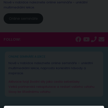
Nově v nabídce naleznete online semináře - unikátní
multimediální lekce.
Online semináře
FOLLOW:
ONLINE SEMINÁŘE A LEKCE
Nově v nabídce naleznete online semináře – unikátní
multimediální lekce, naprosto konkrétní návody a
inspirace.
Aktivace tvojí životní síly jako cesta sebelásky
Velká partnerská rekapitulace a restart vašeho vztahu
Slovy ke šťastnému vztahu