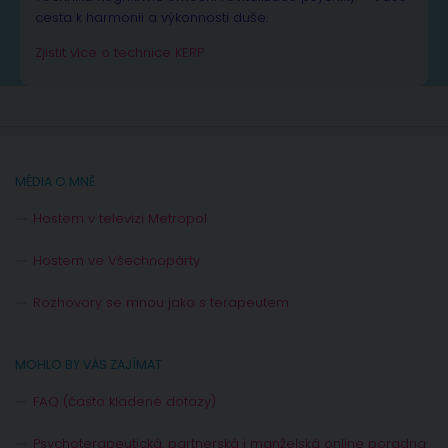
cesta k harmonii a výkonnosti duše.
Zjistit více o technice KERP
MÉDIA O MNĚ
Hostem v televizi Metropol
Hostem ve Všechnopárty
Rozhovory se mnou jako s terapeutem
MOHLO BY VÁS ZAJÍMAT
FAQ (často kladené dotazy)
Psychoterapeutická, partnerská i manželská online poradna