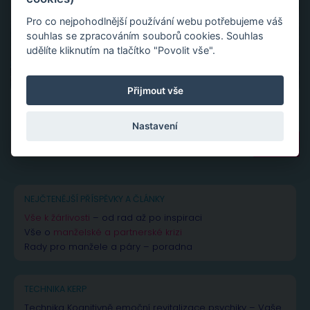
Pro co nejpohodlnější používání webu potřebujeme váš
souhlas se zpracováním souborů cookies. Souhlas
udělíte kliknutím na tlačítko "Povolit vše".
Přijmout vše
Nastavení
Vyhledávání
NEJČTENĚJŠÍ PŘÍSPĚVKY A ČLÁNKY
Vše k žárlivosti
– od rad až po inspiraci
Vše o
manželské a partnerské krizi
Rady pro manžele a páry – poradna
TECHNIKA KERP
Technika Kognitivně emoční revitalizace psychiky – Vaše