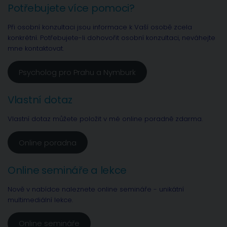
Potřebujete více pomoci?
Při osobní konzultaci jsou informace k Vaší osobě zcela
konkrétní. Potřebujete-li dohovořit osobní konzultaci, neváhejte
mne kontaktovat.
Psycholog pro Prahu a Nymburk
Vlastní dotaz
Vlastní dotaz můžete položit v mé online poradně zdarma.
Online poradna
Online semináře a lekce
Nově v nabídce naleznete online semináře - unikátní
multimediální lekce.
Online semináře