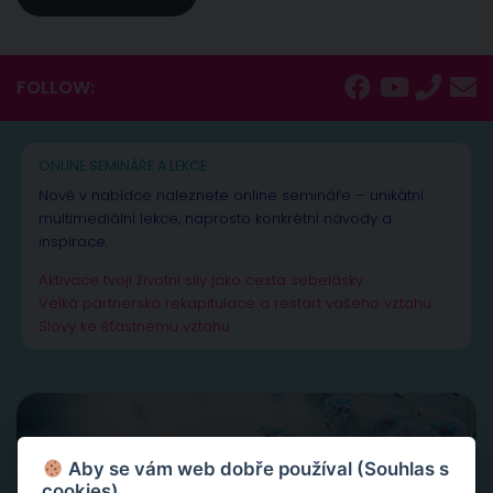
FOLLOW:
ONLINE SEMINÁŘE A LEKCE
Nově v nabídce naleznete online semináře – unikátní
multimediální lekce, naprosto konkrétní návody a
inspirace.
Aktivace tvojí životní síly jako cesta sebelásky
Velká partnerská rekapitulace a restart vašeho vztahu
Slovy ke šťastnému vztahu
Aby se vám web dobře používal (Souhlas s
cookies)