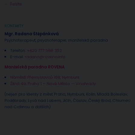
Řešíte
KONTAKTY
Mgr. Radana Štěpánková
Psychoterapeut, psychoterapie, manželská poradna
Telefon:
+420 777 588 352
E-mail:
radana@rovena.info
Manželská poradna ROVENA
Náměstí Přemyslovců 169, Nymburk
Žitná 49, Praha 1 – Nové Město — Vinohrady
(nejen pro klienty z měst Praha, Nymburk, Kolín, Mladá Boleslav,
Poděbrady, Lysá nad Labem, Jíčín, Čáslav, Český Brod, Chlumec
nad Cidlinou a dalších)