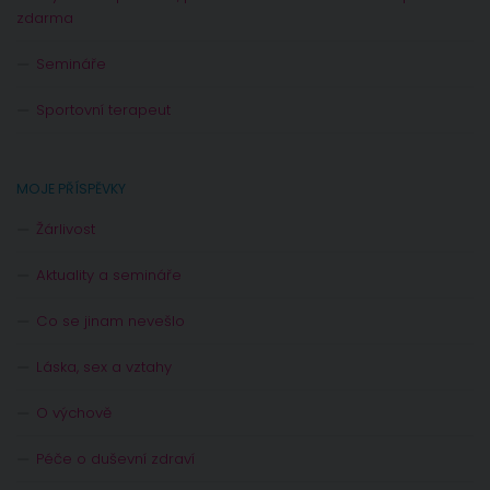
zdarma
Semináře
Sportovní terapeut
MOJE PŘÍSPĚVKY
Žárlivost
Aktuality a semináře
Co se jinam nevešlo
Láska, sex a vztahy
O výchově
Péče o duševní zdraví