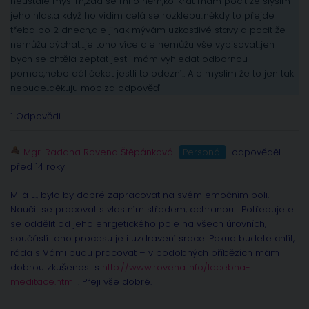
neustále myslím,zdá se mi o něm,kolikrát mám pocit že slyším
jeho hlas,a když ho vidím celá se rozklepu..někdy to přejde
třeba po 2 dnech,ale jinak mývám uzkostlivé stavy a pocit že
nemůžu dýchat…je toho více ale nemůžu vše vypisovat..jen
bych se chtěla zeptat jestli mám vyhledat odbornou
pomoc,nebo dál čekat jestli to odezní.. Ale myslím že to jen tak
nebude..děkuju moc za odpověď
1 Odpovědi
Mgr. Radana Rovena Štěpánková
Personál
odpověděl
před 14 roky
Milá L., bylo by dobré zapracovat na svém emočním poli.
Naučit se pracovat s vlastním středem, ochranou… Potřebujete
se oddělit od jeho enrgetického pole na všech úrovních,
součástí toho procesu je i uzdravení srdce. Pokud budete chtít,
ráda s Vámi budu pracovat – v podobných příbězích mám
dobrou zkušenost s
http://www.rovena.info/lecebna-
meditace.html
. Přeji vše dobré.