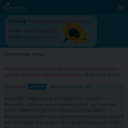
Skip to content
Poradny
:
Praha
,
Nymburk
,
online poradna
Telefon:
+420 777 588 352
E-mail:
radana@rovena.info
STARŠÍ DOTAZ #2522
Psychoterapeutická, partnerská i manželská online poradna
zdarma
›
Kategorie dotazu: Starší dotazy
›
Starší dotaz #2522
anonym
Personál
zeptal se před 14 roky
dobrý den, chtěla bych se jen zeptat..mám problém s
tim,nemůžu zapomenout na bývalého přítele…byl to pro mě
hrozný zážitek,moc jsem ho milovala,a on pak začal s
drogama a podvádět mě s mojí kamarádkou..byli jsme splu 3 a
půl roku.Dneska už je to přes rok co jsme od sebe a já na něj