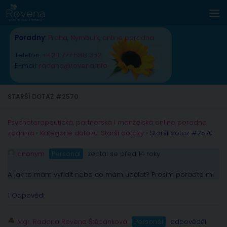
Skip to content
Poradny
:
Praha
,
Nymburk
,
online poradna
Telefon:
+420 777 588 352
E-mail:
radana@rovena.info
STARŠÍ DOTAZ #2570
Psychoterapeutická, partnerská i manželská online poradna
zdarma
›
Kategorie dotazu: Starší dotazy
›
Starší dotaz #2570
anonym
Personál
zeptal se před 14 roky
A jak to mám vyřídit nebo co mám udělat? Prosím poraďte mi
1 Odpovědi
Mgr. Radana Rovena Štěpánková
Personál
odpověděl