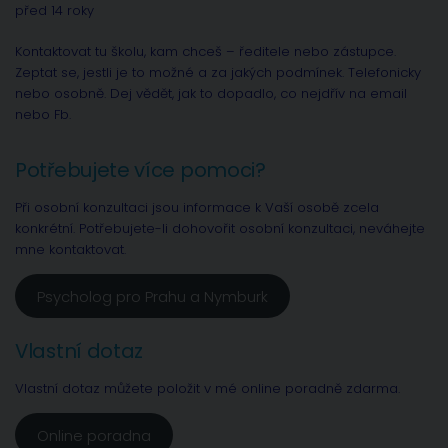
před 14 roky
Kontaktovat tu školu, kam chceš – ředitele nebo zástupce.
Zeptat se, jestli je to možné a za jakých podmínek. Telefonicky
nebo osobně. Dej vědět, jak to dopadlo, co nejdřív na email
nebo Fb.
Potřebujete více pomoci?
Při osobní konzultaci jsou informace k Vaší osobě zcela
konkrétní. Potřebujete-li dohovořit osobní konzultaci, neváhejte
mne kontaktovat.
Psycholog pro Prahu a Nymburk
Vlastní dotaz
Vlastní dotaz můžete položit v mé online poradně zdarma.
Online poradna