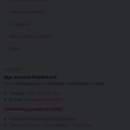
Láska, sex a vztahy
O výchově
Péče o duševní zdraví
Řešíte
KONTAKTY
Mgr. Radana Štěpánková
Psychoterapeut, psychoterapie, manželská poradna
Telefon:
+420 777 588 352
E-mail:
radana@rovena.info
Manželská poradna ROVENA
Náměstí Přemyslovců 169, Nymburk
Žitná 49, Praha 1 – Nové Město — Vinohrady