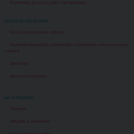
Rozhovory se mnou jako s terapeutem
MOHLO BY VÁS ZAJÍMAT
FAQ (často kladené dotazy)
Psychoterapeutická, partnerská i manželská online poradna
zdarma
Semináře
Sportovní terapeut
MOJE PŘÍSPĚVKY
Žárlivost
Aktuality a semináře
Co se jinam nevešlo