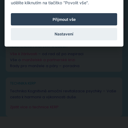
udělíte kliknutím na tlačítko "Povolit vše".
Přijmout vše
Vyhledávání
Nastavení
NEJČTENĚJŠÍ PŘÍSPĚVKY A ČLÁNKY
Vše k žárlivosti
– od rad až po inspiraci
Vše o
manželské a partnerské krizi
Rady pro manžele a páry – poradna
TECHNIKA KERP
Technika Kognitivně emoční revitalizace psychiky – Vaše
cesta k harmonii a výkonnosti duše.
Zjistit více o technice KERP