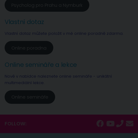
Psycholog pro Prahu a Nymburk
Vlastní dotaz
Vlastní dotaz můžete položit v mé online poradně zdarma.
Online poradna
Online semináře a lekce
Nově v nabídce naleznete online semináře - unikátní
multimediální lekce.
Online semináře
FOLLOW: