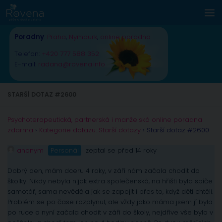
Skip to content
Poradny
:
Praha
,
Nymburk
,
online poradna
Telefon:
+420 777 588 352
E-mail:
radana@rovena.info
STARŠÍ DOTAZ #2600
Psychoterapeutická, partnerská i manželská online poradna
zdarma
›
Kategorie dotazu: Starší dotazy
›
Starší dotaz #2600
anonym
Personál
zeptal se před 14 roky
Dobrý den, mám dceru 4 roky, v září nám začala chodit do
školky. Nikdy nebyla nijak extra společenská, na hřišti byla spíče
samotář, sama nevěděla jak se zapojit i přes to, když děti chtěli.
Problém se po čase rozplynul, ale vždy jako máma jsem jí byla
po ruce a nyní začala chodit v záři do školy, nejdříve vše bylo v