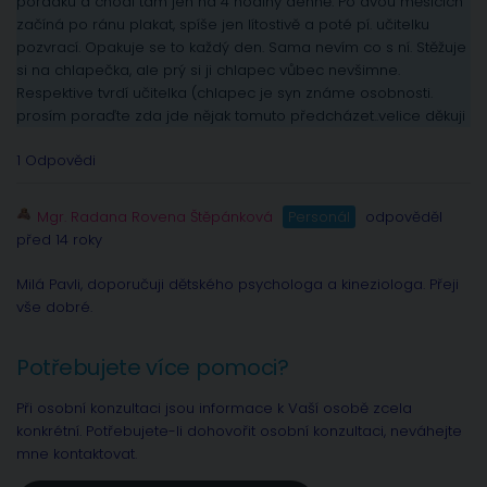
pořádku a chodí tam jen na 4 hodiny denně. Po dvou měsících
začíná po ránu plakat, spíše jen lítostivě a poté pí. učitelku
pozvrací. Opakuje se to každý den. Sama nevím co s ní. Stěžuje
si na chlapečka, ale prý si ji chlapec vůbec nevšimne.
Respektive tvrdí učitelka (chlapec je syn známe osobnosti.
prosím poraďte zda jde nějak tomuto předcházet..velice děkuji
1 Odpovědi
Mgr. Radana Rovena Štěpánková
Personál
odpověděl
před 14 roky
Milá Pavli, doporučuji dětského psychologa a kineziologa. Přeji
vše dobré.
Potřebujete více pomoci?
Při osobní konzultaci jsou informace k Vaší osobě zcela
konkrétní. Potřebujete-li dohovořit osobní konzultaci, neváhejte
mne kontaktovat.