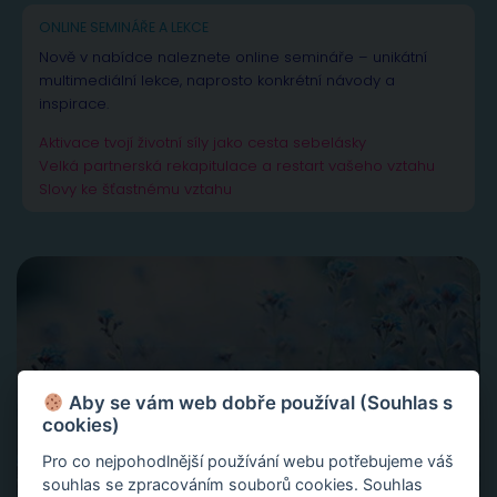
ONLINE SEMINÁŘE A LEKCE
Nově v nabídce naleznete online semináře – unikátní
multimediální lekce, naprosto konkrétní návody a
inspirace.
Aktivace tvojí životní síly jako cesta sebelásky
Velká partnerská rekapitulace a restart vašeho vztahu
Slovy ke šťastnému vztahu
Aby se vám web dobře používal (Souhlas s
cookies)
Pro co nejpohodlnější používání webu potřebujeme váš
souhlas se zpracováním souborů cookies. Souhlas