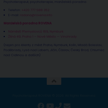
Psychoterapeut, psychoterapie, manželská poradna
Telefon:
+420 777 588 352
E-mail:
radana@rovena.info
Manželská poradna ROVENA
Náměstí Přemyslovců 169, Nymburk
Žitná 49, Praha 1 – Nové Město — Vinohrady
(nejen pro klienty z měst Praha, Nymburk, Kolín, Mladá Boleslav,
Poděbrady, Lysá nad Labem, Jíčín, Čáslav, Český Brod, Chlumec
nad Cidlinou a dalších)
Psychoterapeut ROVENA © 2026. All Rights Reserved.