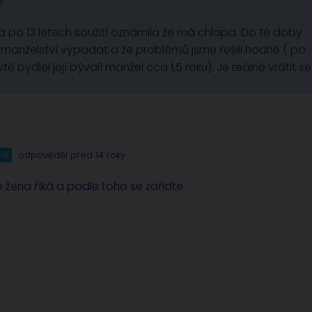
y
po 13 letech soužití oznámila že má chlapa. Do té doby
 manželství vypadat a že problémů jsme řešili hodně ( po
bydlel její bývalí manžel cca 1,5 roku). Je reálné vrátit se
ál
odpověděl před 14 roky
co žena říká a podle toho se zařidte.