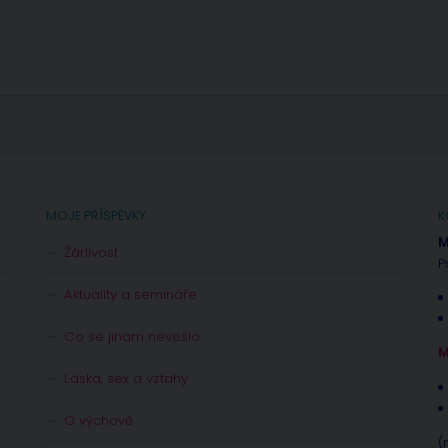
MOJE PŘÍSPĚVKY
K
M
Žárlivost
P
Aktuality a semináře
Co se jinam nevešlo
M
Láska, sex a vztahy
O výchově
(