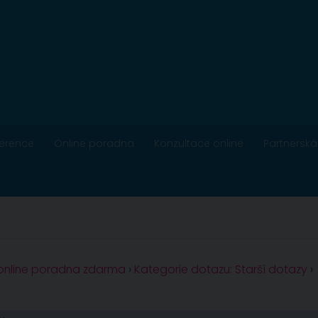
ference
Online poradna
Konzultace online
Partnerská
 online poradna zdarma
›
Kategorie dotazu: Starší dotazy
›