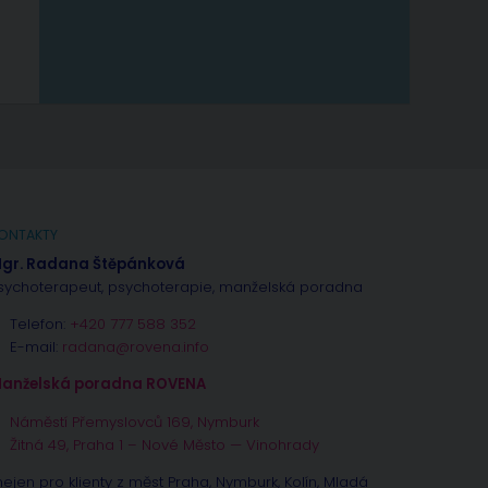
ONTAKTY
gr. Radana Štěpánková
sychoterapeut, psychoterapie, manželská poradna
Telefon:
+420 777 588 352
E-mail:
radana@rovena.info
anželská poradna ROVENA
Náměstí Přemyslovců 169, Nymburk
Žitná 49, Praha 1 – Nové Město — Vinohrady
nejen pro klienty z měst Praha, Nymburk, Kolín, Mladá