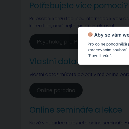
Potřebujete více pomoci?
Při osobní konzultaci jsou informace k Vaší o
konzultaci, neváhejte mne kontaktovat.
Aby se vám web
Psycholog pro Prahu a Nymburk
Pro co nejpohodlnější
zpracováním souborů co
"Povolit vše".
Vlastní dotaz
Vlastní dotaz můžete položit v mé online po
Online poradna
Online semináře a lekce
Nově v nabídce naleznete online semináře - u