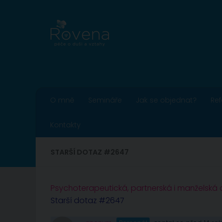
Skip to content
O mně
Semináře
Jak se objednat?
Re
Kontakty
STARŠÍ DOTAZ #2647
Psychoterapeutická, partnerská i manželská
Starší dotaz #2647