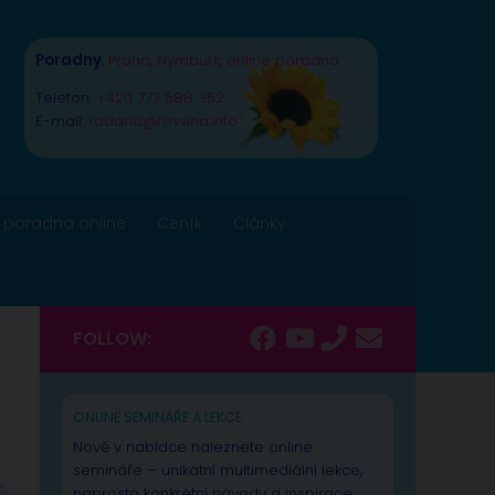
Poradny
:
Praha
,
Nymburk
,
online poradna
Telefon:
+420 777 588 352
E-mail:
radana@rovena.info
 poradna online
Ceník
Články
FOLLOW:
ONLINE SEMINÁŘE A LEKCE
Nově v nabídce naleznete online
semináře – unikátní multimediální lekce,
naprosto konkrétní návody a inspirace.