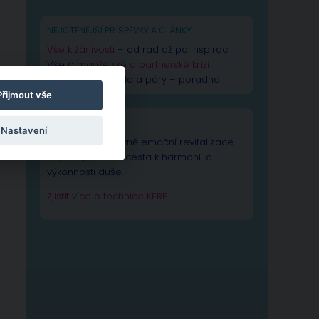
NEJČTENĚJŠÍ PŘÍSPĚVKY A ČLÁNKY
Vše k žárlivosti
– od rad až po inspiraci
Vše o
manželské a partnerské krizi
Rady pro manžele a páry – poradna
Přijmout vše
TECHNIKA KERP
Nastavení
Technika Kognitivně emoční revitalizace
psychiky – Vaše cesta k harmonii a
výkonnosti duše.
Zjistit více o technice KERP