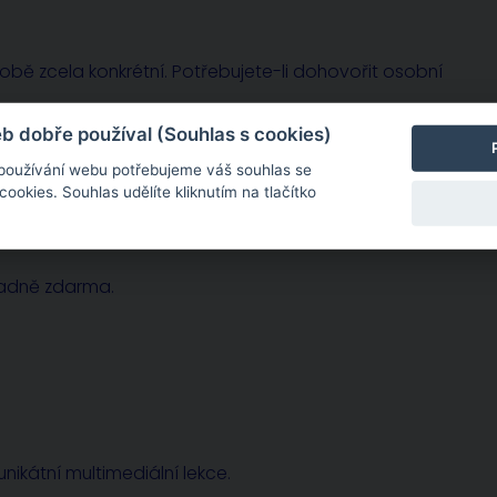
sobě zcela konkrétní. Potřebujete-li dohovořit osobní
 dobře používal (Souhlas s cookies)
 používání webu potřebujeme váš souhlas se
okies. Souhlas udělíte kliknutím na tlačítko
radně zdarma.
nikátní multimediální lekce.