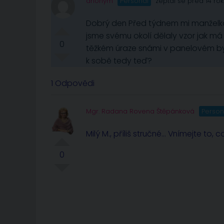
anonym
Personál
zeptal se před 14 rok
Dobrý den Před týdnem mi manželka 
jsme svému okolí dělaly vzor jak má
0
těžkém úraze snámi v panelovém bytě 
k sobě tedy teď?
1 Odpovědi
Mgr. Radana Rovena Štěpánková
Person
Milý M., příliš stručné… Vnímejte to, 
0