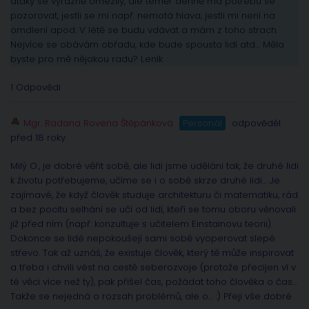
ataky se výrazně omezily, ale téměř denně má potřebu se
pozorovat, jestli se mi např. nemotá hlava, jestli mi není na
omdlení apod. V létě se budu vdávat a mám z toho strach.
Nejvíce se obávám obřadu, kde bude spousta lidí atd… Měla
byste pro mě nějakou radu? Leník
1 Odpovědi
Mgr. Radana Rovena Štěpánková
Personál
odpověděl
před 18 roky
Milý O., je dobré věřit sobě, ale lidi jsme uděláni tak, že druhé lidi
k životu potřebujeme, učíme se i o sobě skrze druhé lidi… Je
zajímavé, že když člověk studuje architekturu či matematiku, rád
a bez pocitu selhání se učí od lidí, kteří se tomu oboru věnovali
již před ním (např. konzultuje s učitelem Einstainovu teorii).
Dokonce se lidé nepokoušejí sami sobě vyoperovat slepé
střevo. Tak až uznáš, že existuje člověk, který tě může inspirovat
a třeba i chvíli vést na cestě seberozvoje (protože přecijen ví v
té věci více než ty), pak přišel čas, požádat toho člověka o čas…
Takže se nejedná o rozsah problémů, ale o… :) Přeji vše dobré