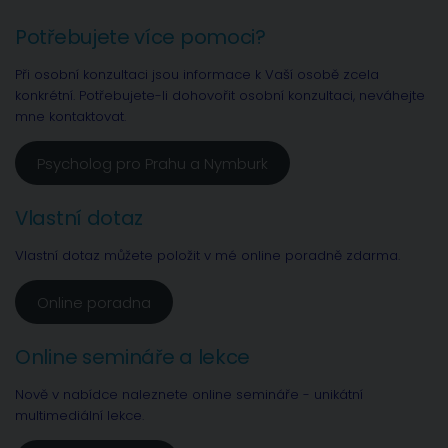
Potřebujete více pomoci?
Při osobní konzultaci jsou informace k Vaší osobě zcela
konkrétní. Potřebujete-li dohovořit osobní konzultaci, neváhejte
mne kontaktovat.
Psycholog pro Prahu a Nymburk
Vlastní dotaz
Vlastní dotaz můžete položit v mé online poradně zdarma.
Online poradna
Online semináře a lekce
Nově v nabídce naleznete online semináře - unikátní
multimediální lekce.