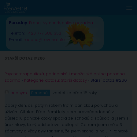
Skip to content
Poradny
:
Praha
,
Nymburk
,
online poradna
Telefon:
+420 777 588 352
E-mail:
radana@rovena.info
STARŠÍ DOTAZ #266
Psychoterapeutická, partnerská i manželská online poradna
zdarma
›
Kategorie dotazu: Starší dotazy
›
Starší dotaz #266
anonym
Personál
zeptal se před 18 roky
Dobrý den, asi pátým rokem trpím panickou poruchou a
užívám Citalec. Před třemi lety jsem pravděpodobně v
důsledku panické ataky spadla ze schodů a způsobila jsem si
úraz hlavy, který odstartoval epilepsii. Celkem jsem měla 3
záchvaty a vždy byly tak silné, že jsem skončila na JIP. Panické