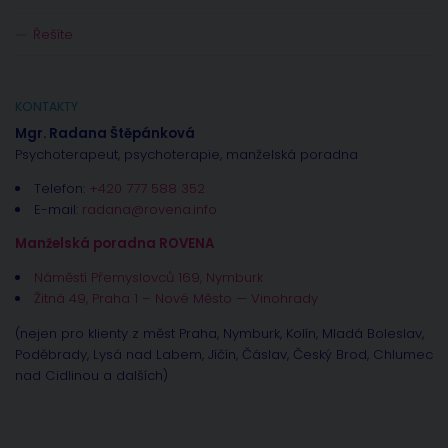
Řešíte
KONTAKTY
Mgr. Radana Štěpánková
Psychoterapeut, psychoterapie, manželská poradna
Telefon:
+420 777 588 352
E-mail:
radana@rovena.info
Manželská poradna ROVENA
Náměstí Přemyslovců 169, Nymburk
Žitná 49, Praha 1 – Nové Město — Vinohrady
(nejen pro klienty z měst Praha, Nymburk, Kolín, Mladá Boleslav,
Poděbrady, Lysá nad Labem, Jíčín, Čáslav, Český Brod, Chlumec
nad Cidlinou a dalších)