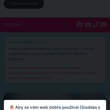
Online semináře
FOLLOW:
ONLINE SEMINÁŘE A LEKCE
Nově v nabídce naleznete online semináře – unikátní
multimediální lekce, naprosto konkrétní návody a
inspirace.
Aktivace tvojí životní síly jako cesta sebelásky
Velká partnerská rekapitulace a restart vašeho vztahu
Slovy ke šťastnému vztahu
Aby se vám web dobře používal (Souhlas s