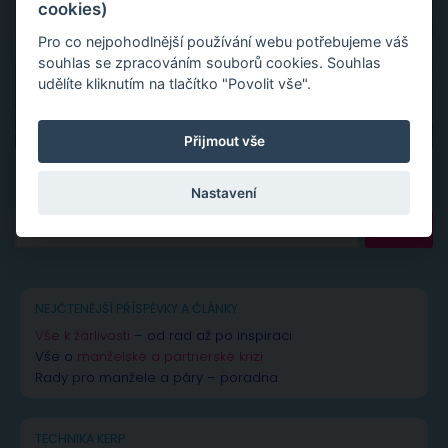
cookies)
Pro co nejpohodlnější používání webu potřebujeme váš
souhlas se zpracováním souborů cookies. Souhlas
udělíte kliknutím na tlačítko "Povolit vše".
Přijmout vše
Nastavení
Vyhledávání
NEJČTENĚJŠÍ PŘÍSPĚVKY A ČLÁNKY
Vše k žárlivosti
– od rad až po inspiraci
Vše o
manželské a partnerské krizi
Rady pro manžele a páry – poradna
TECHNIKA KERP