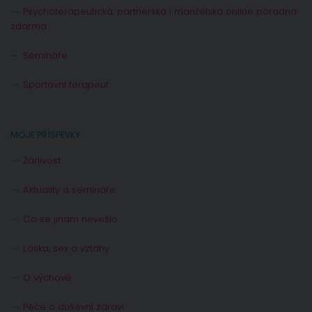
Psychoterapeutická, partnerská i manželská online poradna
zdarma
Semináře
Sportovní terapeut
MOJE PŘÍSPĚVKY
Žárlivost
Aktuality a semináře
Co se jinam nevešlo
Láska, sex a vztahy
O výchově
Péče o duševní zdraví