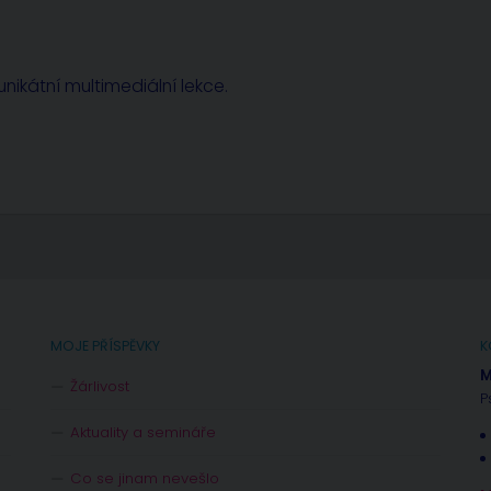
nikátní multimediální lekce.
MOJE PŘÍSPĚVKY
K
M
Žárlivost
P
Aktuality a semináře
Co se jinam nevešlo