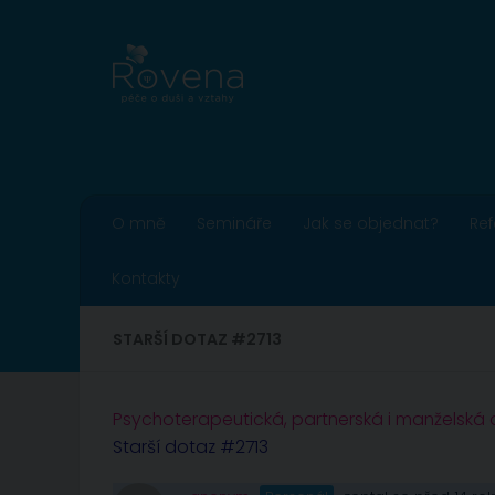
Skip to content
O mně
Semináře
Jak se objednat?
Re
Kontakty
STARŠÍ DOTAZ #2713
Psychoterapeutická, partnerská i manželská
Starší dotaz #2713