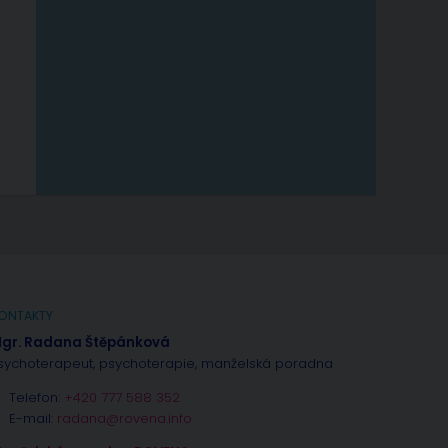
ONTAKTY
gr. Radana Štěpánková
sychoterapeut, psychoterapie, manželská poradna
Telefon:
+420 777 588 352
E-mail:
radana@rovena.info