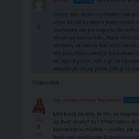
anonym
Personál
zeptal se před 14 rok
Dobrý den, dcera s přítelem čekají 
chce zařídit bydlení v jiném městě n
0
souhlasila, ale po odjezdu do svého 
vlivem její kamarádky, která dělá síť
dítětem, ve městě, kde ještě nemá vy
Má svou hlavu jelikož je pod vlivem k
se zeptat proto, zda zajít za tou k
Nespím já, ani její přítel. Děkuji za 
1 Odpovědi
Mgr. Radana Rovena Štěpánková
Person
Milá Kordi, Myslíte, že tím, že nesp
za život dcery? Vy? Přítel? Nebo dc
0
kamarádkou můžete – uvidíte, jak se k
jestli vaší dceři bude finančně pom