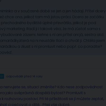
y
miminko a v současné době se jen a jen hádají. Přítel dcery
ež chce ona, jelikož tam má jistou práci. Dcera ze začátku
přechodného bydliště úplně převrátila, jelikož je pod
ový marketing. Radí ji i takové věci, že má zůstat sama s
budované zázemi. Nehne s ní ani přítel ani já, sestra atd.
amarádky,která na ni neustále tlačí a chválí ji. Chtěla jsem
amarádkou a zkusit s ní promluvit nebo popř. co poradíte?
odpověď.
ál
odpověděl před 14 roky
íte a nervujete se, situaci změníte? Kdo nese zodpovědnost
era jako svéprávná dospělá bytost? Promluvit s
 rozhovoru postaví. Při té příležitosti se jí můžete zeptat,
áhat a pečovat o dítě… Přeji vše dobré.