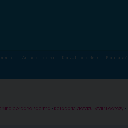
ference
Online poradna
Konzultace online
Partnerská
 online poradna zdarma
›
Kategorie dotazu: Starší dotazy
›