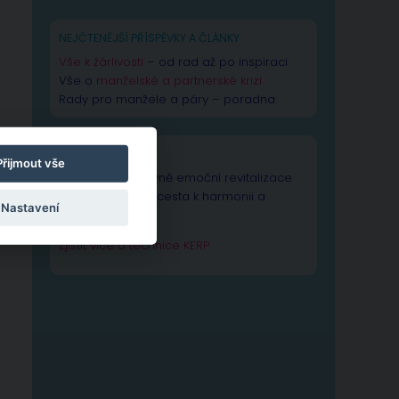
NEJČTENĚJŠÍ PŘÍSPĚVKY A ČLÁNKY
Vše k žárlivosti
– od rad až po inspiraci
Vše o
manželské a partnerské krizi
Rady pro manžele a páry – poradna
TECHNIKA KERP
Přijmout vše
Technika Kognitivně emoční revitalizace
psychiky – Vaše cesta k harmonii a
Nastavení
výkonnosti duše.
Zjistit více o technice KERP