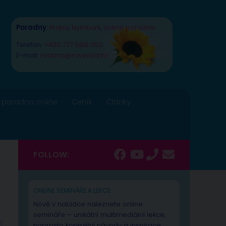
Poradny
:
Praha
,
Nymburk
,
online poradna
Telefon:
+420 777 588 352
E-mail:
radana@rovena.info
 poradna online
Ceník
Články
FOLLOW:
ONLINE SEMINÁŘE A LEKCE
Nově v nabídce naleznete online
semináře – unikátní multimediální lekce,
naprosto konkrétní návody a inspirace.