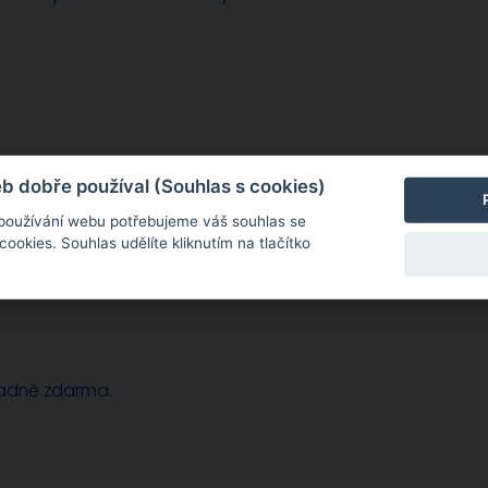
sobě zcela konkrétní. Potřebujete-li dohovořit osobní
 dobře používal (Souhlas s cookies)
 používání webu potřebujeme váš souhlas se
okies. Souhlas udělíte kliknutím na tlačítko
radně zdarma.