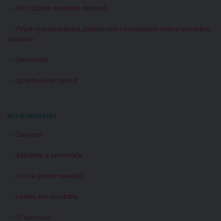
FAQ (často kladené dotazy)
Psychoterapeutická, partnerská i manželská online poradna
zdarma
Semináře
Sportovní terapeut
MOJE PŘÍSPĚVKY
Žárlivost
Aktuality a semináře
Co se jinam nevešlo
Láska, sex a vztahy
O výchově