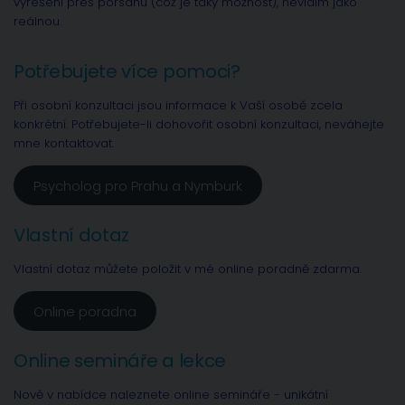
vyřešení přes porsdnu (což je taky možnost), nevidím jako
reálnou.
Potřebujete více pomoci?
Při osobní konzultaci jsou informace k Vaší osobě zcela
konkrétní. Potřebujete-li dohovořit osobní konzultaci, neváhejte
mne kontaktovat.
Psycholog pro Prahu a Nymburk
Vlastní dotaz
Vlastní dotaz můžete položit v mé online poradně zdarma.
Online poradna
Online semináře a lekce
Nově v nabídce naleznete online semináře - unikátní