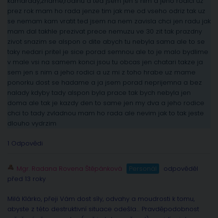
kamarady,zname,rodinu a ted jsem jen s nim a jeho rodici uz
prez rok mam ho rada jenze tim jak me od vseho odriz tak uz
se nemam kam vratit ted jsem na nem zavisla chci jen radu jak
mam dal takhle prezivat prece nemuzu ve 30 zit tak prazdny
zivot snazim se alspon o dite abych tu nebyla sama ale to se
taky nedari pritel je sice porad semnou ale to je malo bydlime
v male vsi na samem konci jsou tu obcas jen chatari takze ja
sem jen s nim a jeho rodici a uz mi z toho hrabe uz mame
ponorku dost se hadame a ja jsem porad neprijemna a bez
nalady kdyby tady alspon byla prace tak bych nebyla jen
doma ale tak je kazdy den to same jen my dva a jeho rodice
chci to tady zvladnou mam ho rada ale nevim jak to tak jeste
dlouho vydrzim
1 Odpovědi
Mgr. Radana Rovena Štěpánková
Personál
odpověděl
před 13 roky
Milá Klárko, přeji Vám dost síly, odvahy a moudrosti k tomu,
abyste z této destruktivní situace odešla… Pravděpodobnost