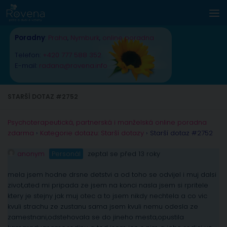
Skip to content
Poradny
:
Praha
,
Nymburk
,
online poradna
Telefon:
+420 777 588 352
E-mail:
radana@rovena.info
STARŠÍ DOTAZ #2752
Psychoterapeutická, partnerská i manželská online poradna
zdarma
›
Kategorie dotazu: Starší dotazy
›
Starší dotaz #2752
anonym
Personál
zeptal se před 13 roky
mela jsem hodne drsne detstvi a od toho se odvijel i muj dalsi
zivot,ated mi pripada ze jsem na konci nasla jsem si rpritele
ktery je stejny jak muj otec a to jsem nikdy nechtela a co vic
kvuli strachu ze zustanu sama jsem kvuli nemu odesla ze
zamestnani,odstehovala se do jineho mesta,opustila