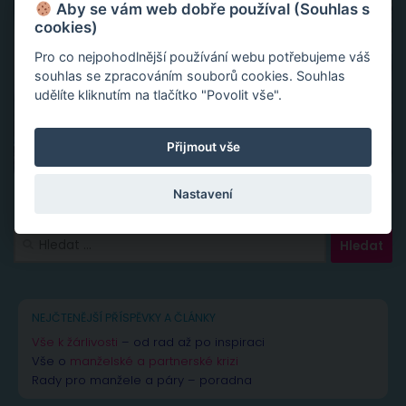
Aby se vám web dobře používal (Souhlas s
cookies)
Pro co nejpohodlnější používání webu potřebujeme váš
souhlas se zpracováním souborů cookies. Souhlas
udělíte kliknutím na tlačítko "Povolit vše".
Přijmout vše
Nastavení
Vyhledávání
NEJČTENĚJŠÍ PŘÍSPĚVKY A ČLÁNKY
Vše k žárlivosti
– od rad až po inspiraci
Vše o
manželské a partnerské krizi
Rady pro manžele a páry – poradna