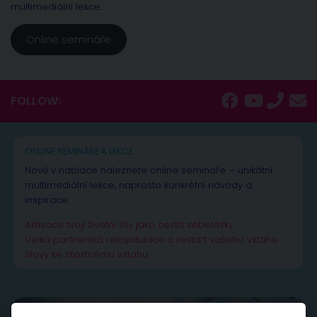
multimediální lekce.
Online semináře
FOLLOW:
ONLINE SEMINÁŘE A LEKCE
Nově v nabídce naleznete online semináře – unikátní
multimediální lekce, naprosto konkrétní návody a
inspirace.
Aktivace tvojí životní síly jako cesta sebelásky
Velká partnerská rekapitulace a restart vašeho vztahu
Slovy ke šťastnému vztahu