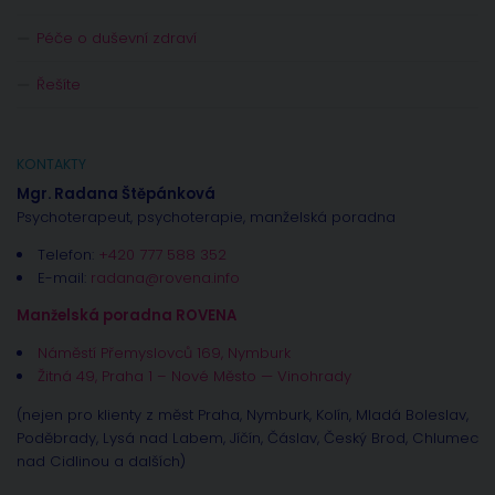
Péče o duševní zdraví
Řešíte
KONTAKTY
Mgr. Radana Štěpánková
Psychoterapeut, psychoterapie, manželská poradna
Telefon:
+420 777 588 352
E-mail:
radana@rovena.info
Manželská poradna ROVENA
Náměstí Přemyslovců 169, Nymburk
Žitná 49, Praha 1 – Nové Město — Vinohrady
(nejen pro klienty z měst Praha, Nymburk, Kolín, Mladá Boleslav,
Poděbrady, Lysá nad Labem, Jíčín, Čáslav, Český Brod, Chlumec
nad Cidlinou a dalších)