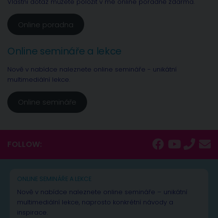
Vlastní dotaz můžete položit v mé online poradně zdarma.
Online poradna
Online semináře a lekce
Nově v nabídce naleznete online semináře - unikátní
multimediální lekce.
Online semináře
FOLLOW:
ONLINE SEMINÁŘE A LEKCE
Nově v nabídce naleznete online semináře – unikátní
multimediální lekce, naprosto konkrétní návody a
inspirace.