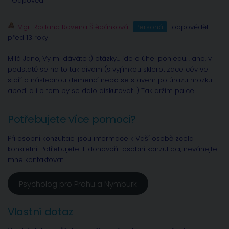
1 Odpovědi
Mgr. Radana Rovena Štěpánková
Personál
odpověděl
před 13 roky
Milá Jano, Vy mi dáváte ;) otázky… jde o úhel pohledu… ano, v
podstatě se na to tak dívám (s vyjímkou sklerotizace cév ve
stáří a následnou demencí nebo se stavem po úrazu mozku
apod. a i o tom by se dalo diskutovat…) Tak držím palce.
Potřebujete více pomoci?
Při osobní konzultaci jsou informace k Vaší osobě zcela
konkrétní. Potřebujete-li dohovořit osobní konzultaci, neváhejte
mne kontaktovat.
Psycholog pro Prahu a Nymburk
Vlastní dotaz