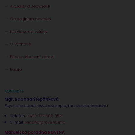
Aktuality a semináře
Co se jinam nevešlo
Láska, sex a vztahy
O výchově
Péče o duševní zdraví
Řešíte
KONTAKTY
Mgr. Radana Štěpánková
Psychoterapeut, psychoterapie, manželská poradna
Telefon:
+420 777 588 352
E-mail:
radana@rovena.info
Manželská poradna ROVENA