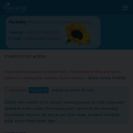
Skip to content
Poradny
:
Praha
,
Nymburk
,
online poradna
Telefon:
+420 777 588 352
E-mail:
radana@rovena.info
STARŠÍ DOTAZ #2839
Psychoterapeutická, partnerská i manželská online poradna
zdarma
›
Kategorie dotazu: Starší dotazy
›
Starší dotaz #2839
anonym
Personál
zeptal se před 13 roky
Dobrý den, nedá mi to, abych nereagovala na Vaši odpověď
ohledně mého syna. Pochopila jsem správně, že neexistují
psychické nemoci, že vše je jen stav duše, za který si každý
můe sám? Přeji hezký den