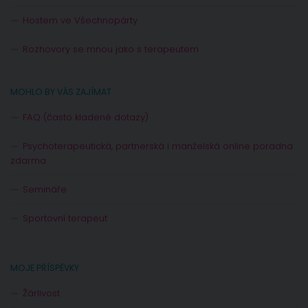
Hostem ve Všechnopárty
Rozhovory se mnou jako s terapeutem
MOHLO BY VÁS ZAJÍMAT
FAQ (často kladené dotazy)
Psychoterapeutická, partnerská i manželská online poradna
zdarma
Semináře
Sportovní terapeut
MOJE PŘÍSPĚVKY
Žárlivost