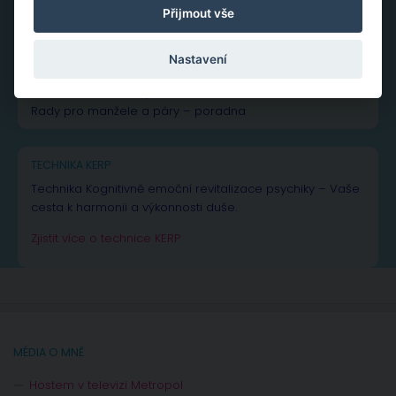
Přijmout vše
NEJČTENĚJŠÍ PŘÍSPĚVKY A ČLÁNKY
Nastavení
Vše k žárlivosti
– od rad až po inspiraci
Vše o
manželské a partnerské krizi
Rady pro manžele a páry – poradna
TECHNIKA KERP
Technika Kognitivně emoční revitalizace psychiky – Vaše
cesta k harmonii a výkonnosti duše.
Zjistit více o technice KERP
MÉDIA O MNĚ
Hostem v televizi Metropol