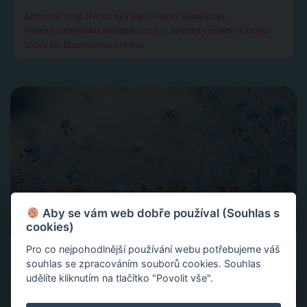
Aktivace tvojí životní síly jako cesta sebelásky
Velká partnerská rekapitulace a restart vašeho vztahu
Slovy ke šťastnému vztahu
Aby se vám web dobře používal (Souhlas s
cookies)
Pro co nejpohodlnější používání webu potřebujeme váš
souhlas se zpracováním souborů cookies. Souhlas
udělíte kliknutím na tlačítko "Povolit vše".
Vyhledávání