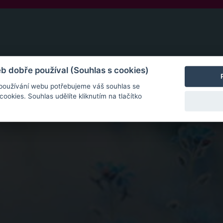
mediální lekce, naprosto konkrétní návody a inspirace.
 dobře používal (Souhlas s cookies)
 používání webu potřebujeme váš souhlas se
hu
okies. Souhlas udělíte kliknutím na tlačítko