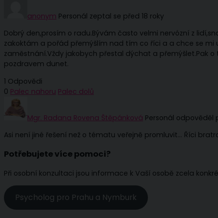
anonym
Personál
zeptal se před 18 roky
Dobrý den,prosím o radu.Bývám často velmi nervózní z lidí,
zakoktám a pořád přemýšlím nad tím co říci a a chce se mi u
zaměstnání.Vždy jakobych přestal dýchat a přemýšlet.Pak o té
pozdravem dunet.
1 Odpovědi
0
Palec nahoru
Palec dolů
Mgr. Radana Rovena Štěpánková
Personál
odpověděl p
Asi není jiné řešení než o tématu veřejně promluvit… Říci bra
Potřebujete více pomoci?
Při osobní konzultaci jsou informace k Vaší osobě zcela konkr
Psycholog pro Prahu a Nymburk