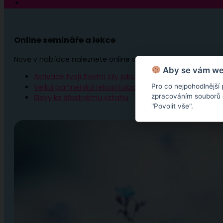
Online semináře a lekce
Nově v nabídce naleznete online semináře – unikátní multi
Aby se vám web
Aktivace tvojí životní síly jako cesta sebelásky
Pro co nejpohodlnější
Velká partnerská rekapitulace a restart vašeho vzta
zpracováním souborů co
Slovy ke šťastnému vztahu
"Povolit vše".