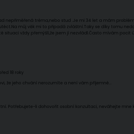
snad nepřiměřená tréma,nebo stud .Je mi 34 let a mám problém
téct.Na můj věk mi to připadá zvláštní.Taky se díky tomu nedo
 situaci vždy přemýšlí,že jsem jí nezvládl.Často mívám pocit 
řed 18 roky
trovi, že jeho chvání nerozumíte a není vám příjemné…
étní. Potřebujete-li dohovořit osobní konzultaci, neváhejte mne