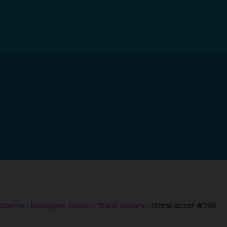
 zdarma
›
Kategorie dotazu: Starší dotazy
›
Starší dotaz #286