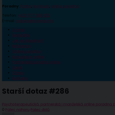
Poradny
:
Praha
,
Nymburk
,
online poradna
Telefon:
+420 777 588 352
E-mail:
radana@rovena.info
O mně
Semináře
Jak se objednat?
Reference
Online poradna
Konzultace online
Partnerská poradna online
Ceník
Články
Kontakty
Starší dotaz #286
Psychoterapeutická, partnerská i manželská online poradna
0
Palec nahoru
Palec dolů