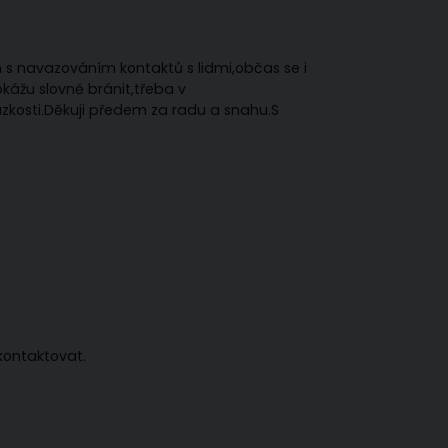
 s navazováním kontaktů s lidmi,občas se i
kážu slovně bránit,třeba v
úzkosti.Děkuji předem za radu a snahu.S
 kontaktovat.