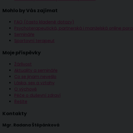
Mohlo by Vás zajímat
FAQ (často kladené dotazy)
Psychoterapeutická, partnerská i manželská online po
Semináře
Sportovní terapeut
Moje příspěvky
Žárlivost
Aktuality a semináře
Co se jinam nevešlo
Láska, sex a vztahy
O výchově
Péče o duševní zdraví
Řešíte
Kontakty
Mgr. Radana Štěpánková