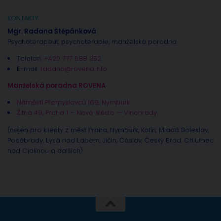
KONTAKTY
Mgr. Radana Štěpánková
Psychoterapeut, psychoterapie, manželská poradna
Telefon:
+420 777 588 352
E-mail:
radana@rovena.info
Manželská poradna ROVENA
Náměstí Přemyslovců 169, Nymburk
Žitná 49, Praha 1 – Nové Město — Vinohrady
(nejen pro klienty z měst Praha, Nymburk, Kolín, Mladá Boleslav,
Poděbrady, Lysá nad Labem, Jíčín, Čáslav, Český Brod, Chlumec
nad Cidlinou a dalších)