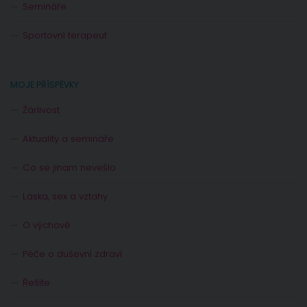
Semináře
Sportovní terapeut
MOJE PŘÍSPĚVKY
Žárlivost
Aktuality a semináře
Co se jinam nevešlo
Láska, sex a vztahy
O výchově
Péče o duševní zdraví
Řešíte