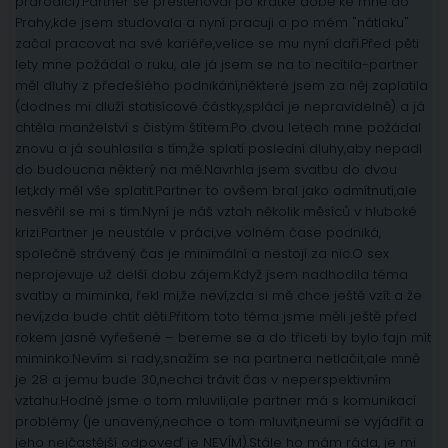
prarodiči).Partner se přestěhoval po krátké době ke mně do
Prahy,kde jsem studovala a nyní pracuji a po mém "nátlaku"
začal pracovat na své kariéře,velice se mu nyní daří.Před pěti
lety mne požádal o ruku, ale já jsem se na to necítila-partner
měl dluhy z předešlého podnikání,některé jsem za něj zaplatila
(dodnes mi dluží statisícové částky,splácí je nepravidelně) a já
chtěla manželství s čistým štítem.Po dvou letech mne požádal
znovu a já souhlasila s tím,že splatí poslední dluhy,aby nepadl
do budoucna některý na mě.Navrhla jsem svatbu do dvou
let,kdy měl vše splatit.Partner to ovšem bral jako odmítnutí,ale
nesvěřil se mi s tím.Nyní je náš vztah několik měsíců v hluboké
krizi.Partner je neustále v práci,ve volném čase podniká,
společně strávený čas je minimální a nestojí za nic.O sex
neprojevuje už delší dobu zájem.Když jsem nadhodila téma
svatby a miminka, řekl mi,že neví,zda si mě chce ještě vzít a že
neví,zda bude chtít děti.Přitom toto téma jsme měli ještě před
rokem jasně vyřešené – bereme se a do třiceti by bylo fajn mít
miminko.Nevím si rady,snažím se na partnera netlačit,ale mně
je 28 a jemu bude 30,nechci trávit čas v neperspektivním
vztahu.Hodně jsme o tom mluvili,ale partner má s komunikací
problémy (je unavený,nechce o tom mluvit,neumí se vyjádřit a
jeho nejčastější odpoveď je NEVÍM).Stále ho mám ráda, je mi