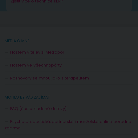
Zjistit více o technice KERP
MÉDIA O MNĚ
Hostem v televizi Metropol
Hostem ve Všechnopárty
Rozhovory se mnou jako s terapeutem
MOHLO BY VÁS ZAJÍMAT
FAQ (často kladené dotazy)
Psychoterapeutická, partnerská i manželská online poradna
zdarma