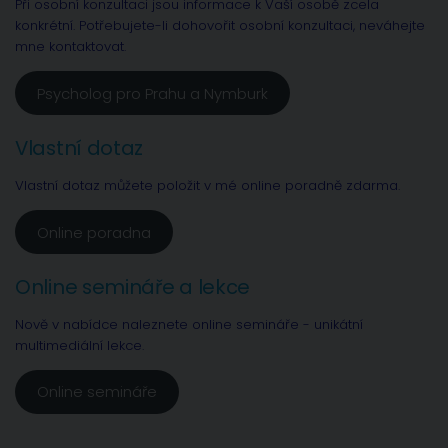
Při osobní konzultaci jsou informace k Vaší osobě zcela
konkrétní. Potřebujete-li dohovořit osobní konzultaci, neváhejte
mne kontaktovat.
Psycholog pro Prahu a Nymburk
Vlastní dotaz
Vlastní dotaz můžete položit v mé online poradně zdarma.
Online poradna
Online semináře a lekce
Nově v nabídce naleznete online semináře - unikátní
multimediální lekce.
Online semináře