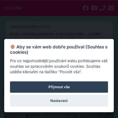
FOLLOW:
ONLINE SEMINÁŘE A LEKCE
Nově v nabídce naleznete online semináře – unikátní
multimediální lekce, naprosto konkrétní návody a
inspirace.
Aby se vám web dobře používal (Souhlas s
cookies)
Aktivace tvojí životní síly jako cesta sebelásky
Velká partnerská rekapitulace a restart vašeho vztahu
Pro co nejpohodlnější používání webu potřebujeme váš
Slovy ke šťastnému vztahu
souhlas se zpracováním souborů cookies. Souhlas
udělíte kliknutím na tlačítko "Povolit vše".
Přijmout vše
Nastavení