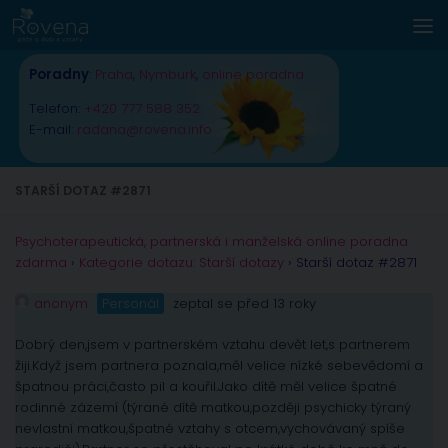
Skip to content
Poradny
:
Praha
,
Nymburk
,
online poradna
Telefon:
+420 777 588 352
E-mail:
radana@rovena.info
STARŠÍ DOTAZ #2871
Psychoterapeutická, partnerská i manželská online poradna
zdarma
›
Kategorie dotazu: Starší dotazy
›
Starší dotaz #2871
anonym
Personál
zeptal se před 13 roky
Dobrý den,jsem v partnerském vztahu devět let,s partnerem
žiji.Když jsem partnera poznala,měl velice nízké sebevědomí a
špatnou práci,často pil a kouřil.Jako dítě měl velice špatné
rodinné zázemí (týrané dítě matkou,později psychicky týraný
nevlastní matkou,špatné vztahy s otcem,vychovávaný spíše