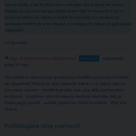
velice blízký a on tvrdí,že mne má také rád a chce se mnou
být,jen se nechce ženit,protože jsme měli v minulosti krize a
mohli bychom se někdy rozvést.To považuji za výmluvu.Už
opravdu nevím,jak si se situací poradit,proto děkuji za jakoukoliv
odpověď.
1 Odpovědi
Mgr. Radana Rovena Štěpánková
Personál
odpověděl
před 13 roky
Milá Martino, doporučuji společnou návštěvu poradny (můžete
se objednat) POkud se stav nebude měnit a vy sama víte, co
pro sebe chcete – kvalitně prožitý čas, sex, dítě, partnerskou
podporu… a partner vám to neumí, nechce, nemůže dát, je
třeba jej propustit… uvolnit pouta na všech úrovních… Přeji vše
dobré.
Potřebujete více pomoci?