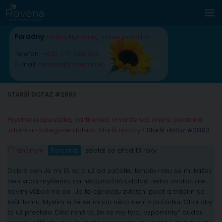
Skip to content
Poradny
:
Praha
,
Nymburk
,
online poradna
Telefon:
+420 777 588 352
E-mail:
radana@rovena.info
STARŠÍ DOTAZ #2893
Psychoterapeutická, partnerská i manželská online poradna
zdarma
›
Kategorie dotazu: Starší dotazy
›
Starší dotaz #2893
anonym
Personál
zeptal se před 13 roky
Dobrý den Je mi 15 let a už od začátku tohoto roku se mi každý
den vrací myšlenka na něco,možná událost nebo osoba, ale
nevím vůbec na co . Je to opravdu zvláštní pocit a trápím se
kvůli tomu. Myslím si že se mnou něco není v pořádku. Chci aby
to už přestalo. Děsí mně to, že se my tyto,, vzpomínky“ budou