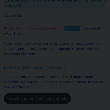
vracet ještě dlouho. Poradíte mi prosím jak se toho zbavit nebo
jak to řešit.
1 Odpovědi
Mgr. Radana Rovena Štěpánková
Personál
odpověděl
před 13 roky
Pokud se nedaří neřešit ten pocit, budeš se muset tématem
zabývat jinak – třeba arteterpií, imaginací, regresí nebo na
psychiatrii medikaci.
Potřebujete více pomoci?
Při osobní konzultaci jsou informace k Vaší osobě zcela
konkrétní. Potřebujete-li dohovořit osobní konzultaci, neváhejte
mne kontaktovat.
Psycholog pro Prahu a Nymburk