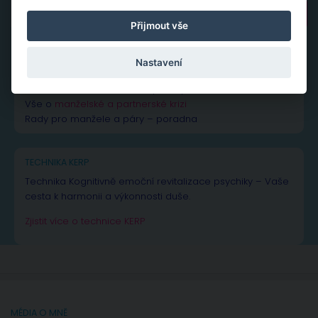
Vyhledávání
Přijmout vše
Nastavení
NEJČTENĚJŠÍ PŘÍSPĚVKY A ČLÁNKY
Vše k žárlivosti
– od rad až po inspiraci
Vše o
manželské a partnerské krizi
Rady pro manžele a páry – poradna
TECHNIKA KERP
Technika Kognitivně emoční revitalizace psychiky – Vaše
cesta k harmonii a výkonnosti duše.
Zjistit více o technice KERP
MÉDIA O MNĚ