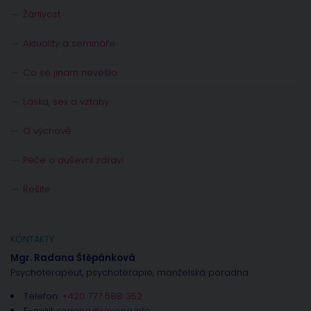
Žárlivost
Aktuality a semináře
Co se jinam nevešlo
Láska, sex a vztahy
O výchově
Péče o duševní zdraví
Řešíte
KONTAKTY
Mgr. Radana Štěpánková
Psychoterapeut, psychoterapie, manželská poradna
Telefon:
+420 777 588 352
E-mail:
radana@rovena.info