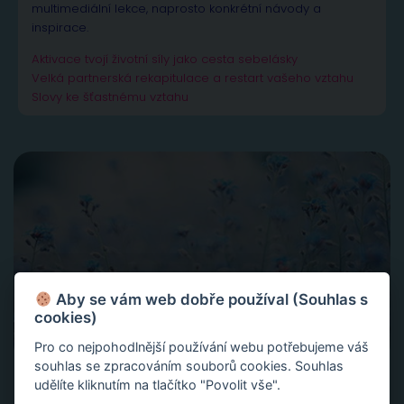
multimediální lekce, naprosto konkrétní návody a
inspirace.
Aktivace tvojí životní síly jako cesta sebelásky
Velká partnerská rekapitulace a restart vašeho vztahu
Slovy ke šťastnému vztahu
Aby se vám web dobře používal (Souhlas s
cookies)
Pro co nejpohodlnější používání webu potřebujeme váš
souhlas se zpracováním souborů cookies. Souhlas
udělíte kliknutím na tlačítko "Povolit vše".