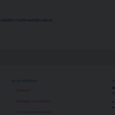
nikátní multimediální lekce.
MOJE PŘÍSPĚVKY
K
M
Žárlivost
P
Aktuality a semináře
Co se jinam nevešlo