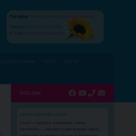
Poradny
:
Praha
,
Nymburk
,
online poradna
Telefon:
+420 777 588 352
E-mail:
radana@rovena.info
 poradna online
Ceník
Články
FOLLOW:
ONLINE SEMINÁŘE A LEKCE
Nově v nabídce naleznete online
semináře – unikátní multimediální lekce,
naprosto konkrétní návody a inspirace.