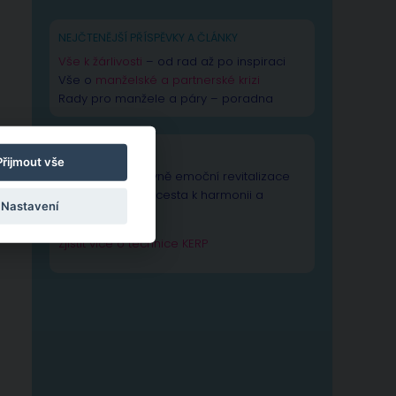
NEJČTENĚJŠÍ PŘÍSPĚVKY A ČLÁNKY
Vše k žárlivosti
– od rad až po inspiraci
Vše o
manželské a partnerské krizi
Rady pro manžele a páry – poradna
TECHNIKA KERP
Přijmout vše
Technika Kognitivně emoční revitalizace
psychiky – Vaše cesta k harmonii a
Nastavení
výkonnosti duše.
Zjistit více o technice KERP