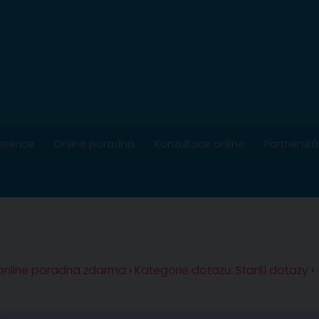
ference
Online poradna
Konzultace online
Partnerská
 online poradna zdarma
›
Kategorie dotazu: Starší dotazy
›