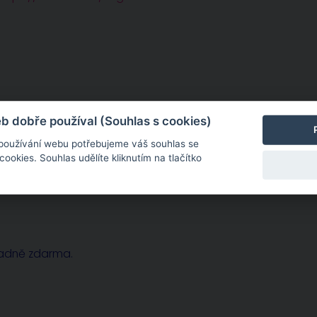
sobě zcela konkrétní. Potřebujete-li dohovořit osobní
 dobře používal (Souhlas s cookies)
 používání webu potřebujeme váš souhlas se
okies. Souhlas udělíte kliknutím na tlačítko
radně zdarma.