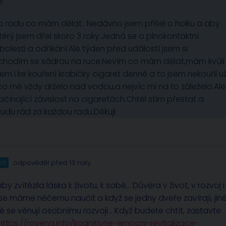
y
o radu co mám dělat.. Nedávno jsem přišel o holku a aby
térý jsem dřel skoro 3 roky.Jedná se o plnokontaktní
bolesti a odříkání.Ale týden před událostí jsem si
d chodím se sádrou na ruce.Nevím co mám dělat,mám kvůli
em i ke kouření krabičky cigaret denně a to jsem nekouřil u
o co mě vždy drželo nad vodou,a nejvíc mi na to záleželo.Ale
čínající závislost na cigaretách.Chtěl stím přestat a
Budu rád za každou radu.Děkuji
ál
odpověděl před 13 roky
by zvítězila láska k životu, k sobě… Důvěra v život, v rozvoj i
že se máme něčemu naučit a když se jedny dveře zavírají, jin
teré se věnují osobnímu rozvoji… Když budete chtít, zastavte
https://rovena.info/kognitivne-emocni-revitalizace-