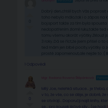
anonym
Personál
zeptal se před 13 rok
Dobrý den,chtěl bych Vás poprosit 
toho nebylo málo,tak i o zápas na k
0
boj.sport takže za tím byla spousta 
nedopatřením zlomil ruku,takže te
tomu všemu akorát výčitky.Zklouzl js
3 roky..Dá se říct,že jsem přišel o t
ted mám jen blbé pocity,výčitky a za
prostě zapomenout,ale nejde to :( 
1 Odpovědi
Mgr. Radana Rovena Štěpánková
Person
Milý Joe, nelehká situace… je třeba, a
v to, že vše, co se děje, je dobré, 
0
se otvírají… Doporučji najít knihy, k
se… pro kousek léčivé síly… (se hodí