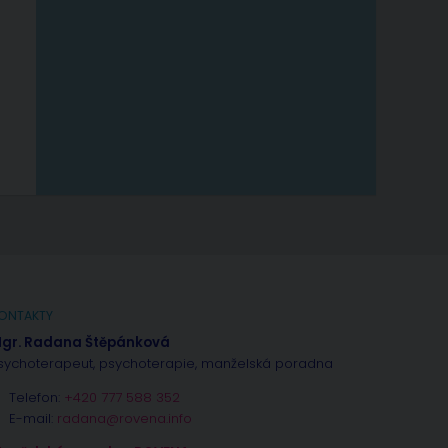
ONTAKTY
gr. Radana Štěpánková
sychoterapeut, psychoterapie, manželská poradna
Telefon:
+420 777 588 352
E-mail:
radana@rovena.info