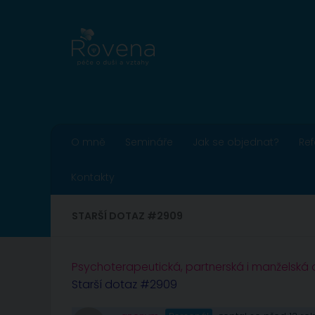
Skip to content
O mně
Semináře
Jak se objednat?
Re
Kontakty
STARŠÍ DOTAZ #2909
Psychoterapeutická, partnerská i manželská
Starší dotaz #2909