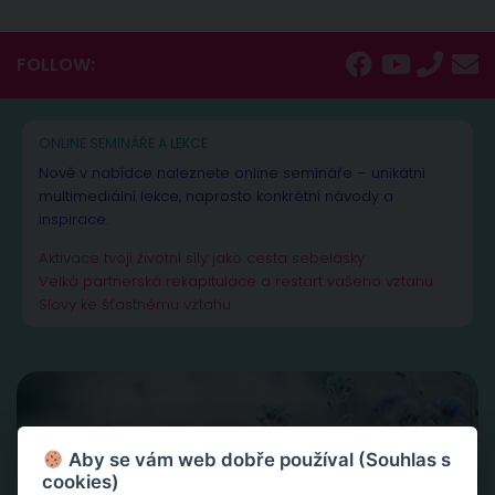
FOLLOW:
ONLINE SEMINÁŘE A LEKCE
Nově v nabídce naleznete online semináře – unikátní
multimediální lekce, naprosto konkrétní návody a
inspirace.
Aktivace tvojí životní síly jako cesta sebelásky
Velká partnerská rekapitulace a restart vašeho vztahu
Slovy ke šťastnému vztahu
Aby se vám web dobře používal (Souhlas s
cookies)