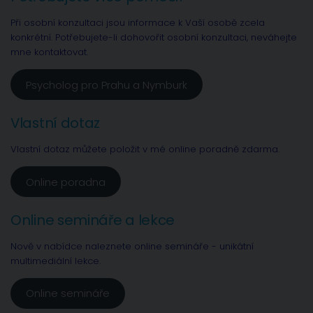
Při osobní konzultaci jsou informace k Vaší osobě zcela
konkrétní. Potřebujete-li dohovořit osobní konzultaci, neváhejte
mne kontaktovat.
Psycholog pro Prahu a Nymburk
Vlastní dotaz
Vlastní dotaz můžete položit v mé online poradně zdarma.
Online poradna
Online semináře a lekce
Nově v nabídce naleznete online semináře - unikátní
multimediální lekce.
Online semináře