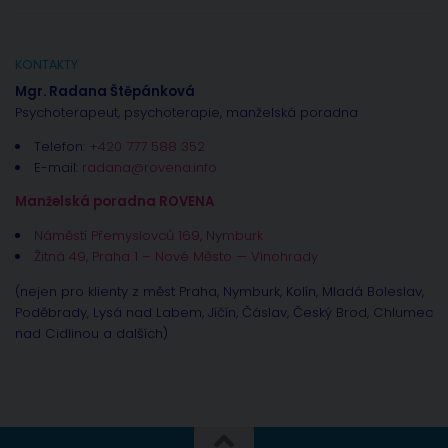
KONTAKTY
Mgr. Radana Štěpánková
Psychoterapeut, psychoterapie, manželská poradna
Telefon:
+420 777 588 352
E-mail:
radana@rovena.info
Manželská poradna ROVENA
Náměstí Přemyslovců 169, Nymburk
Žitná 49, Praha 1 – Nové Město — Vinohrady
(nejen pro klienty z měst Praha, Nymburk, Kolín, Mladá Boleslav,
Poděbrady, Lysá nad Labem, Jíčín, Čáslav, Český Brod, Chlumec
nad Cidlinou a dalších)