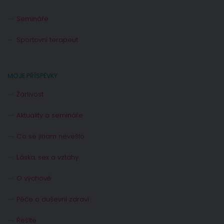
Semináře
Sportovní terapeut
MOJE PŘÍSPĚVKY
Žárlivost
Aktuality a semináře
Co se jinam nevešlo
Láska, sex a vztahy
O výchově
Péče o duševní zdraví
Řešíte