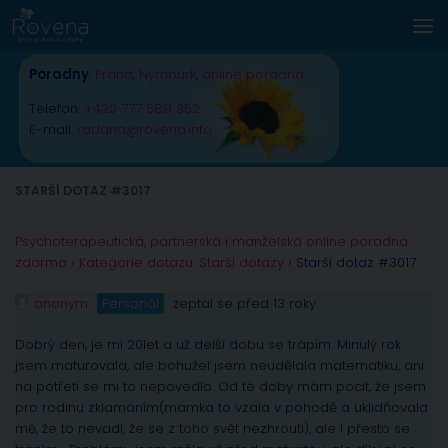
Skip to content
Poradny
:
Praha
,
Nymburk
,
online poradna
Telefon:
+420 777 588 352
E-mail:
radana@rovena.info
STARŠÍ DOTAZ #3017
Psychoterapeutická, partnerská i manželská online poradna
zdarma
›
Kategorie dotazu: Starší dotazy
›
Starší dotaz #3017
anonym
Personál
zeptal se před 13 roky
Dobrý den, je mi 20let a už delší dobu se trápím. Minulý rok
jsem maturovala, ale bohužel jsem neudělala matematiku, ani
na potřetí se mi to nepovedlo. Od té doby mám pocit, že jsem
pro rodinu zklamáním(mamka to vzala v pohodě a uklidňovala
mě, že to nevadí, že se z toho svět nezhroutí), ale i přesto se