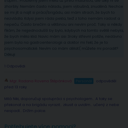
trápím… Problémy jsem měla už před maturitou, ale díky ní se
zhoršily. Nemám často náladu, jsem výbušná, znuděná. Nechce
se mi jít a najít si práci/brigádu, asi mám strach, že bych to
nezvládla. Kdysi jsem ráda pekla, teď z toho nemám radost a
nepeču. Často brečím a většinou ani nevím proč. Taky si někdy
říkám, že nejjednodušší by bylo, kdybych na tomto světě nebyla,
že bych měla klid. Navíc mám asi 3roky střevní potíže, nedávno
jsem byla na gastroenterologii a doktor mi řekl, že je to
psychosomatické. Nevím co mám dělat:( můžete mi poradit?
Děkuji
1 Odpovědi
Mgr. Radana Rovena Štěpánková
Personál
odpověděl
před 13 roky
Milá Niki, doporučuji spolupráci s psychologem… A taky se
překonat a na brigádu vyrazit… zkusit a uvidím… učený z nebe
nespadl… Držím palce.
Potřebujete více pomoci?