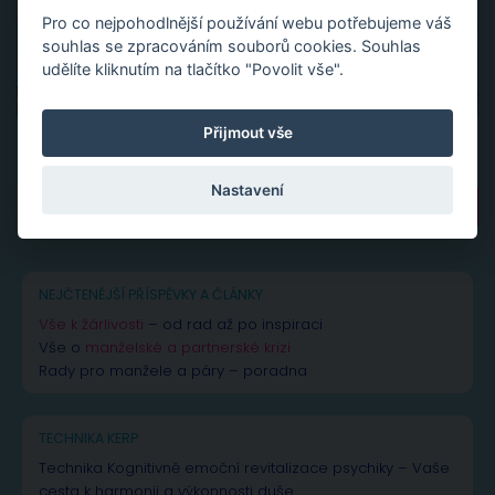
Pro co nejpohodlnější používání webu potřebujeme váš
souhlas se zpracováním souborů cookies. Souhlas
udělíte kliknutím na tlačítko "Povolit vše".
Přijmout vše
Nastavení
Vyhledávání
NEJČTENĚJŠÍ PŘÍSPĚVKY A ČLÁNKY
Vše k žárlivosti
– od rad až po inspiraci
Vše o
manželské a partnerské krizi
Rady pro manžele a páry – poradna
TECHNIKA KERP
Technika Kognitivně emoční revitalizace psychiky – Vaše
cesta k harmonii a výkonnosti duše.