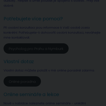
důležitý… nelpělt a umět pouštět je spojeno s bolestí… Přeji vše
dobré.
Potřebujete více pomoci?
Při osobní konzultaci jsou informace k Vaší osobě zcela
konkrétní. Potřebujete-li dohovořit osobní konzultaci, neváhejte
mne kontaktovat.
Psycholog pro Prahu a Nymburk
Vlastní dotaz
Vlastní dotaz můžete položit v mé online poradně zdarma.
Online poradna
Online semináře a lekce
Nově v nabídce naleznete online semináře - unikátní