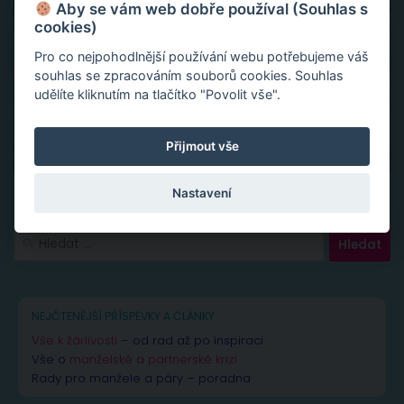
Aby se vám web dobře používal (Souhlas s
cookies)
Pro co nejpohodlnější používání webu potřebujeme váš
souhlas se zpracováním souborů cookies. Souhlas
udělíte kliknutím na tlačítko "Povolit vše".
Přijmout vše
Nastavení
Vyhledávání
NEJČTENĚJŠÍ PŘÍSPĚVKY A ČLÁNKY
Vše k žárlivosti
– od rad až po inspiraci
Vše o
manželské a partnerské krizi
Rady pro manžele a páry – poradna