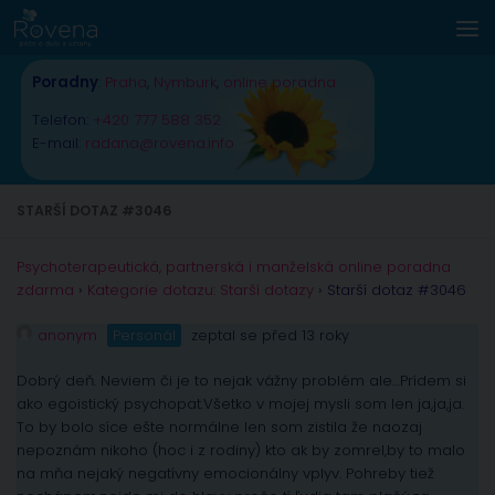
Skip to content
Poradny
:
Praha
,
Nymburk
,
online poradna
Telefon:
+420 777 588 352
E-mail:
radana@rovena.info
STARŠÍ DOTAZ #3046
Psychoterapeutická, partnerská i manželská online poradna
zdarma
›
Kategorie dotazu: Starší dotazy
›
Starší dotaz #3046
anonym
Personál
zeptal se před 13 roky
Dobrý deň. Neviem či je to nejak vážny problém ale…Prídem si
ako egoistický psychopat.Všetko v mojej mysli som len ja,ja,ja.
To by bolo síce ešte normálne len som zistila že naozaj
nepoznám nikoho (hoc i z rodiny) kto ak by zomrel,by to malo
na mňa nejaký negatívny emocionálny vplyv. Pohreby tiež