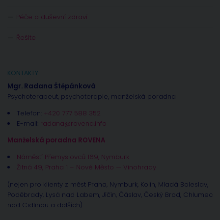
Péče o duševní zdraví
Řešíte
KONTAKTY
Mgr. Radana Štěpánková
Psychoterapeut, psychoterapie, manželská poradna
Telefon:
+420 777 588 352
E-mail:
radana@rovena.info
Manželská poradna ROVENA
Náměstí Přemyslovců 169, Nymburk
Žitná 49, Praha 1 – Nové Město — Vinohrady
(nejen pro klienty z měst Praha, Nymburk, Kolín, Mladá Boleslav,
Poděbrady, Lysá nad Labem, Jíčín, Čáslav, Český Brod, Chlumec
nad Cidlinou a dalších)