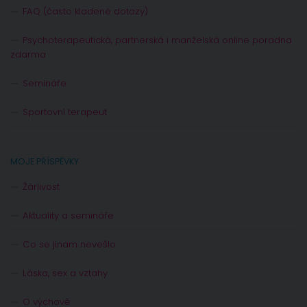
FAQ (často kladené dotazy)
Psychoterapeutická, partnerská i manželská online poradna
zdarma
Semináře
Sportovní terapeut
MOJE PŘÍSPĚVKY
Žárlivost
Aktuality a semináře
Co se jinam nevešlo
Láska, sex a vztahy
O výchově