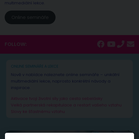
multimediální lekce.
Online semináře
FOLLOW:
ONLINE SEMINÁŘE A LEKCE
Nově v nabídce naleznete online semináře – unikátní
multimediální lekce, naprosto konkrétní návody a
inspirace.
Aktivace tvojí životní síly jako cesta sebelásky
Velká partnerská rekapitulace a restart vašeho vztahu
Slovy ke šťastnému vztahu