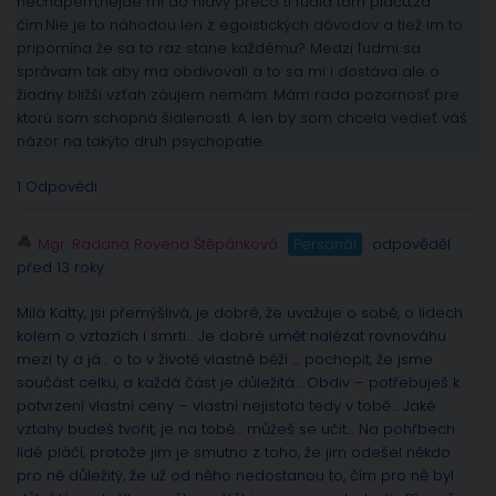
nechápem,nejde mi do hlavy prečo tí ľudia tam plačú,za
čím.Nie je to náhodou len z egoistických dôvodov a tiež im to
pripomína že sa to raz stane každému? Medzi ľudmi sa
správam tak aby ma obdivovali a to sa mi i dostáva ale o
žiadny bližší vzťah záujem nemám. Mám rada pozornosť pre
ktorú som schopná šialeností. A len by som chcela vedieť váš
názor na takýto druh psychopatie.
1 Odpovědi
Mgr. Radana Rovena Štěpánková
Personál
odpověděl
před 13 roky
Milá Katty, jsi přemýšlivá, je dobré, že uvažuje o sobě, o lidech
kolem o vztazích i smrti… Je dobré umět nalézat rovnováhu
mezi ty a já… o to v životě vlastně běží … pochopit, že jsme
součást celku, a každá část je důležitá… Obdiv – potřebuješ k
potvrzení vlastní ceny – vlastní nejistota tedy v tobě… Jaké
vztahy budeš tvořit, je na tobě… můžeš se učit… Na pohřbech
lidé pláčí, protože jim je smutno z toho, že jim odešel někdo
pro ně důležitý, že už od něho nedostanou to, čím pro ně byl