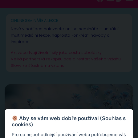
ONLINE SEMINÁŘE A LEKCE
Nově v nabídce naleznete online semináře – unikátní
multimediální lekce, naprosto konkrétní návody a
inspirace.
Aktivace tvojí životní síly jako cesta sebelásky
Velká partnerská rekapitulace a restart vašeho vztahu
Slovy ke šťastnému vztahu
Aby se vám web dobře používal (Souhlas s
cookies)
Pro co nejpohodlnější používání webu potřebujeme váš