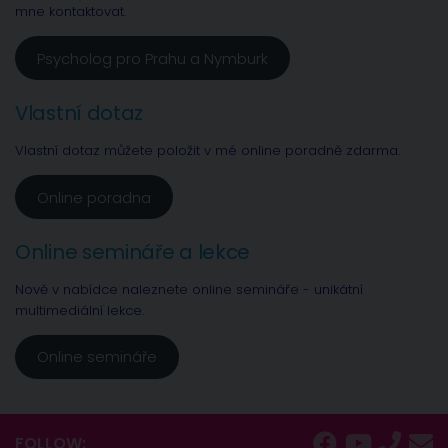
mne kontaktovat.
Psycholog pro Prahu a Nymburk
Vlastní dotaz
Vlastní dotaz můžete položit v mé online poradně zdarma.
Online poradna
Online semináře a lekce
Nově v nabídce naleznete online semináře - unikátní
multimediální lekce.
Online semináře
FOLLOW: