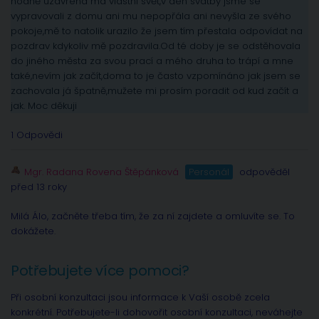
hodně uzavřená má vlastní svět,v den svatby jsme se
vypravovali z domu ani mu nepopřála ani nevyšla ze svého
pokoje,mě to natolik urazilo že jsem tím přestala odpovídat na
pozdrav kdykoliv mě pozdravila.Od té doby je se odstěhovala
do jiného města za svou prací a mého druha to trápí a mne
také,nevím jak začít,doma to je často vzpomínáno jak jsem se
zachovala já špatně,mužete mi prosím poradit od kud začít a
jak. Moc děkuji
1 Odpovědi
Mgr. Radana Rovena Štěpánková
Personál
odpověděl
před 13 roky
Milá Álo, začněte třeba tím, že za ní zajdete a omluvíte se. To
dokážete.
Potřebujete více pomoci?
Při osobní konzultaci jsou informace k Vaší osobě zcela
konkrétní. Potřebujete-li dohovořit osobní konzultaci, neváhejte