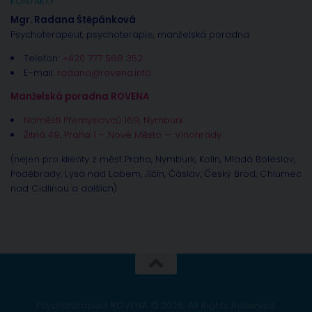
KONTAKTY
Mgr. Radana Štěpánková
Psychoterapeut, psychoterapie, manželská poradna
Telefon:
+420 777 588 352
E-mail:
radana@rovena.info
Manželská poradna ROVENA
Náměstí Přemyslovců 169, Nymburk
Žitná 49, Praha 1 – Nové Město — Vinohrady
(nejen pro klienty z měst Praha, Nymburk, Kolín, Mladá Boleslav,
Poděbrady, Lysá nad Labem, Jíčín, Čáslav, Český Brod, Chlumec
nad Cidlinou a dalších)
Psychoterapeut ROVENA © 2026. All Rights Reserved.