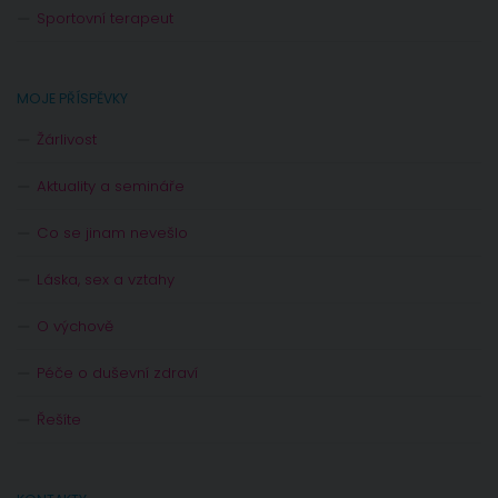
Sportovní terapeut
MOJE PŘÍSPĚVKY
Žárlivost
Aktuality a semináře
Co se jinam nevešlo
Láska, sex a vztahy
O výchově
Péče o duševní zdraví
Řešíte