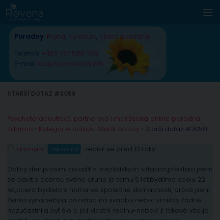
Skip to content
Poradny
:
Praha
,
Nymburk
,
online poradna
Telefon:
+420 777 588 352
E-mail:
radana@rovena.info
STARŠÍ DOTAZ #3058
Psychoterapeutická, partnerská i manželská online poradna
zdarma
›
Kategorie dotazu: Starší dotazy
›
Starší dotaz #3058
anonym
Personál
zeptal se před 13 roky
Dobry den,prosím poradit v mezilidskych vztazích,přestala jsem
se bavit s dcerou svého druha je tomu 5 let,bydlíme spolu 22
let,dcera bydlela s náma ve společné domacnosti, právě jsem
ženila syna,nebyla pozvána na svadbu nebot si nikdy žádné
nezučastnila byt šlo o její vlastní rodinu-nebaví ji takové věci,je