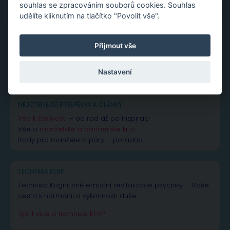
souhlas se zpracováním souborů cookies. Souhlas
udělíte kliknutím na tlačítko "Povolit vše".
Přijmout vše
Vyhledávání
Nastavení
NEJČTENĚJŠÍ PŘÍSPĚVKY A ČLÁNKY
Vše k žárlivosti
– od rad až po inspiraci
Vše o
manželské a partnerské krizi
Rady pro manžele a páry – poradna
TECHNIKA KERP
Technika Kognitivně emoční revitalizace psychiky – Vaše
cesta k harmonii a výkonnosti duše.
Zjistit více o technice KERP