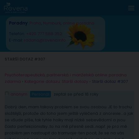
Skip to content
Poradny
:
Praha
,
Nymburk
,
online poradna
Telefon:
+420 777 588 352
E-mail:
radana@rovena.info
STARŠÍ DOTAZ #307
Psychoterapeutická, partnerská i manželská online poradna
zdarma
›
Kategorie dotazu: Starší dotazy
›
Starší dotaz #307
anonym
Personál
zeptal se před 18 roky
Dobrý den, mam takovy problem se svou osobou. JE to trochu
složitější, protože do toho jsem ještě vyléčená z anorexie….a jak
se všude píše, tak tyhle holky mají nízké sebevědomí a jsou
často perfekcionistky…to na mě přesně sedí…např. je pro mě
problém jen nastoupit do tramvaje-ten pocit, že se na vás