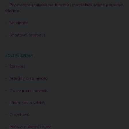
Psychoterapeutická, partnerská i manželská online poradna
zdarma
Semináře
Sportovní terapeut
MOJE PŘÍSPĚVKY
Žárlivost
Aktuality a semináře
Co se jinam nevešlo
Láska, sex a vztahy
O výchově
Péče o duševní zdraví