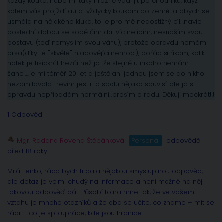
každý kouká, nebo mi taky hrozně vadí jít po chodníku, když
kolem vás projíždí auta…vždycky koukám do země…a abych se
usmála na nějakého kluka, to je pro mě nedostižný cíl…navíc
poslední dobou se sobě čím dál víc nelíbím, nesnáším svou
postavu (teď nemyslím svou váhu), protože opravdu nemám
prsa(díky té "skvělé" hladovějící nemoci), pořád si říkám, kolik
holek je tisíckrát hezčí než já…že stejně u nikoho nemám
šanci….je mi téměř 20 let a ještě ani jednou jsem se do nikho
nezamilovala…nevím jestli to spolu nějako souvisí, ale já si
opravdu nepřipadám normální…prosím o radu. Děkuji mockrát!!!
1 Odpovědi
Mgr. Radana Rovena Štěpánková
Personál
odpověděl
před 18 roky
Milá Lenko, ráda bych ti dala nějakou smysluplnou odpověd,
ale dotaz je velmi chudý na informace a není možné na něj
takovou odpověď dát. Působí to na mne tak, že ve vašem
vztahu je mnoho otazníků a že oba se učíte, co zname – mít se
rádi – co je spolupráce, kde jsou hranice….