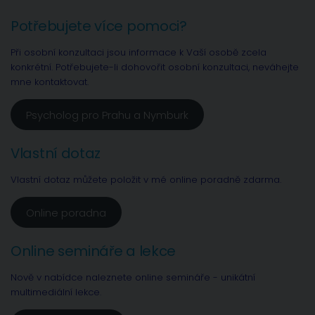
Potřebujete více pomoci?
Při osobní konzultaci jsou informace k Vaší osobě zcela
konkrétní. Potřebujete-li dohovořit osobní konzultaci, neváhejte
mne kontaktovat.
Psycholog pro Prahu a Nymburk
Vlastní dotaz
Vlastní dotaz můžete položit v mé online poradně zdarma.
Online poradna
Online semináře a lekce
Nově v nabídce naleznete online semináře - unikátní
multimediální lekce.