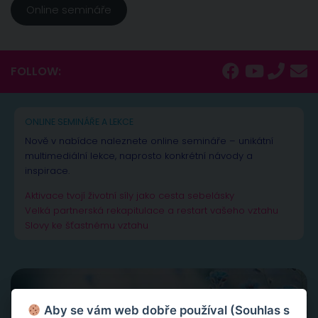
Online semináře
FOLLOW:
ONLINE SEMINÁŘE A LEKCE
Nově v nabídce naleznete online semináře – unikátní
multimediální lekce, naprosto konkrétní návody a
inspirace.
Aktivace tvojí životní síly jako cesta sebelásky
Velká partnerská rekapitulace a restart vašeho vztahu
Slovy ke šťastnému vztahu
Aby se vám web dobře používal (Souhlas s