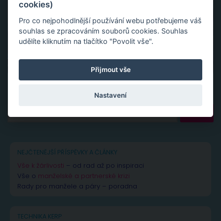
cookies)
Pro co nejpohodlnější používání webu potřebujeme váš
souhlas se zpracováním souborů cookies. Souhlas
udělíte kliknutím na tlačítko "Povolit vše".
Přijmout vše
Nastavení
Vyhledávání
NEJČTENĚJŠÍ PŘÍSPĚVKY A ČLÁNKY
Vše k žárlivosti
– od rad až po inspiraci
Vše o
manželské a partnerské krizi
Rady pro manžele a páry – poradna
TECHNIKA KERP