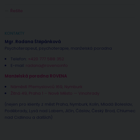
Řešíte
KONTAKTY
Mgr. Radana Štěpánková
Psychoterapeut, psychoterapie, manželská poradna
Telefon:
+420 777 588 352
E-mail:
radana@rovena.info
Manželská poradna ROVENA
Náměstí Přemyslovců 169, Nymburk
Žitná 49, Praha 1 – Nové Město — Vinohrady
(nejen pro klienty z měst Praha, Nymburk, Kolín, Mladá Boleslav,
Poděbrady, Lysá nad Labem, Jíčín, Čáslav, Český Brod, Chlumec
nad Cidlinou a dalších)