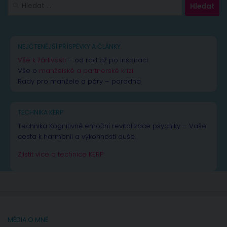
Vyhledávání
NEJČTENĚJŠÍ PŘÍSPĚVKY A ČLÁNKY
Vše k žárlivosti
– od rad až po inspiraci
Vše o
manželské a partnerské krizi
Rady pro manžele a páry – poradna
TECHNIKA KERP
Technika Kognitivně emoční revitalizace psychiky – Vaše
cesta k harmonii a výkonnosti duše.
Zjistit více o technice KERP
MÉDIA O MNĚ