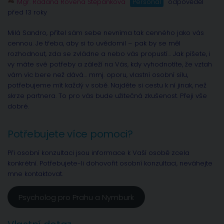
Mgr. Radana Rovena Štěpánková
Personál
odpověděl
před 13 roky
Milá Sandro, přítel sám sebe nevníma tak cenného jako vás
cennou. Je třeba, aby si to uvědomil – pak by se měl
rozhodnout, zda se zvládne a nebo vás propustí… Jak píšete, i
vy máte své potřeby a záleží na Vás, kdy vyhodnotíte, že vztah
vám víc bere než dává… mmj. oporu, vlastní osobní sílu,
potřebujeme mít každý v sobě. Najděte si cestu k ní jinak, než
skrze partnera. To pro vás bude užitečná zkušenost. Přeji vše
dobré.
Potřebujete více pomoci?
Při osobní konzultaci jsou informace k Vaší osobě zcela
konkrétní. Potřebujete-li dohovořit osobní konzultaci, neváhejte
mne kontaktovat.
Psycholog pro Prahu a Nymburk