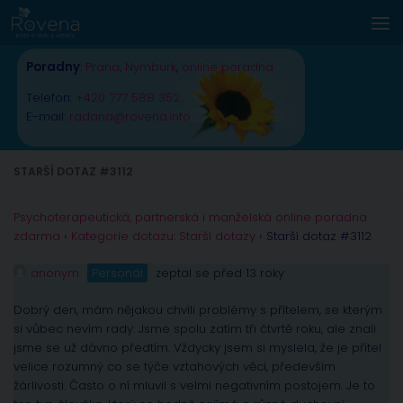
Skip to content
Poradny
:
Praha
,
Nymburk
,
online poradna
Telefon:
+420 777 588 352
E-mail:
radana@rovena.info
STARŠÍ DOTAZ #3112
Psychoterapeutická, partnerská i manželská online poradna
zdarma
›
Kategorie dotazu: Starší dotazy
›
Starší dotaz #3112
anonym
Personál
zeptal se před 13 roky
Dobrý den, mám nějakou chvíli problémy s přítelem, se kterým
si vůbec nevím rady. Jsme spolu zatím tři čtvrtě roku, ale znali
jsme se už dávno předtím. Vždycky jsem si myslela, že je přítel
velice rozumný co se týče vztahových věcí, především
žárlivosti. Často o ní mluvil s velmi negativním postojem. Je to