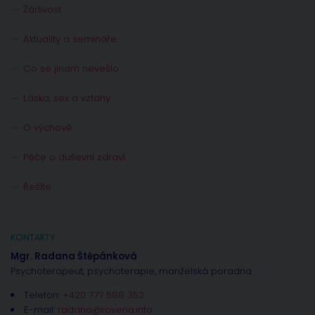
Žárlivost
Aktuality a semináře
Co se jinam nevešlo
Láska, sex a vztahy
O výchově
Péče o duševní zdraví
Řešíte
KONTAKTY
Mgr. Radana Štěpánková
Psychoterapeut, psychoterapie, manželská poradna
Telefon:
+420 777 588 352
E-mail:
radana@rovena.info