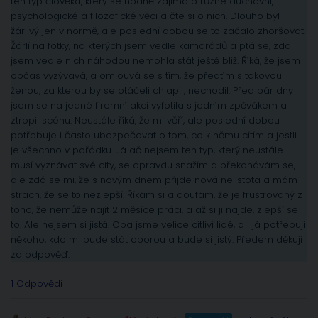
ten typ člověka, který se hodně zajímá o různé duchovní,
psychologické a filozofické věci a čte si o nich. Dlouho byl
žárlivý jen v normě, ale poslední dobou se to začalo zhoršovat.
Žárlí na fotky, na kterých jsem vedle kamarádů a ptá se, zda
jsem vedle nich náhodou nemohla stát ještě blíž. Říká, že jsem
občas vyzývavá, a omlouvá se s tím, že předtím s takovou
ženou, za kterou by se otáčeli chlapi , nechodil. Před pár dny
jsem se na jedné firemní akci vyfotila s jedním zpěvákem a
ztropil scénu. Neustále říká, že mi věří, ale poslední dobou
potřebuje i často ubezpečovat o tom, co k němu cítím a jestli
je všechno v pořádku. Já ač nejsem ten typ, který neustále
musí vyznávat své city, se opravdu snažím a překonávám se,
ale zdá se mi, že s novým dnem přijde nová nejistota a mám
strach, že se to nezlepší. Říkám si a doufám, že je frustrovaný z
toho, že nemůže najít 2 měsíce práci, a až si ji najde, zlepší se
to. Ale nejsem si jistá. Oba jsme velice citliví lidé, a i já potřebuji
někoho, kdo mi bude stát oporou a bude si jistý. Předem děkuji
za odpověď.
1 Odpovědi