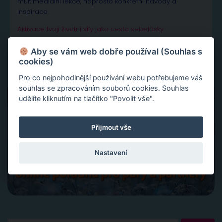
multimediální lekce, naprosto konkrétní návody a
inspirace.
Aktivace tvojí životní síly jako cesta sebelásky
Velká partnerská rekapitulace a restart vašeho vztahu
Slovy ke šťastnému vztahu
Aby se vám web dobře používal (Souhlas s
cookies)
Pro co nejpohodlnější používání webu potřebujeme váš
souhlas se zpracováním souborů cookies. Souhlas
udělíte kliknutím na tlačítko "Povolit vše".
Přijmout vše
Nastavení