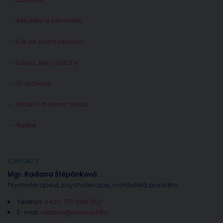
Aktuality a semináře
Co se jinam nevešlo
Láska, sex a vztahy
O výchově
Péče o duševní zdraví
Řešíte
KONTAKTY
Mgr. Radana Štěpánková
Psychoterapeut, psychoterapie, manželská poradna
Telefon:
+420 777 588 352
E-mail:
radana@rovena.info