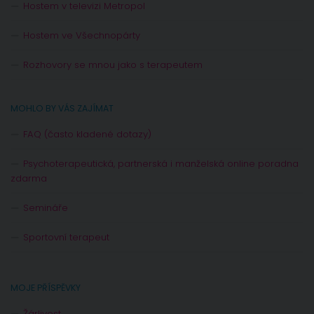
Hostem v televizi Metropol
Hostem ve Všechnopárty
Rozhovory se mnou jako s terapeutem
MOHLO BY VÁS ZAJÍMAT
FAQ (často kladené dotazy)
Psychoterapeutická, partnerská i manželská online poradna
zdarma
Semináře
Sportovní terapeut
MOJE PŘÍSPĚVKY
Žárlivost