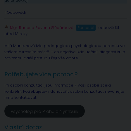
delat dekkuji
1 Odpovědi
Mgr. Radana Rovena Štěpánková
Personál
odpověděl
před 13 roky
MIlá Marie, navštivte pedagogicko psychologickou poradnu ve
vašem okresním městě – co nejdříve, kde udělají diagnostiku a
navrhnou další postup. Přeji vše dobré.
Potřebujete více pomoci?
Při osobní konzultaci jsou informace k Vaší osobě zcela
konkrétní. Potřebujete-li dohovořit osobní konzultaci, neváhejte
mne kontaktovat.
Psycholog pro Prahu a Nymburk
Vlastní dotaz