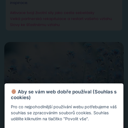
inspirace.
Aktivace tvojí životní síly jako cesta sebelásky
Velká partnerská rekapitulace a restart vašeho vztahu
Slovy ke šťastnému vztahu
Aby se vám web dobře používal (Souhlas s
cookies)
Pro co nejpohodlnější používání webu potřebujeme váš
souhlas se zpracováním souborů cookies. Souhlas
udělíte kliknutím na tlačítko "Povolit vše".
Vyhledávání