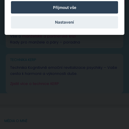
Přijmout vše
NEJČTENĚJŠÍ PŘÍSPĚVKY A ČLÁNKY
Nastavení
Vše k žárlivosti
– od rad až po inspiraci
Vše o
manželské a partnerské krizi
Rady pro manžele a páry – poradna
TECHNIKA KERP
Technika Kognitivně emoční revitalizace psychiky – Vaše
cesta k harmonii a výkonnosti duše.
Zjistit více o technice KERP
MÉDIA O MNĚ