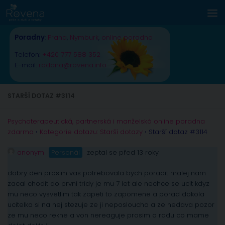
Skip to content
Poradny
:
Praha
,
Nymburk
,
online poradna
Telefon:
+420 777 588 352
E-mail:
radana@rovena.info
STARŠÍ DOTAZ #3114
Psychoterapeutická, partnerská i manželská online poradna
zdarma
›
Kategorie dotazu: Starší dotazy
›
Starší dotaz #3114
anonym
Personál
zeptal se před 13 roky
dobry den prosim vas potrebovala bych poradit malej nam
zacal chodit do prvni tridy je mu 7 let ale nechce se ucit kdyz
mu neco vysvetlim tak zapeti to zapomene a porad dokola
ucitelka si na nej stezuje ze ji neposloucha a ze nedava pozor
ze mu neco rekne a von nereaguje prosim o radu co mame