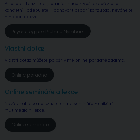
Při osobní konzultaci jsou informace k Vaší osobě zcela
konkrétní. Potřebujete-li dohovořit osobní konzultaci, neváhejte
mne kontaktovat.
Psycholog pro Prahu a Nymburk
Vlastní dotaz
Vlastní dotaz můžete položit v mé online poradně zdarma.
Online poradna
Online semináře a lekce
Nově v nabídce naleznete online semináře - unikátní
multimediální lekce.
Online semináře