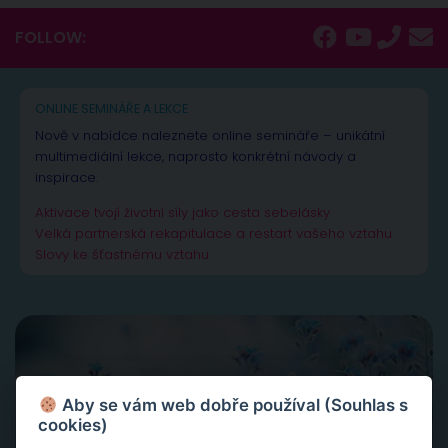
FOLLOW:
ONLINE SEMINÁŘE A LEKCE
Nově v nabídce naleznete online semináře – unikátní
multimediální lekce, naprosto konkrétní návody a
inspirace.
Aktivace tvojí životní síly jako cesta sebelásky
Velká partnerská rekapitulace a restart vašeho vztahu
Slovy ke šťastnému vztahu
Aby se vám web dobře používal (Souhlas s
cookies)