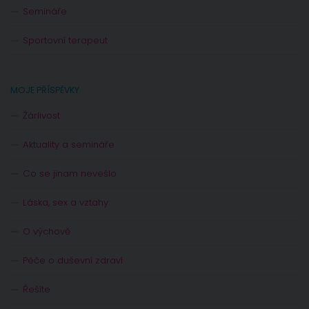
Semináře
Sportovní terapeut
MOJE PŘÍSPĚVKY
Žárlivost
Aktuality a semináře
Co se jinam nevešlo
Láska, sex a vztahy
O výchově
Péče o duševní zdraví
Řešíte