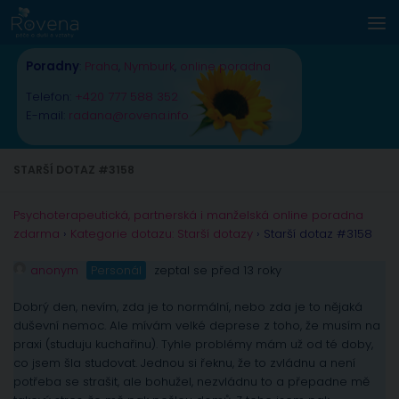
Skip to content
Poradny
:
Praha
,
Nymburk
,
online poradna
Telefon:
+420 777 588 352
E-mail:
radana@rovena.info
STARŠÍ DOTAZ #3158
Psychoterapeutická, partnerská i manželská online poradna
zdarma
›
Kategorie dotazu: Starší dotazy
›
Starší dotaz #3158
anonym
Personál
zeptal se před 13 roky
Dobrý den, nevím, zda je to normální, nebo zda je to nějaká
duševní nemoc. Ale mívám velké deprese z toho, že musím na
praxi (studuju kuchařinu). Tyhle problémy mám už od té doby,
co jsem šla studovat. Jednou si řeknu, že to zvládnu a není
potřeba se strašit, ale bohužel, nezvládnu to a přepadne mě