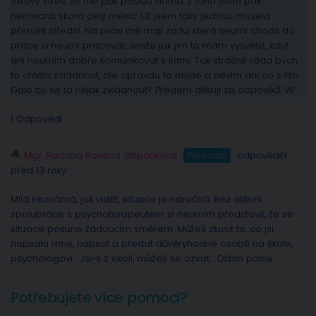
takový stres, že mě pak pošlou domů. Z toho jsem pak
nemocná skoro celý měsíc. Už jsem taky jednou musela
přerušit střední. Na praxi mě mají za tu, která neumí chodit do
práce a neumí pracovat. Jenže jak jim to mám vysvětlit, když
ani neumím dobře komunikovat s lidmi. Tak strašně ráda bych
to chtěla zvládnout, ale opravdu to nejde a nevím ani co s tím.
Dalo by se to nějak zvládnout? Předem děkuji za odpověď. W.
1 Odpovědi
Mgr. Radana Rovena Štěpánková
Personál
odpověděl
před 13 roky
Milá neznámá, jak vidět, situace je náročná. Bez aktivní
spolupráce s psychoterapeutem si neumím představit, že se
situace posune žádoucím směrem. Můžeš zkusit to, co jsi
napsala mne, napsat a předat důvěryhodné osobě na škole,
psychologovi… Jsi-li z okolí, můžeš se ozvat… Držím palce.
Potřebujete více pomoci?