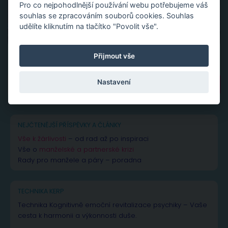
Pro co nejpohodlnější používání webu potřebujeme váš
souhlas se zpracováním souborů cookies. Souhlas
udělíte kliknutím na tlačítko "Povolit vše".
Přijmout vše
Vyhledávání
Nastavení
NEJČTENĚJŠÍ PŘÍSPĚVKY A ČLÁNKY
Vše k žárlivosti
– od rad až po inspiraci
Vše o
manželské a partnerské krizi
Rady pro manžele a páry – poradna
TECHNIKA KERP
Technika Kognitivně emoční revitalizace psychiky – Vaše
cesta k harmonii a výkonnosti duše.