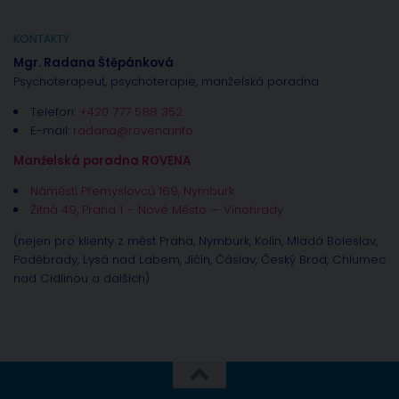
KONTAKTY
Mgr. Radana Štěpánková
Psychoterapeut, psychoterapie, manželská poradna
Telefon:
+420 777 588 352
E-mail:
radana@rovena.info
Manželská poradna ROVENA
Náměstí Přemyslovců 169, Nymburk
Žitná 49, Praha 1 – Nové Město — Vinohrady
(nejen pro klienty z měst Praha, Nymburk, Kolín, Mladá Boleslav,
Poděbrady, Lysá nad Labem, Jíčín, Čáslav, Český Brod, Chlumec
nad Cidlinou a dalších)