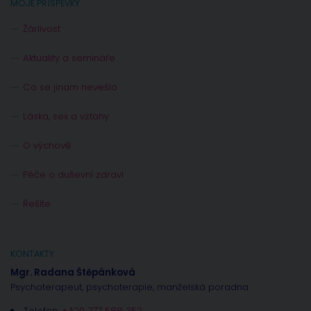
MOJE PŘÍSPĚVKY
Žárlivost
Aktuality a semináře
Co se jinam nevešlo
Láska, sex a vztahy
O výchově
Péče o duševní zdraví
Řešíte
KONTAKTY
Mgr. Radana Štěpánková
Psychoterapeut, psychoterapie, manželská poradna
Telefon:
+420 777 588 352