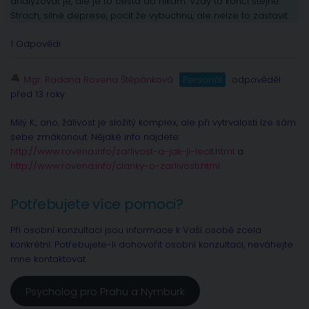
analyzovat je, ale je to cesta do nikam. Vždy to končí stejně.
Strach, silné deprese, pocit že vybuchnu, ale nelze to zastavit.
1 Odpovědi
Mgr. Radana Rovena Štěpánková
Personál
odpověděl
před 13 roky
Milý K., ano, žálivost je složitý komplex, ale při vytrvalosti lze sám
sebe zmákonout. Nějaké info najdete:
http://www.rovena.info/zarlivost-a-jak-ji-lecit.html
a
http://www.rovena.info/clanky-o-zarlivosti.html
Potřebujete více pomoci?
Při osobní konzultaci jsou informace k Vaší osobě zcela
konkrétní. Potřebujete-li dohovořit osobní konzultaci, neváhejte
mne kontaktovat.
Psycholog pro Prahu a Nymburk