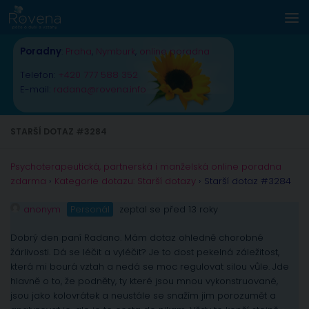
Skip to content
Poradny
:
Praha
,
Nymburk
,
online poradna
Telefon:
+420 777 588 352
E-mail:
radana@rovena.info
STARŠÍ DOTAZ #3284
Psychoterapeutická, partnerská i manželská online poradna
zdarma
›
Kategorie dotazu: Starší dotazy
›
Starší dotaz #3284
anonym
Personál
zeptal se před 13 roky
Dobrý den paní Radano. Mám dotaz ohledně chorobné
žárlivosti. Dá se léčit a vyléčit? Je to dost pekelná záležitost,
která mi bourá vztah a nedá se moc regulovat silou vůle. Jde
hlavně o to, že podněty, ty které jsou mnou vykonstruované,
jsou jako kolovrátek a neustále se snažím jim porozumět a