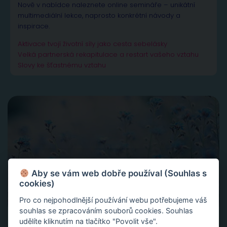
Nově v nabídce naleznete online semináře – unikátní
multimediální lekce, naprosto konkrétní návody a
inspirace.
Aktivace tvojí životní síly jako cesta sebelásky
Velká partnerská rekapitulace a restart vašeho vztahu
Slovy ke šťastnému vztahu
Aby se vám web dobře používal (Souhlas s
cookies)
Pro co nejpohodlnější používání webu potřebujeme váš
souhlas se zpracováním souborů cookies. Souhlas
udělíte kliknutím na tlačítko "Povolit vše".