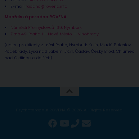
E-mail:
radana@rovena.info
Manželská poradna ROVENA
Náměstí Přemyslovců 169, Nymburk
Žitná 49, Praha 1 – Nové Město — Vinohrady
(nejen pro klienty z měst Praha, Nymburk, Kolín, Mladá Boleslav,
Poděbrady, Lysá nad Labem, Jíčín, Čáslav, Český Brod, Chlumec
nad Cidlinou a dalších)
Psychoterapeut ROVENA © 2026. All Rights Reserved.