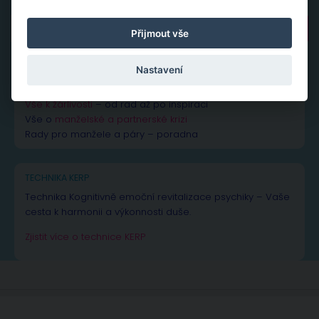
Vyhledávání
Přijmout vše
Nastavení
NEJČTENĚJŠÍ PŘÍSPĚVKY A ČLÁNKY
Vše k žárlivosti
– od rad až po inspiraci
Vše o
manželské a partnerské krizi
Rady pro manžele a páry – poradna
TECHNIKA KERP
Technika Kognitivně emoční revitalizace psychiky – Vaše
cesta k harmonii a výkonnosti duše.
Zjistit více o technice KERP