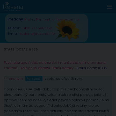
Skip to content
Poradny
:
Praha
,
Nymburk
,
online poradna
Telefon:
+420 777 588 352
E-mail:
radana@rovena.info
STARŠÍ DOTAZ #335
Psychoterapeutická, partnerská i manželská online poradna
zdarma
›
Kategorie dotazu: Starší dotazy
›
Starší dotaz #335
anonym
Personál
zeptal se před 18 roky
Dobrý den, už se delší dobu trápím s nechopností navázat
plnohodnotný partnerský vztah a tak se chci poradit, jestli už
opravdu není na čase vyhledat psychologickou pomoc. Je mi
třicet let, mám za sebou tři dlouhodobější vztahy, ale po
posledním rozchodu před pěti lety, nejsem sto navázat hlubší