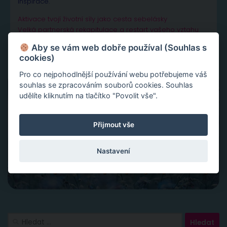
inspirace.
Aktivace tvojí životní síly jako cesta sebelásky
Velká partnerská rekapitulace a restart vašeho vztahu
Slovy ke šťastnému vztahu
Aby se vám web dobře používal (Souhlas s
cookies)
Pro co nejpohodlnější používání webu potřebujeme váš
souhlas se zpracováním souborů cookies. Souhlas
udělíte kliknutím na tlačítko "Povolit vše".
Přijmout vše
Nastavení
Vyhledávání