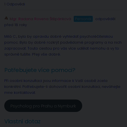
1 Odpovědi
Mgr. Radana Rovena Štěpánková
Personál
odpověděl
před 18 roky
Milá C., bylo by opravdu dobré vyhledat psycholéčitelskou
pomoc. Bylo by dobré rozkrýt podvědomé programy a na nich
zapracovat. Touto cestou pro vás více udělat nemohu a vy to
správně tušíte. Přeji vše dobré.
Potřebujete více pomoci?
Při osobní konzultaci jsou informace k Vaší osobě zcela
konkrétní. Potřebujete-li dohovořit osobní konzultaci, neváhejte
mne kontaktovat.
Psycholog pro Prahu a Nymburk
Vlastní dotaz