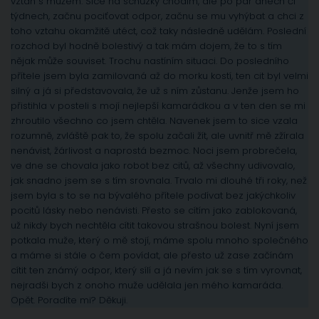
vztah s mužem. Sice na schůzky chodím, ale po pár dnech či
týdnech, začnu pociťovat odpor, začnu se mu vyhýbat a chci z
toho vztahu okamžitě utéct, což taky následně udělám. Poslední
rozchod byl hodně bolestivý a tak mám dojem, že to s tím
nějak může souviset. Trochu nastíním situaci. Do posledního
přítele jsem byla zamilovaná až do morku kostí, ten cit byl velmi
silný a já si představovala, že už s ním zůstanu. Jenže jsem ho
přistihla v posteli s mojí nejlepší kamarádkou a v ten den se mi
zhroutilo všechno co jsem chtěla. Navenek jsem to sice vzala
rozumně, zvláště pak to, že spolu začali žít, ale uvnitř mě zžírala
nenávist, žárlivost a naprostá bezmoc. Noci jsem probrečela,
ve dne se chovala jako robot bez citů, až všechny udivovalo,
jak snadno jsem se s tím srovnala. Trvalo mi dlouhé tři roky, než
jsem byla s to se na bývalého přítele podívat bez jakýchkoliv
pocitů lásky nebo nenávisti. Přesto se cítím jako zablokovaná,
už nikdy bych nechtěla cítit takovou strašnou bolest. Nyní jsem
potkala muže, který o mě stojí, máme spolu mnoho společného
a máme si stále o čem povídat, ale přesto už zase začínám
cítit ten známý odpor, který sílí a já nevím jak se s tím vyrovnat,
nejradši bych z onoho muže udělala jen mého kamaráda.
Opět. Poradíte mi? Děkuji.