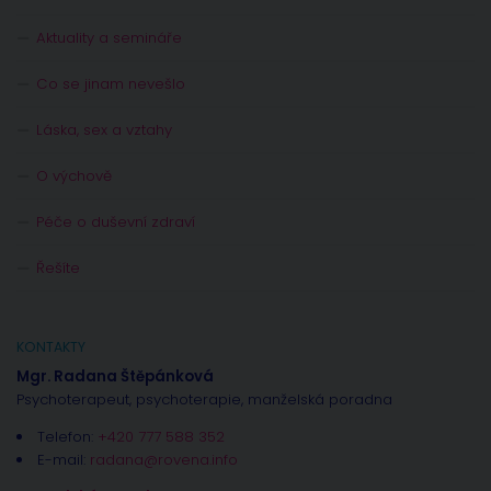
Aktuality a semináře
Co se jinam nevešlo
Láska, sex a vztahy
O výchově
Péče o duševní zdraví
Řešíte
KONTAKTY
Mgr. Radana Štěpánková
Psychoterapeut, psychoterapie, manželská poradna
Telefon:
+420 777 588 352
E-mail:
radana@rovena.info