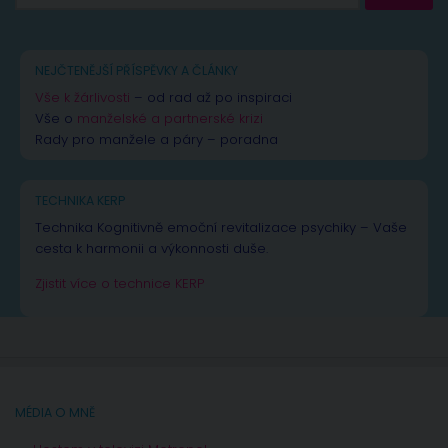
NEJČTENĚJŠÍ PŘÍSPĚVKY A ČLÁNKY
Vše k žárlivosti
– od rad až po inspiraci
Vše o
manželské a partnerské krizi
Rady pro manžele a páry – poradna
TECHNIKA KERP
Technika Kognitivně emoční revitalizace psychiky – Vaše
cesta k harmonii a výkonnosti duše.
Zjistit více o technice KERP
MÉDIA O MNĚ