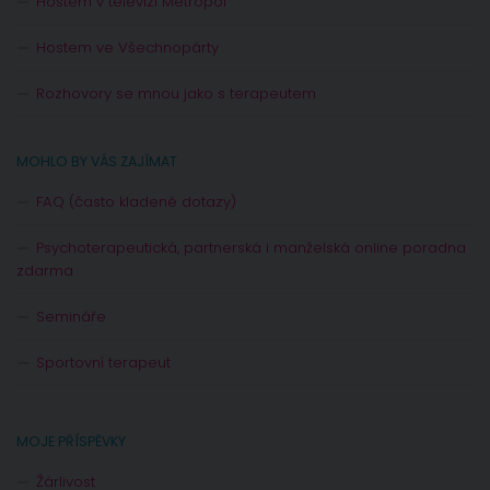
Hostem v televizi Metropol
Hostem ve Všechnopárty
Rozhovory se mnou jako s terapeutem
MOHLO BY VÁS ZAJÍMAT
FAQ (často kladené dotazy)
Psychoterapeutická, partnerská i manželská online poradna
zdarma
Semináře
Sportovní terapeut
MOJE PŘÍSPĚVKY
Žárlivost