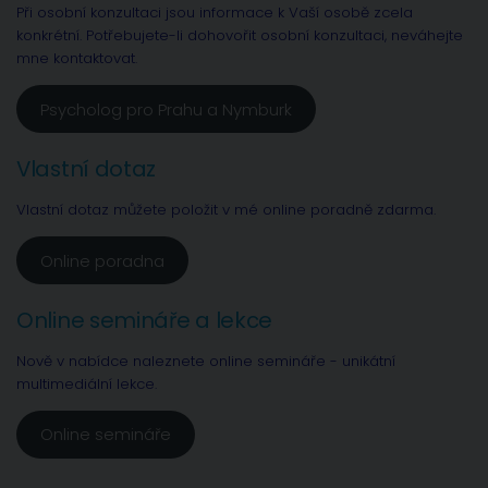
Při osobní konzultaci jsou informace k Vaší osobě zcela
konkrétní. Potřebujete-li dohovořit osobní konzultaci, neváhejte
mne kontaktovat.
Psycholog pro Prahu a Nymburk
Vlastní dotaz
Vlastní dotaz můžete položit v mé online poradně zdarma.
Online poradna
Online semináře a lekce
Nově v nabídce naleznete online semináře - unikátní
multimediální lekce.
Online semináře