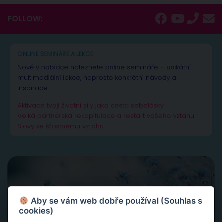
FOLLOW:
ONLINE SEMINÁŘE A LEKCE
Nově v nabídce naleznete online semináře – unikátní
multimediální lekce, naprosto konkrétní návody a
inspirace.
Aktivace tvojí životní síly jako cesta sebelásky
Velká partnerská rekapitulace a restart vašeho vztahu
Slovy ke šťastnému vztahu
Aby se vám web dobře používal (Souhlas s
cookies)