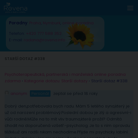
Skip to content
Poradny
:
Praha
,
Nymburk
,
online poradna
Telefon:
+420 777 588 352
E-mail:
radana@rovena.info
STARŠÍ DOTAZ #338
Psychoterapeutická, partnerská i manželská online poradna
zdarma
›
Kategorie dotazu: Starší dotazy
›
Starší dotaz #338
anonym
Personál
zeptal se před 18 roky
Dobrý den,potřebovala bych radu. Mám 5 letého syna,který je
už od narození problémový.Poslední dobou je zlý a agresivní-i
vůči rodině.Může na to mít vliv trauma,které prožil? Odmítá
chodit na doporučená vzšetř.-psycholog. Je to s ním opravdu
těžké,už ani radši nikam nechodíme.Přijde mi psychicky labilní.