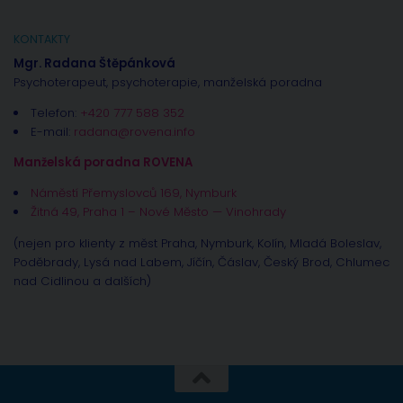
KONTAKTY
Mgr. Radana Štěpánková
Psychoterapeut, psychoterapie, manželská poradna
Telefon:
+420 777 588 352
E-mail:
radana@rovena.info
Manželská poradna ROVENA
Náměstí Přemyslovců 169, Nymburk
Žitná 49, Praha 1 – Nové Město — Vinohrady
(nejen pro klienty z měst Praha, Nymburk, Kolín, Mladá Boleslav,
Poděbrady, Lysá nad Labem, Jíčín, Čáslav, Český Brod, Chlumec
nad Cidlinou a dalších)