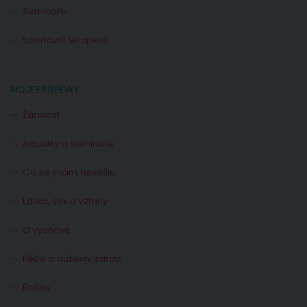
Semináře
Sportovní terapeut
MOJE PŘÍSPĚVKY
Žárlivost
Aktuality a semináře
Co se jinam nevešlo
Láska, sex a vztahy
O výchově
Péče o duševní zdraví
Řešíte