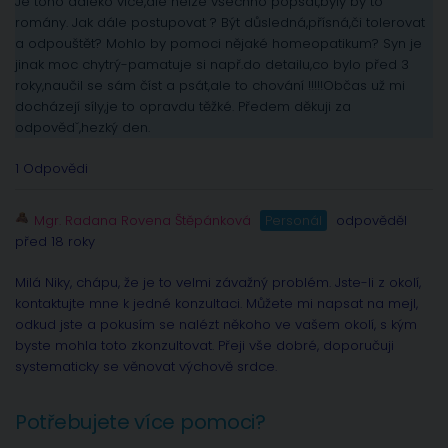
Je toho daleko více,ale nelze všechno popsat,byly by to
romány. Jak dále postupovat ? Být důsledná,přísná,či tolerovat
a odpouštět? Mohlo by pomoci nějaké homeopatikum? Syn je
jinak moc chytrý-pamatuje si např.do detailu,co bylo před 3
roky,naučil se sám číst a psát,ale to chování !!!!!Občas už mi
docházejí síly,je to opravdu těžké. Předem děkuji za
odpovědˇ,hezký den.
1 Odpovědi
Mgr. Radana Rovena Štěpánková
Personál
odpověděl
před 18 roky
Milá Niky, chápu, že je to velmi závažný problém. Jste-li z okolí,
kontaktujte mne k jedné konzultaci. Můžete mi napsat na mejl,
odkud jste a pokusím se nalézt někoho ve vašem okolí, s kým
byste mohla toto zkonzultovat. Přeji vše dobré, doporučuji
systematicky se věnovat výchově srdce.
Potřebujete více pomoci?