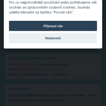
Pro co nejpohodlnější používání webu potřebujeme váš
souhlas se zpracováním souborů cookies. Souhlas
udělíte kliknutím na tlačítko "Povolit vše".
Přijmout vše
Vyhledávání
Nastavení
NEJČTENĚJŠÍ PŘÍSPĚVKY A ČLÁNKY
Vše k žárlivosti
– od rad až po inspiraci
Vše o
manželské a partnerské krizi
Rady pro manžele a páry – poradna
TECHNIKA KERP
Technika Kognitivně emoční revitalizace psychiky – Vaše
cesta k harmonii a výkonnosti duše.