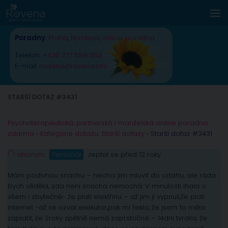
Skip to content
Poradny
:
Praha
,
Nymburk
,
online poradna
Telefon:
+420 777 588 352
E-mail:
radana@rovena.info
STARŠÍ DOTAZ #3431
Psychoterapeutická, partnerská i manželská online poradna
zdarma
›
Kategorie dotazu: Starší dotazy
›
Starší dotaz #3431
anonym
Personál
zeptal se před 12 roky
Mám podivnou snachu – nechci jim mluvit do vztahu, ale ráda
bych věděla, zda není snacha nemocná: V minulosti lhala o
všem i zbytečně- že platí elektřinu – až jim jí vypnuli,že platí
internet -až se ozval exekutor,pak mi řekla, že jsem to měla
zaplatit, že 2roky zpětně nemá zapl.stočné – 14dní tvrdila, že