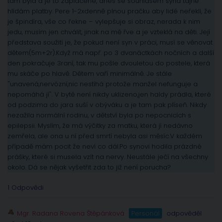
tam byla a je to zaplacené, dnes se souhlasem syna tajně
hlídám platby. Pere 1-2xdenně plnou pračku aby lidé neřekli, že
je špindíra, vše co řekne – vylepšuje si obraz, nerada k nim
jedu, musím jen chválit, jinak na mě řve a je vzteklá na děti. Její
představa soužití je, že pokud není syn v práci, musí se věnovat
dětem(5m+2r).Když má např. po 3 dvanáctkách nočních a další
den pokračuje 3raní, tak mu pošle dvouletou do postele, která
mu skáče po hlavě. Dětem vaří minimálně. Je stále
"unavená,nervózní,nic nestíhá protože manžel nefunguje a
nepomáhá jí". V bytě není nikdy uklizeno,jen haldy prádla, které
od podzima do jara suší v obýváku a je tam pak plíseň. Nikdy
nezažila normální rodinu, v dětství byla po nepocnicích s
epilepsii. Myslím, že má výčitky za matku, která jí nedávno
zemřela, ale ona u ní před smrtí nebyla asi měsíc.V každém
případě mám pocit že neví co dál.Po synovi hodila prázdné
prášky, které si musela vzít na nervy. Neustále ječí na všechny
okolo. Dá se nějak vyšetřit zda to již není porucha?
1 Odpovědi
Mgr. Radana Rovena Štěpánková
Personál
odpověděl