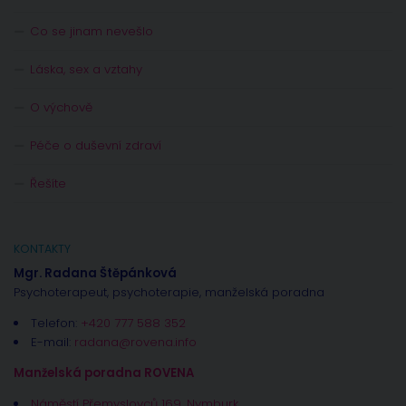
Co se jinam nevešlo
Láska, sex a vztahy
O výchově
Péče o duševní zdraví
Řešíte
KONTAKTY
Mgr. Radana Štěpánková
Psychoterapeut, psychoterapie, manželská poradna
Telefon:
+420 777 588 352
E-mail:
radana@rovena.info
Manželská poradna ROVENA
Náměstí Přemyslovců 169, Nymburk