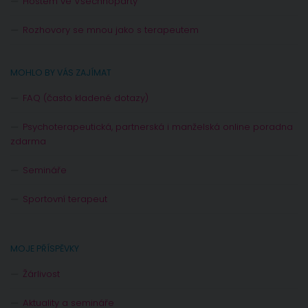
Hostem ve Všechnopárty
Rozhovory se mnou jako s terapeutem
MOHLO BY VÁS ZAJÍMAT
FAQ (často kladené dotazy)
Psychoterapeutická, partnerská i manželská online poradna
zdarma
Semináře
Sportovní terapeut
MOJE PŘÍSPĚVKY
Žárlivost
Aktuality a semináře