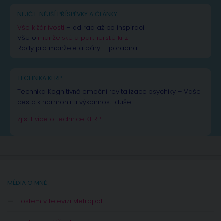
NEJČTENĚJŠÍ PŘÍSPĚVKY A ČLÁNKY
Vše k žárlivosti
– od rad až po inspiraci
Vše o
manželské a partnerské krizi
Rady pro manžele a páry – poradna
TECHNIKA KERP
Technika Kognitivně emoční revitalizace psychiky – Vaše
cesta k harmonii a výkonnosti duše.
Zjistit více o technice KERP
MÉDIA O MNĚ
Hostem v televizi Metropol